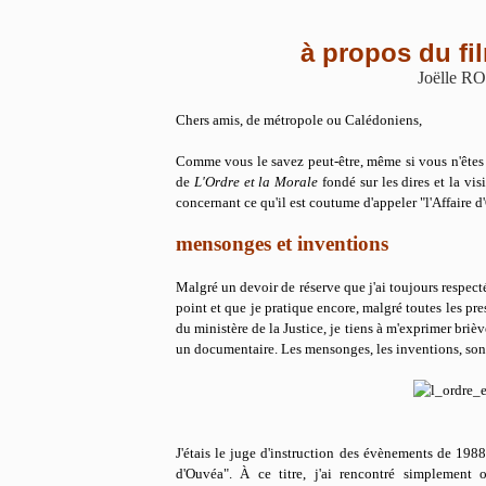
à propos du fi
Joëlle 
Chers amis, de métropole ou Calédoniens,
Comme vous le savez peut-être, même si vous n'êtes 
de
L'Ordre et la Morale
fondé sur les dires et la vis
concernant ce qu'il est coutume d'appeler "l'Affaire 
mensonges et inventions
Malgré un devoir de réserve que j'ai toujours respecté
point et que je pratique encore, malgré toutes les pr
du ministère de la Justice, je tiens à m'exprimer brièv
un documentaire. Les mensonges, les inventions, sont
J'étais le juge d'instruction des évènements de 1988
d'Ouvéa". À ce titre, j'ai rencontré simplement 