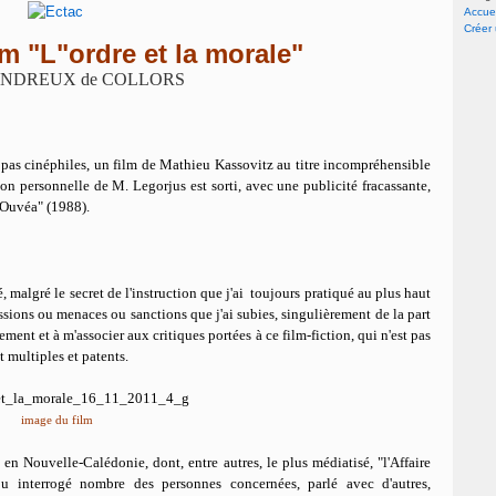
Accuei
Créer
lm "L"ordre et la morale"
RONDREUX de COLLORS
pas cinéphiles, un film de Mathieu Kassovitz au titre incompréhensible
ion personnelle de M. Legorjus est sorti, avec une publicité fracassante,
d'Ouvéa" (1988).
, malgré le secret de l'instruction que j'ai toujours pratiqué au plus haut
essions ou menaces ou sanctions que j'ai subies, singulièrement de la part
ement et à m'associer aux critiques portées à ce film-fiction, qui n'est pas
 multiples et patents.
image du film
 en Nouvelle-Calédonie, dont, entre autres, le plus médiatisé, "l'Affaire
ou interrogé nombre des personnes concernées, parlé avec d'autres,