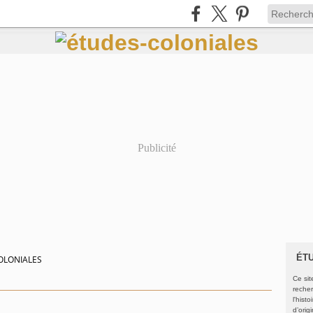
Publicité
ÉT
OLONIALES
Ce sit
recher
l'hist
d’orig