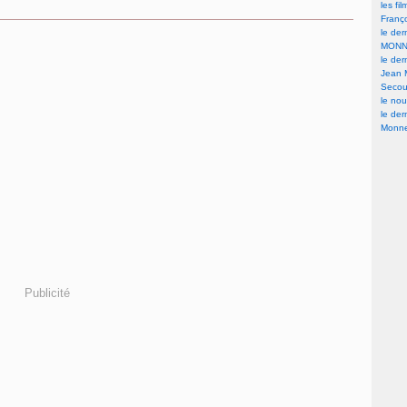
les fi
Franç
le der
MONN
le der
Jean 
Secour
le nou
le der
Monne
Publicité