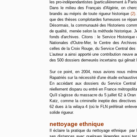
les pro-indépendantistes (particulièrement à Paris 
Dans le milieu des Français d'Algérie, on cherch
brandis au mépris de toute rigueur historique
(2)
.
que des thèses complotardes fumeuses se répand
Désormais, la communauté des Historiens comme 
de qualité, menée selon la méthode historique. 
fonds d'archives. Citons : le Service Historiqu
Nationales d'Outre-Mer, le Centre des Archive
celles de la Croix Rouge, du Service Central des 
L'auteur a ainsi apporté une contribution neuve a
des 500 dossiers demeurés incertains qui gênait l'
Sur ce point, en 2004, nous avions nous même, a
Rapatriés sur la nécessité d'une étude exhaustive.
En accédant aux dossiers du Service Central d
réellement disparu ou entré en France métropolitai
Qu'il s'agisse du massacre du 5 juillet 62 à Oran
Katz, comme la criminelle ineptie des directives 
62 dues à la wilaya 4 (où le FLN préférait enlever
solide rigueur.
nettoyage ethnique
Il éclaire la pratique du nettoyage ethnique par 
ses distances avec quelques légendes aussi tenac