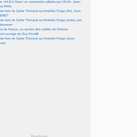
lms «ALN à Oran» et «arrestation pillards par l'ALN», Jean-
ois PAYA
nier livre de Sylvie Thénault sur Amédée Froger (fin), Jean
ERET
nier livre de Sylvie Thénault sur Amédée Froger (suite), par
Monneret
s de France, au service des oubliés de l'histoire
vel ouvrage de Guy Pervillé
nier livre de Sylvie Thénault sur Amédée Froger (Jean
ret)
Publicité