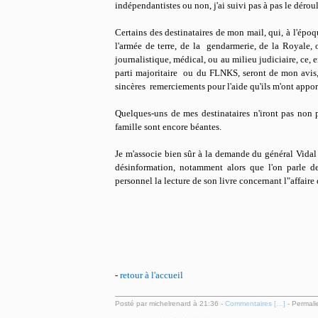
indépendantistes ou non, j'ai suivi pas à pas le déroul
Certains des destinataires de mon mail, qui, à l'époq
l'armée de terre, de la gendarmerie, de la Royal
journalistique, médical, ou au milieu judiciaire, ce
parti majoritaire ou du FLNKS, seront de mon avis,
sincères remerciements pour l'aide qu'ils m'ont appor
Quelques-uns de mes destinataires n'iront pas non p
famille sont encore béantes.
Je m'associe bien sûr à la demande du général Vidal 
désinformation, notamment alors que l'on parle d
personnel la lecture de son livre concernant l"affaire
-
retour à l'accueil
Posté par michelrenard à 21:36 -
Commentaires [
…
]
- Permali