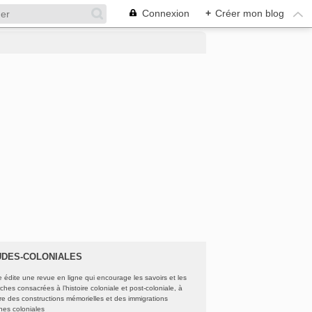
Connexion
+
Créer mon blog
UDES-COLONIALES
e édite une revue en ligne qui encourage les savoirs et les
ches consacrées à l’histoire coloniale et post-coloniale, à
oire des constructions mémorielles et des immigrations
ines coloniales