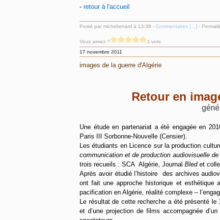
-
retour à l'accueil
Posté par michelrenard à 13:39 -
Commentaires [
…
]
- Permali
Vous aimez ?
1 vote
17 novembre 2011
images de la guerre d'Algérie
Retour en image
géné
Une étude en partenariat a été engagée en 201
Paris III Sorbonne-Nouvelle (Censier).
Les étudiants en Licence sur la production cultu
communication et de production audiovisuelle de
trois recueils : SCA Algérie, Journal
Bled
et coll
Après avoir étudié l’histoire des archives audiov
ont fait une approche historique et esthétique
pacification en Algérie, réalité complexe – l’eng
Le résultat de cette recherche a été présenté l
et d’une projection de films accompagnée d’un