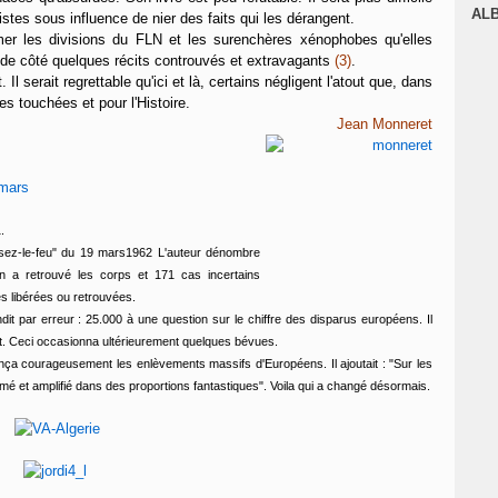
J
AL
stes sous influence de nier des faits qui les dérangent.
mer les divisions du FLN et les surenchères xénophobes qu'elles
sé de côté quelques récits controuvés et extravagants
(3)
.
 serait regrettable qu'ici et là, certains négligent l'atout que, dans
les touchées et pour l'Histoire.
Jean Monneret
.
sez-le-feu" du 19 mars1962 L'auteur dénombre
 a retrouvé les corps et 171 cas incertains
nes libérées ou retrouvées.
ndit par erreur : 25.000 à une question sur le chiffre des disparus européens. Il
at. Ceci occasionna ultérieurement quelques bévues.
nça courageusement les enlèvements massifs d'Européens. Il ajoutait : "Sur les
ormé et amplifié dans des proportions fantastiques". Voila qui a changé désormais.