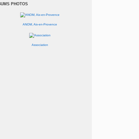
anvier
(1)
BUMS PHOTOS
ANOM, Aix-en-Provence
Association