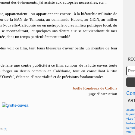
ement des évènements, j'ai assisté aux autopsies nécessaires, etc ...
ue, appartenaient - ou appartiennent encore - à la hiérarchie militaire de
e, ou de la BAN de Tontouta, au commando Hubert, au GIGN, au milieu
, en Nouvelle-Calédonie ou en métropole, ou au milieu politique local, du
 se reconnaîtront, et quelques uns d'entre eux se souviendront de mes
tée, dans un temps particulièrement troublé.
lus voir ce film, tant leurs blessures d'avoir perdu un membre de leur
RE
de faire une contre publicité à ce film, au nom de la lutte envers toute
e forger un destin commun en Calédonie, tout en conseillant à titre
 d'Ouvéa", éclatant d'impartialité et de précisions fondamentales.
Joëlle Rondreux de Collors
Cont
juge d'instruction
AR
accuei
la jou
«Les T
histor
congrè
en [
#
]
2023