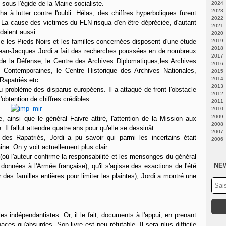
sous l'égide de la Mairie socialiste.
2024
2023
Fé
a à lutter contre l'oubli. Hélas, des chiffres hyperboliques furent
2022
N
 La cause des victimes du FLN risqua d'en être dépréciée, d'autant
2021
A
Ju
aient aussi.
2020
Fé
Fé
D
les Pieds Noirs et les familles concernées disposent d'une étude
2019
J
N
D
2018
J
N
D
Jean-Jacques Jordi a fait des recherches poussées en de nombreux
2017
M
O
O
D
e de la Défense, le Centre des Archives Diplomatiques,les Archives
2016
Av
S
S
N
D
s Contemporaines, le Centre Historique des Archives Nationales,
2015
M
A
A
O
O
D
2014
Fé
Ju
Ju
S
S
O
A
Rapatriés etc...
2013
J
J
J
A
A
S
Ju
D
u problème des disparus européens. Il a attaqué de front l'obstacle
2012
M
M
Ju
Ju
A
M
N
D
obtention de chiffres crédibles.
2011
Av
Av
J
J
Fé
O
N
D
2010
M
M
M
M
J
A
A
N
D
2009
J
J
M
Ju
Ju
O
N
D
insi que le général Faivre attiré, l'attention de la Mission aux
2008
Fé
Av
J
S
O
N
N
 Il fallut attendre quatre ans pour qu'elle se dessinât.
2007
J
Fé
Av
A
S
O
O
D
es Rapatriés, Jordi a pu savoir qui parmi les incertains était
2006
J
M
Ju
A
S
S
N
D
ne. On y voit actuellement plus clair.
Fé
J
Ju
A
Ju
O
N
D
J
M
J
J
M
S
O
N
 (où l'auteur confirme la responsabilité et les mensonges du général
Av
M
M
Av
A
S
O
NE
données à l'Armée française), qu'il s'agisse des exactions de l'été
M
Av
Av
M
Ju
A
S
 des familles entières pour limiter les plaintes), Jordi a montré une
Fé
M
Fé
J
Ju
A
J
Fé
J
M
J
Ju
J
Av
M
J
M
Av
M
Fé
M
Av
les indépendantistes. Or, il le fait, documents à l'appui, en prenant
J
Fé
M
J
Fé
es qu'absurdes. Son livre est peu réfutable. Il sera plus difficile