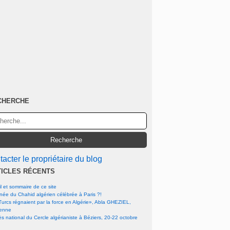
CHERCHE
acter le propriétaire du blog
TICLES RÉCENTS
l et sommaire de ce site
rnée du Chahid algérien célébrée à Paris ?!
urcs régnaient par la force en Algérie», Abla GHEZIEL,
ienne
s national du Cercle algérianiste à Béziers, 20-22 octobre