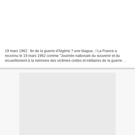
19 mars 1962 : fin de la guerre d'Algérie ? une blague...! La France a
reconnu le 19 mars 1962 comme "Journée nationale du souvenir et du
recueillement à la mémoire des victimes civiles et militaires de la guerre
d'Algérie et des combats en Tunisie et...