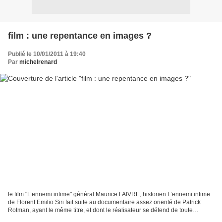
film : une repentance en images ?
Publié le 10/01/2011 à 19:40
Par
michelrenard
le film "L’ennemi intime" général Maurice FAIVRE, historien L’ennemi intime
de Florent Emilio Siri fait suite au documentaire assez orienté de Patrick
Rotman, ayant le même titre, et dont le réalisateur se défend de toute
«démarche militante». Venant...