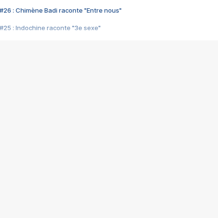
#26 : Chimène Badi raconte "Entre nous"
#25 : Indochine raconte "3e sexe"
#24 : Zaho raconte "C'est chelou"
#23 : Patrick Bruel raconte "Au café des délices"
#22 : Kyo raconte "Le chemin"
#21 : Nolwenn Leroy raconte "Cassé"
#20 : Patrick Hernandez raconte "Born to be alive"
#19 : Lorie raconte "Près de moi"
#18 : Michael Jones raconte "A nos actes manqués" (avec Jean-Jacque
#17 : Khaled raconte "Aïcha"
#16 : Corneille raconte "Parce qu'on vient de loin"
#15 : Indochine raconte "L'aventurier"