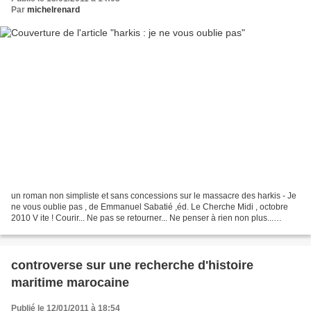
Par
michelrenard
un roman non simpliste et sans concessions sur le massacre des harkis - Je
ne vous oublie pas , de Emmanuel Sabatié ,éd. Le Cherche Midi , octobre
2010 V ite ! Courir... Ne pas se retourner... Ne penser à rien non plus...
Avancer encore et courir toujours...
controverse sur une recherche d'histoire
maritime marocaine
Publié le 12/01/2011 à 18:54