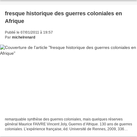
fresque historique des guerres coloniales en
Afrique
Publié le 07/01/2011 à 19:57
Par
michelrenard
remarquable synthèse des guerres coloniales, mais quelques réserves
général Maurice FAIVRE Vincent Joly, Guerres d’Afrique. 130 ans de guerres
coloniales. L’expérience française, éd. Université de Rennes, 2009, 336
pages, 22 €. Cet ouvrage propose une...