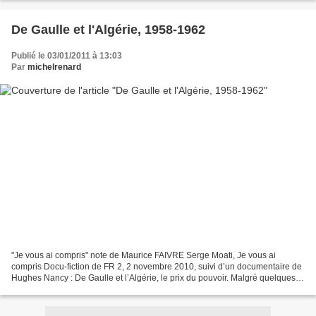
De Gaulle et l'Algérie, 1958-1962
Publié le 03/01/2011 à 13:03
Par
michelrenard
"Je vous ai compris" note de Maurice FAIVRE Serge Moati, Je vous ai
compris Docu-fiction de FR 2, 2 novembre 2010, suivi d’un documentaire de
Hughes Nancy : De Gaulle et l’Algérie, le prix du pouvoir. Malgré quelques
erreurs et oublis historiques ce télé-film...