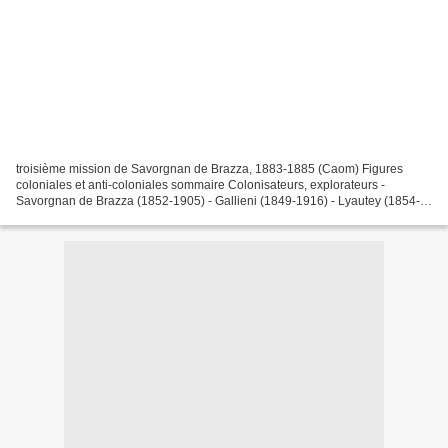
troisième mission de Savorgnan de Brazza, 1883-1885 (Caom) Figures
coloniales et anti-coloniales sommaire Colonisateurs, explorateurs -
Savorgnan de Brazza (1852-1905) - Gallieni (1849-1916) - Lyautey (1854-
1934) - sur Lyautey (Nicolas Sarkozy) - la maréchale...