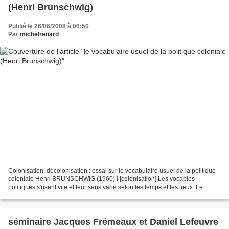
(Henri Brunschwig)
Publié le 26/06/2008 à 06:50
Par
michelrenard
Colonisation, décolonisation : essai sur le vocabulaire usuel de la politique
coloniale Henri BRUNSCHWIG (1960) I [colonisation] Les vocables
politiques s'usent vite et leur sens varie selon les temps et les lieux. Le
même mot n'a pas, aujourd'hui, le...
séminaire Jacques Frémeaux et Daniel Lefeuvre