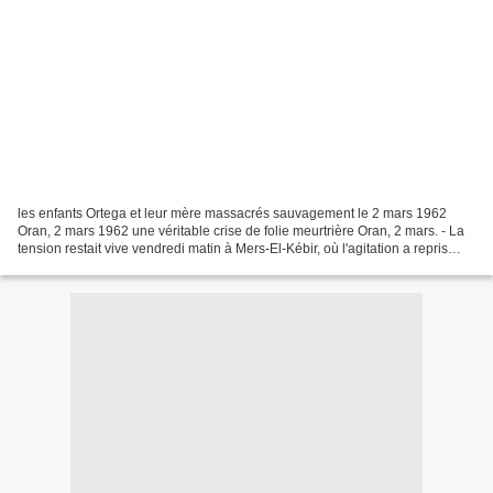
les enfants Ortega et leur mère massacrés sauvagement le 2 mars 1962
Oran, 2 mars 1962 une véritable crise de folie meurtrière Oran, 2 mars. - La
tension restait vive vendredi matin à Mers-El-Kébir, où l'agitation a repris
dans le centre européen vers...