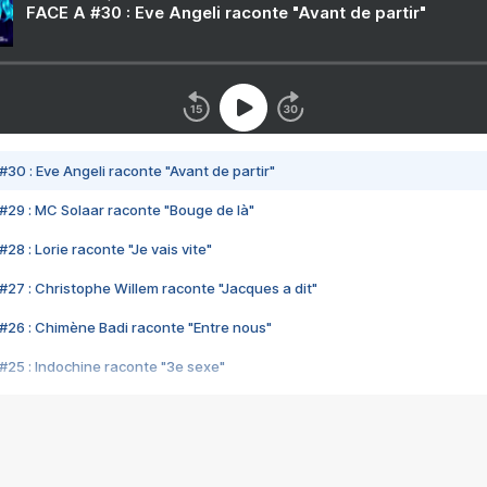
FACE A #30 : Eve Angeli raconte "Avant de partir"
#30 : Eve Angeli raconte "Avant de partir"
#29 : MC Solaar raconte "Bouge de là"
28 : Lorie raconte "Je vais vite"
#27 : Christophe Willem raconte "Jacques a dit"
#26 : Chimène Badi raconte "Entre nous"
#25 : Indochine raconte "3e sexe"
#24 : Zaho raconte "C'est chelou"
#23 : Patrick Bruel raconte "Au café des délices"
#22 : Kyo raconte "Le chemin"