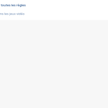
 toutes les règles
s les jeux vidéo
us choquant de Rockstar ? - Le scandale BULLY
e plus moche de Steam
du RÊVE tourne au CAUCHEMAR
pendant 8 heures
it… à tort
umiliés par un jeu vidéo
ire - Final Fantasy 8
ti un empire - Age of Empires
story DOFUS
tard, il crée l'un des pires jeux de tous les temps, MindsEye.