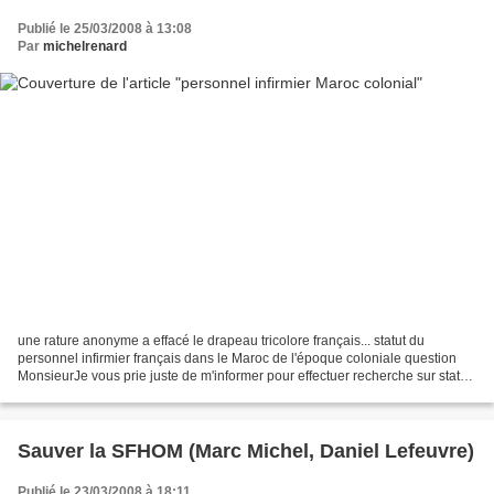
Publié le 25/03/2008 à 13:08
Par
michelrenard
une rature anonyme a effacé le drapeau tricolore français... statut du
personnel infirmier français dans le Maroc de l'époque coloniale question
MonsieurJe vous prie juste de m'informer pour effectuer recherche sur statut
des personnes infirmier français...
Sauver la SFHOM (Marc Michel, Daniel Lefeuvre)
Publié le 23/03/2008 à 18:11