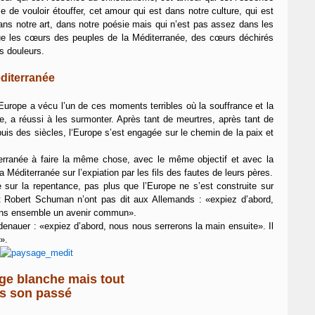
e de vouloir étouffer, cet amour qui est dans notre culture, qui est
dans notre art, dans notre poésie mais qui n’est pas assez dans les
e les cœurs des peuples de la Méditerranée, des cœurs déchirés
es douleurs.
éditerranée
urope a vécu l’un de ces moments terribles où la souffrance et la
lle, a réussi à les surmonter. Après tant de meurtres, après tant de
uis des siècles, l‘Europe s’est engagée sur le chemin de la paix et
erranée à faire la même chose, avec le même objectif et avec la
éditerranée sur l’expiation par les fils des fautes de leurs pères.
 sur la repentance, pas plus que l’Europe ne s’est construite sur
et Robert Schuman n’ont pas dit aux Allemands : «expiez d’abord,
isons ensemble un avenir commun».
denauer : «expiez d’abord, nous nous serrerons la main ensuite». Il
».
ge blanche mais tout
ns son passé