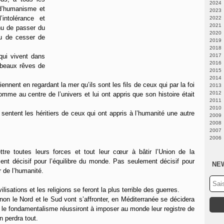
2024
 d’humanisme et
2023
Fé
intolérance et
2022
N
2021
A
Ju
nu de passer du
2020
Fé
Fé
D
nu de cesser de
2019
J
N
D
2018
J
N
D
qui vivent dans
2017
M
O
O
D
2016
Av
S
S
N
D
s beaux rêves de
2015
M
A
A
O
O
D
2014
Fé
Ju
Ju
S
S
O
A
nent en regardant la mer qu’ils sont les fils de ceux qui par la foi
2013
J
J
J
A
A
S
Ju
D
2012
M
M
Ju
Ju
A
M
N
D
Homme au centre de l’univers et lui ont appris que son histoire était
2011
Av
Av
J
J
Fé
O
N
D
2010
M
M
M
M
J
A
A
N
D
entent les héritiers de ceux qui ont appris à l’humanité une autre
2009
J
J
M
Ju
Ju
O
N
D
2008
Fé
Av
J
S
O
N
N
2007
J
Fé
Av
A
S
O
O
D
2006
J
M
Ju
A
S
S
N
D
Fé
J
Ju
A
Ju
O
N
D
e toutes leurs forces et tout leur cœur à bâtir l’Union de la
J
M
J
J
M
S
O
N
ent décisif pour l’équilibre du monde. Pas seulement décisif pour
Av
M
M
Av
A
S
O
NE
M
Av
Av
M
Ju
A
S
r de l’humanité.
Fé
M
Fé
J
Ju
A
J
Fé
J
M
J
Ju
lisations et les religions se feront la plus terrible des guerres.
J
Av
M
J
M
Av
M
non le Nord et le Sud vont s’affronter, en Méditerranée se décidera
Fé
M
Av
me, le fondamentalisme réussiront à imposer au monde leur registre de
J
Fé
M
n perdra tout.
J
Fé