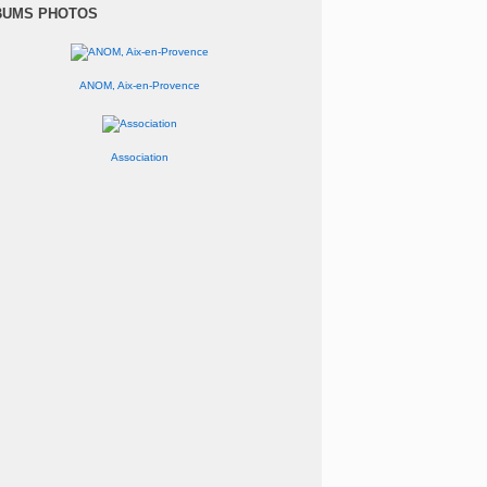
anvier
(1)
BUMS PHOTOS
ANOM, Aix-en-Provence
Association