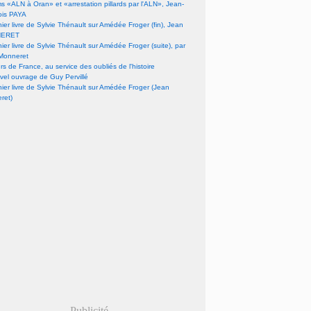
lms «ALN à Oran» et «arrestation pillards par l'ALN», Jean-
ois PAYA
nier livre de Sylvie Thénault sur Amédée Froger (fin), Jean
ERET
nier livre de Sylvie Thénault sur Amédée Froger (suite), par
Monneret
s de France, au service des oubliés de l'histoire
vel ouvrage de Guy Pervillé
nier livre de Sylvie Thénault sur Amédée Froger (Jean
ret)
Publicité