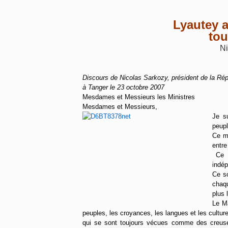
Lyautey a
tou
N
Discours de Nicolas Sarkozy, président de la Ré
à Tanger le 23 octobre 2007
Mesdames et Messieurs les Ministres
Mesdames et Messieurs,
Je s
peupl
Ce ma
entre
Ce 
indé
Ce so
chaqu
plus 
Le Ma
peuples, les croyances, les langues et les cultures 
qui se sont toujours vécues comme des creuset