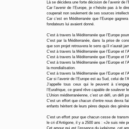
Là se décidera une forte décision de l’avenir de l’
Car l’avenir de l’Europe, je n’hésite pas à le di
couperait non seulement de ses sources intellectu
Car c’est en Méditerranée que l’Europe gagnera s
fondateurs lui avaient donné.
C’est à travers la Méditerranée que l’Europe po
C’est par la Méditerranée, dans la prise de consc
que son projet retrouvera le sens qu’il n’aurait jam
C’est à travers la Méditerranée que l’Europe et l’A
C’est à travers la Méditerranée que l’Europe et l
C’est à travers la Méditerranée que l’Europe et l
la mondialisation.
C’est à travers la Méditerranée que l’Europe et l’A
Car si l’avenir de l’Europe est au Sud, celui de l’
J’appelle tous ceux qui le peuvent à s’engag
l’Eurafrique, ce grand rêve capable de soulever 
L’Union méditerranéenne, c’est un défi, un défi p
C’est un effort que chacun d’entre nous devra fa
enfants héritent de leurs pères depuis des générati
C’est un effort pour que chacun cesse de transme
le cri d’Antigone, il y a 2500 ans : «Je suis née p
Cet amour qui est l’essence du judaïsme, cet amo