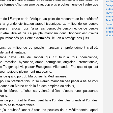
les fi
 des formes d’humanisme beaucoup plus proches l’une de l’autre que
Franç
le der
MONN
le der
re de l’Europe et de l’Afrique, au point de rencontre de la chrétienté
Jean 
de la grande civilisation arabo-hispanique, au milieu de ce peuple
Secour
euple marocain qui n’a jamais persécuté personne, de ce peuple
le nou
le der
 être libre et de ce peuple marocain dont l’honneur est d’avoir
Monne
t pourchassés pour être exterminés. Ici, on a protégé des juifs.
donc, au milieu de ce peuple marocain si profondément civilisé,
de tant d’héritage.
dans cette ville de Tanger qui fut tour à tour phénicienne,
se, romaine, byzantine, arabe, portugaise, anglaise, internationale,
 de Tanger, qui vit passer Espagnols, Allemands, Français et qui est
our toujours pleinement marocaine,
ans ce grand port du Maroc sur la Méditerranée,
ù pour la première fois un souverain marocain osa parler à haute voix
ndance du Maroc et de la fin des empires coloniaux,
où le Maroc affiche sa volonté d’être d’abord une puissance
éenne,
ans ce port, dont le Maroc veut faire l’un des plus grands et l’un des
 de toute la Méditerranée,
ue j’ai souhaité lancer à tous les peuples de la Méditerranée l’appel