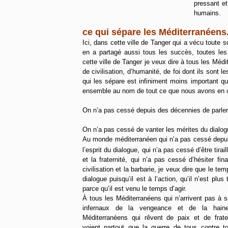
pressant et
humains.
ce qui sépare les Méditerranéens.
Ici, dans cette ville de Tanger qui a vécu toute 
en a partagé aussi tous les succès, toutes les 
cette ville de Tanger je veux dire à tous les Médit
de civilisation, d’humanité, de foi dont ils sont
qui les sépare est infiniment moins important que
ensemble au nom de tout ce que nous avons en
On n’a pas cessé depuis des décennies de parler 
On n’a pas cessé de vanter les mérites du dialogue
Au monde méditerranéen qui n’a pas cessé depuis 
l’esprit du dialogue, qui n’a pas cessé d’être tirail
et la fraternité, qui n’a pas cessé d’hésiter fin
civilisation et la barbarie, je veux dire que le te
dialogue puisqu’il est à l’action, qu’il n’est plu
parce qu’il est venu le temps d’agir.
À tous les Méditerranéens qui n’arrivent pas à s
infernaux de la vengeance et de la hain
Méditerranéens qui rêvent de paix et de frate
voient partout que la guerre de tous contre t