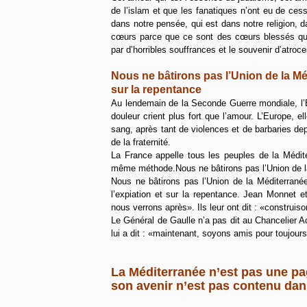
de l’islam et que les fanatiques n’ont eu de cess
dans notre pensée, qui est dans notre religion, 
cœurs parce que ce sont des cœurs blessés qu
par d’horribles souffrances et le souvenir d’atroc
Nous ne bâtirons pas l’Union de la M
sur la repentance
Au lendemain de la Seconde Guerre mondiale, l’E
douleur crient plus fort que l’amour. L’Europe, e
sang, après tant de violences et de barbaries dep
de la fraternité.
La France appelle tous les peuples de la Médit
même méthode.Nous ne bâtirons pas l’Union de la M
Nous ne bâtirons pas l’Union de la Méditerranée
l’expiation et sur la repentance. Jean Monnet 
nous verrons après». Ils leur ont dit : «constru
Le Général de Gaulle n’a pas dit au Chancelier A
lui a dit : «maintenant, soyons amis pour toujours
La Méditerranée n’est pas une pa
son avenir n’est pas contenu da