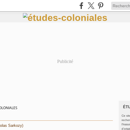
Publicité
ÉT
OLONIALES
Ce sit
recher
l'hist
colas Sarkozy)
d’orig