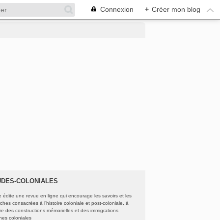
Connexion
+
Créer mon blog
UDES-COLONIALES
e édite une revue en ligne qui encourage les savoirs et les
ches consacrées à l’histoire coloniale et post-coloniale, à
oire des constructions mémorielles et des immigrations
ines coloniales