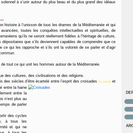
 solennel à s’unir autour du plus beau et du plus grand des idéaux
..
son histoire à l’unisson de tous les drames de la Méditerranée et qui
avancées, toutes les conquêtes intellectuelles et spirituelles, de
erranéens qu’ils ne seront réellement fidèles à l’héritage de culture,
 les dépositaires que s’ils deviennent capables de comprendre que ce
 ce qui les rapproche et s’ils ont la volonté de se parler et d’agir
 commun.
de tout ce qui unit les hommes autour de la Méditerranée.
 des cultures, des civilisations et des religions.
des siècles d’être écartelé entre l’esprit des croisades
et
[ci-contre]
lé entre la haine
DE
alement entre la
mps n’est plus au
s temps de parler
ortir des cycles
e, à tous les
AR
rnité et qui ne
ous, à tous les