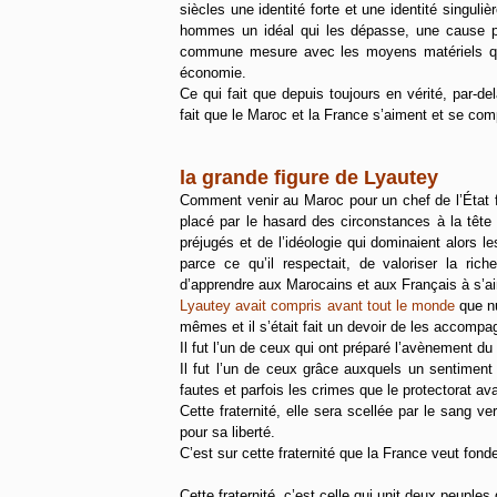
siècles une identité forte et une identité singuliè
hommes un idéal qui les dépasse, une cause pl
commune mesure avec les moyens matériels qui s
économie.
Ce qui fait que depuis toujours en vérité, par-del
fait que le Maroc et la France s’aiment et se co
la grande figure de Lyautey
Comment venir au Maroc pour un chef de l’État f
placé par le hasard des circonstances à la tête d
préjugés et de l’idéologie qui dominaient alors l
parce ce qu’il respectait, de valoriser la rich
d’apprendre aux Marocains et aux Français à s’ai
Lyautey avait compris avant tout le monde
que nu
mêmes et il s’était fait un devoir de les accompag
Il fut l’un de ceux qui ont préparé l’avènement 
Il fut l’un de ceux grâce auxquels un sentiment 
fautes et parfois les crimes que le protectorat av
Cette fraternité, elle sera scellée par le sang v
pour sa liberté.
C’est sur cette fraternité que la France veut fond
Cette fraternité, c’est celle qui unit deux peuples 