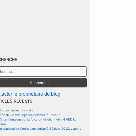
CHERCHE
acter le propriétaire du blog
TICLES RÉCENTS
l et sommaire de ce site
rnée du Chahid algérien célébrée à Paris ?!
urcs régnaient par la force en Algérie», Abla GHEZIEL,
ienne
s national du Cercle algérianiste à Béziers, 20-22 octobre