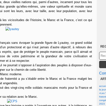
re, deux vieilles nations qui, parmi d’autres, incarnent pour tous les
us grande qu’elles-mêmes, une valeur spirituelle et morale sans
ont les leurs, avec leur taille, avec leur population, avec leur
à les vicissitudes de l’histoire, le Maroc et la France, c’est ce qui
mprennent.
rançais sans évoquer la grande figure de Lyautey, ce grand soldat
RE
’un protectorat et qui n’eut jamais d’autre objectif, à rebours des
es esprits, que de protéger le peuple marocain, parce qu’il aimait et
esse de votre patrimoine et la grandeur de votre civilisation et
mer et à se respecter.
l ne pourrait s’opposer à l’aspiration des peuples à disposer d’eux-
ner sur le chemin de cette liberté.
Cont
du Maroc moderne.
de fraternité a pu s’établir entre le Maroc et la France malgré les
AR
ait engendrés.
accuei
ersé des vingt-cinq mille soldats marocains morts pour la France et
la jou
«Les T
er sa relation avec le Maroc.
histor
congrè
2023
que leur histoire a portés à l’ouverture aux autres, à la tolérance, au