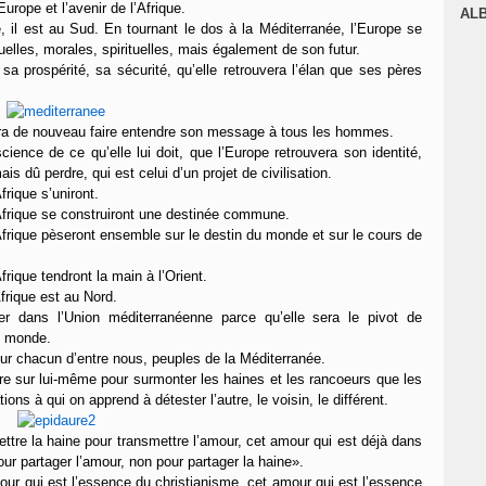
Europe et l’avenir de l’Afrique.
J
AL
re, il est au Sud. En tournant le dos à la Méditerranée, l’Europe se
elles, morales, spirituelles, mais également de son futur.
a prospérité, sa sécurité, qu’elle retrouvera l’élan que ses pères
urra de nouveau faire entendre son message à tous les hommes.
ience de ce qu’elle lui doit, que l’Europe retrouvera son identité,
ais dû perdre, qui est celui d’un projet de civilisation.
frique s’uniront.
’Afrique se construiront une destinée commune.
’Afrique pèseront ensemble sur le destin du monde et sur le cours de
frique tendront la main à l’Orient.
Afrique est au Nord.
er dans l’Union méditerranéenne parce qu’elle sera le pivot de
le monde.
our chacun d’entre nous, peuples de la Méditerranée.
ire sur lui-même pour surmonter les haines et les rancoeurs que les
ons à qui on apprend à détester l’autre, le voisin, le différent.
ttre la haine pour transmettre l’amour, cet amour qui est déjà dans
our partager l’amour, non pour partager la haine».
ur qui est l’essence du christianisme, cet amour qui est l’essence