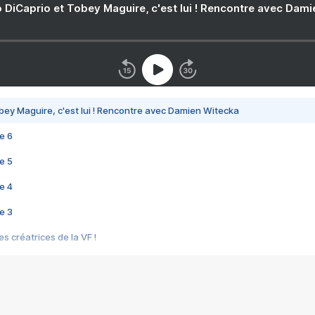
 DiCaprio et Tobey Maguire, c'est lui ! Rencontre avec Dam
bey Maguire, c'est lui ! Rencontre avec Damien Witecka
e 6
e 5
e 4
e 3
s créatrices de la VF !
e 2
e 1
e Mektoub My Love arrive enfin ! Rencontre avec Shaïn Boumedine et Sal