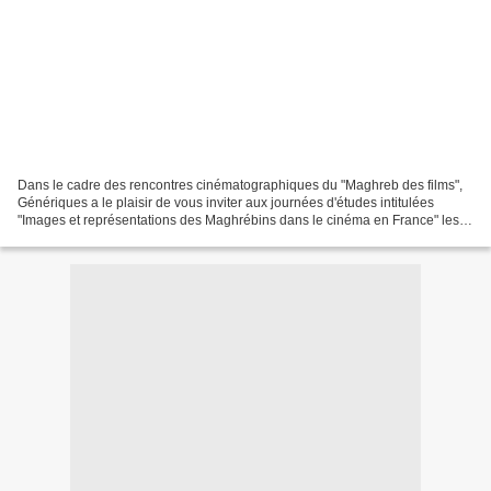
Dans le cadre des rencontres cinématographiques du "Maghreb des films",
Génériques a le plaisir de vous inviter aux journées d'études intitulées
"Images et représentations des Maghrébins dans le cinéma en France" les
15 et 16 novembre 2010 à la Mairie...