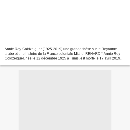
Annie Rey-Goldzeiguer (1925-2019) une grande thèse sur le Royaume
arabe et une histoire de la France coloniale Michel RENARD * Annie Rey-
Goldzeiguer, née le 12 décembre 1925 à Tunis, est morte le 17 avril 2019
(1). Historienne, spécialiste de l'Algérie...