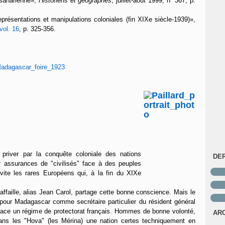
bsaharienne
»
,
Historiens et géographes
, juillet-août 1999, n° 367, p.
ésentations et manipulations coloniales (fin XIXe siècle-1939)
»,
vol. 16
, p. 325-356.
 priver par la conquête coloniale des nations
DE
ur assurances de "civilisés" face à des peuples
 vite les rares Européens qui, à la fin du XIXe
affaille, alias Jean Carol, partage cette bonne conscience. Mais le
 pour Madagascar comme secrétaire particulier du résident général
lace un régime de protectorat français. Hommes de bonne volonté,
AR
ans les "Hova" (les Mérina) une nation certes techniquement en