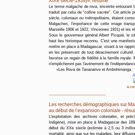
XIXe siècle-1939)
», résumé
Le terme malgache de rova, enceinte entourant la
traduit par celui de "colline sacrée". Cet article 
siècle, coloniaux ou métropolitains, étaient cons
Malgaches, l'importance de cette image transp
Marseille 1906 et 1922, Vincennes 1931) et les r
Sous le gouverneur général Albert Picquié, le s
haut lieu historique reconnu. C'est une manifesta
mettre en place à Madagascar, visant à se rappr
en les préservant de tout déracinement culturel
favorise un regain de fidélité à la famille royale
n'empêcheront pas l'avènement de l'indépendanc
«
Les Rova de Tananarive et Ambohimanga : re
A
la re
___________________________
Les recherches démographiques sur M
au début de l'expansion coloniale - rés
L'exploitation des archives coloniales, et pr
Indigène), mise en place à Madagascar des 1898, 
début du XXe siecle (estimée à 2,5 ou 3 millions
mortalité, ainsi que sur les maladies, leur diffus