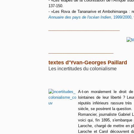
-
«
Les étapes de la colonisation de l’Afrique su
137-150.
-
«
Les Rova de Tananarive et Ambohimanga : repr
Annuaire des pays de l'océan Indien
, 1999/2000, 
__________________________________
_______________________________
textes d'Yvan-Georges Paillard
Les incertitudes du colonialisme
A-t-on moralement le droit de
lointaines de leur liberté ? Le
réputés inférieurs rassure très
siècle, se posèrent la question.
Romancier, journaliste Gabriel L
voici qui, fin 1895, s'embarque
Laroche, chargé de mettre en p
Laroche et Carol découvrent d