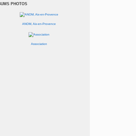
anvier
(1)
BUMS PHOTOS
ANOM, Aix-en-Provence
Association