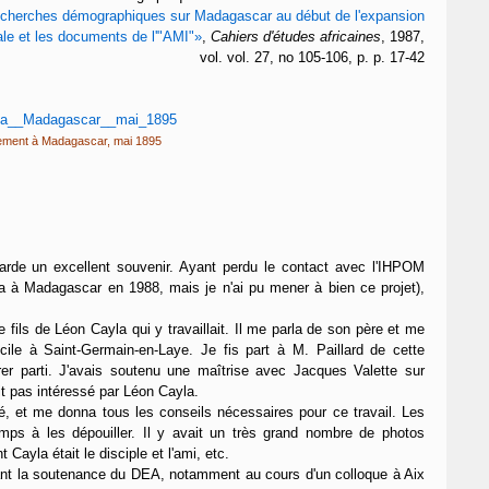
echerches démographiques sur Madagascar au début de l'expansion
ale et les documents de l'"AMI"»
,
Cahiers d'études africaines
, 1987,
vol. vol. 27, no 105-106, p. p. 17-42
ment à Madagascar, mai 1895
e garde un excellent souvenir. Ayant perdu le contact avec l'IHPOM
a à Madagascar en 1988, mais je n'ai pu mener à bien ce projet),
e fils de Léon Cayla qui y travaillait. Il me parla de son père et me
ile à Saint-Germain-en-Laye. Je fis part à M. Paillard de cette
rer parti. J'avais soutenu une maîtrise avec Jacques Valette sur
ait pas intéressé par Léon Cayla.
ité, et me donna tous les conseils nécessaires pour ce travail. Les
emps à les dépouiller. Il y avait un très grand nombre de photos
ayla était le disciple et l'ami, etc.
avant la soutenance du DEA, notamment au cours d'un colloque à Aix