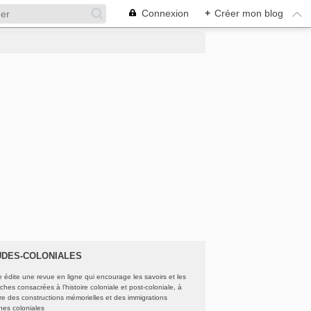
Connexion
+
Créer mon blog
UDES-COLONIALES
e édite une revue en ligne qui encourage les savoirs et les
ches consacrées à l’histoire coloniale et post-coloniale, à
oire des constructions mémorielles et des immigrations
ines coloniales