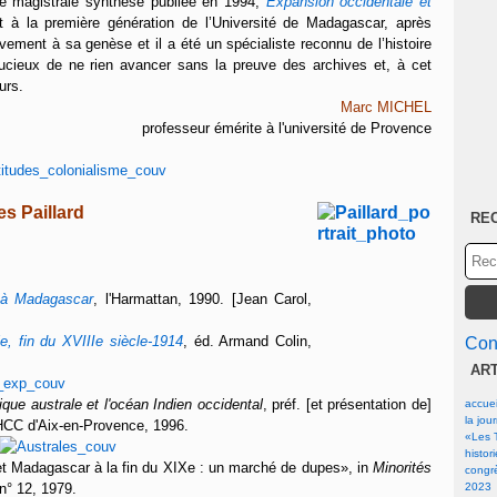
ne magistrale synthèse publiée en 1994,
Expansion occidentale et
it à la première génération de l’Université de Madagascar, après
ivement à sa genèse et il a été un spécialiste reconnu de l’histoire
soucieux de ne rien avancer sans la preuve des archives et, à cet
urs.
Marc MICHEL
professeur émérite à l'université de Provence
es Paillard
RE
l à Madagascar
, l'Harmattan, 1990. [Jean Carol,
, fin du XVIIIe siècle-1914
, éd. Armand Colin,
Cont
AR
ique australe et l'océan Indien occidental
, préf. [et présentation de]
accuei
la jou
IHCC d'Aix-en-Provence, 1996.
«Les T
histor
et Madagascar à la fin du XIXe : un marché de dupes», in
Minorités
congrè
 n° 12, 1979.
2023