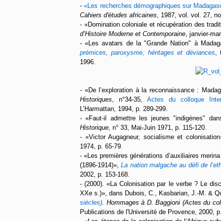
-
«Les recherches démographiques sur Madagascar
Cahiers d'études africaines
, 1987, vol. vol. 27, n
- «Domination coloniale et récupération des tra
d’Histoire Moderne et Contemporaine
, janvier-ma
- «Les avatars de la "Grande Nation" à Mada
prémices, paroxysme, héritages et déviances
,
1996.
- «De l’exploration à la reconnaissance : Mada
Historiques
, n°34-35,
Actes du colloque Inter
L’Harmattan, 1994, p. 289-299.
-
«Faut-il admettre les jeunes "indigènes" da
Historique
, n° 33, Mai-Juin 1971, p. 115-120.
-
«Victor Augagneur, socialisme et colonisation
1974, p. 65-79.
-
«
Les premières générations d’auxiliaires merina d
(1896-1914)
»
,
La nation malgache au défi de l’eth
2002, p. 153-168.
-
(2000). «La Colonisation par le verbe ? Le disc
XXe s.)», dans Dubois, C., Kasbarian, J.-M. & Qu
siècles)
. Hommages à D. Baggioni (Actes du coll
Publications de l'Université de Provence, 2000, p