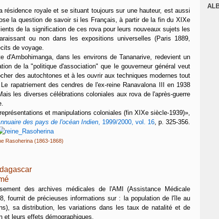
J
AL
 résidence royale et se situant toujours sur une hauteur, est aussi
pose la question de savoir si les Français, à partir de la fin du XIXe
cients de la signification de ces rova pour leurs nouveaux sujets les
araissant ou non dans les expositions universelles (Paris 1889,
écits de voyage.
ite d'Ambohimanga, dans les environs de Tananarive, redevient un
tion de la "politique d'association" que le gouverneur général veut
ocher des autochtones et à les ouvrir aux techniques modernes tout
. Le rapatriement des cendres de l'ex-reine Ranavalona III en 1938
. Mais les diverses célébrations coloniales aux rova de l'après-guerre
e.
présentations et manipulations coloniales (fin XIXe siècle-1939)
»,
nnuaire des pays de l'océan Indien
, 1999/2000, vol. 16
, p. 325-356.
ine Rasoherina (1863-1868)
adagascar
umé
écisement des archives médicales de l'AMI (Assistance Médicale
fournit de précieuses informations sur : la population de l'île au
), sa distribution, les variations dans les taux de natalité et de
ion et leurs effets démographiques.