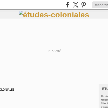
Publicité
ÉT
OLONIALES
Ce sit
recher
l'hist
d’orig