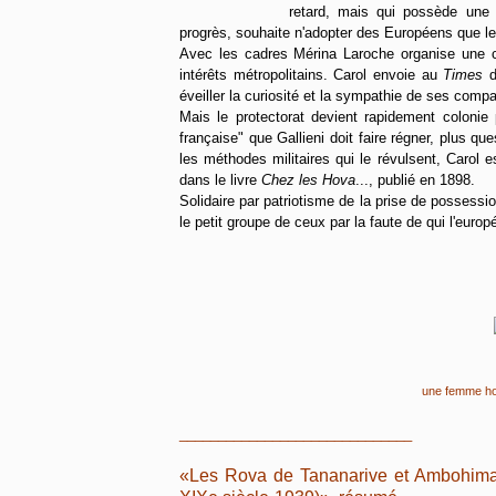
retard, mais qui possède une c
progrès, souhaite n'adopter des Européens que le
Avec les cadres Mérina Laroche organise une col
intérêts métropolitains. Carol envoie au
Times
d
éveiller la curiosité et la sympathie de ses comp
Mais le protectorat devient rapidement colonie 
française" que Gallieni doit faire régner, plus 
les méthodes militaires qui le révulsent, Carol e
dans le livre
Chez les Hova
..., publié en 1898.
Solidaire par patriotisme de la prise de possession
le petit groupe de ceux par la faute de qui l'europ
une femme hov
______________________________
«
Les Rova de Tananarive et Ambohimang