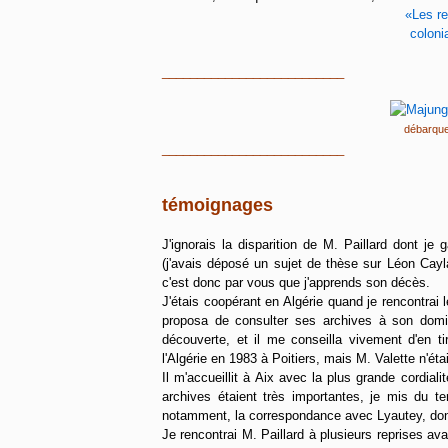
«Les r
coloni
__________________________
débarque
__________________________
témoignages
J'ignorais la disparition de M. Paillard dont j
(j'avais déposé un sujet de thèse sur Léon Cayl
c'est donc par vous que j'apprends son décès.
J'étais coopérant en Algérie quand je rencontrai l
proposa de consulter ses archives à son domic
découverte, et il me conseilla vivement d'en ti
l'Algérie en 1983 à Poitiers, mais M. Valette n'ét
Il m'accueillit à Aix avec la plus grande cordial
archives étaient très importantes, je mis du t
notamment, la correspondance avec Lyautey, dont C
Je rencontrai M. Paillard à plusieurs reprises 