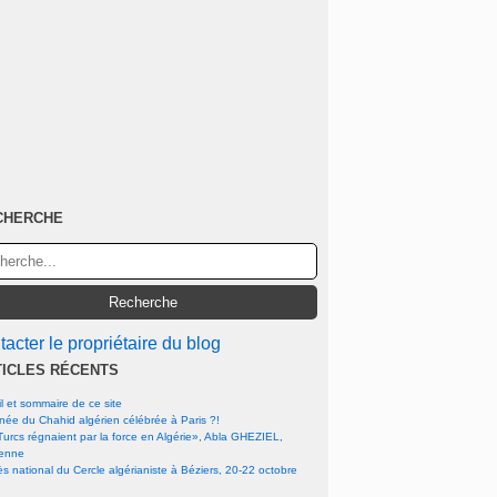
CHERCHE
acter le propriétaire du blog
TICLES RÉCENTS
l et sommaire de ce site
rnée du Chahid algérien célébrée à Paris ?!
urcs régnaient par la force en Algérie», Abla GHEZIEL,
ienne
s national du Cercle algérianiste à Béziers, 20-22 octobre