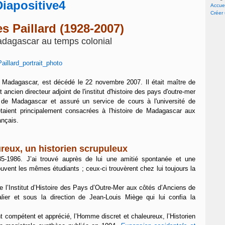
Accuei
Créer
 Paillard (1928-2007)
adagascar au temps colonial
e Madagascar, est décédé le 22 novembre 2007. Il était maître de
ancien directeur adjoint de l'institut d'histoire des pays d'outre-mer
é de Madagascar et assuré un service de cours à l'université de
étaient principalement consacrées à l'histoire de Madagascar
aux
ançais.
eux, un historien scrupuleux
985-1986. J’ai trouvé auprès de lui une amitié spontanée et une
vent les mêmes étudiants ; ceux-ci trouvèrent chez lui toujours la
e l’Institut d’Histoire des Pays d’Outre-Mer aux côtés d’Anciens de
ier et sous la direction de Jean-Louis Miège qui lui confia la
t compétent et apprécié, l’Homme discret et chaleureux, l’Historien