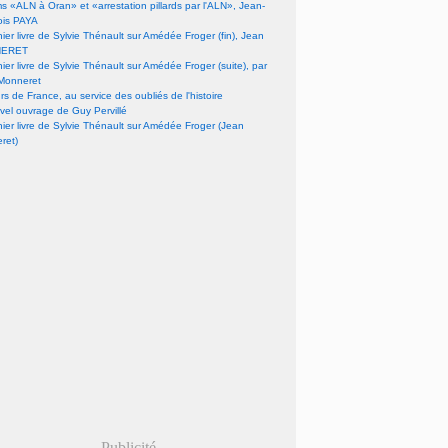
lms «ALN à Oran» et «arrestation pillards par l'ALN», Jean-
ois PAYA
nier livre de Sylvie Thénault sur Amédée Froger (fin), Jean
ERET
nier livre de Sylvie Thénault sur Amédée Froger (suite), par
Monneret
s de France, au service des oubliés de l'histoire
vel ouvrage de Guy Pervillé
nier livre de Sylvie Thénault sur Amédée Froger (Jean
ret)
Publicité