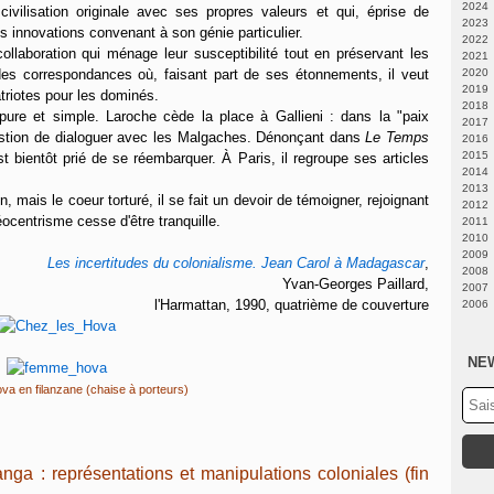
2024
ivilisation originale avec ses propres valeurs et qui, éprise de
2023
Fé
s innovations convenant à son génie particulier.
2022
N
laboration qui ménage leur susceptibilité tout en préservant les
2021
A
Ju
es correspondances où, faisant part de ses étonnements, il veut
2020
Fé
Fé
D
2019
J
N
D
atriotes pour les dominés.
2018
J
N
D
pure et simple. Laroche cède la place à Gallieni : dans la "paix
2017
M
O
O
D
question de dialoguer avec les Malgaches. Dénonçant dans
Le Temps
2016
Av
S
S
N
D
2015
M
A
A
O
O
D
st bientôt prié de se réembarquer. À Paris, il regroupe ses articles
2014
Fé
Ju
Ju
S
S
O
A
2013
J
J
J
A
A
S
Ju
D
, mais le coeur torturé, il se fait un devoir de témoigner, rejoignant
2012
M
M
Ju
Ju
A
M
N
D
éocentrisme cesse d'être tranquille.
2011
Av
Av
J
J
Fé
O
N
D
2010
M
M
M
M
J
A
A
N
D
2009
J
J
M
Ju
Ju
O
N
D
Les incertitudes du colonialisme. Jean Carol à Madagascar
,
2008
Fé
Av
J
S
O
N
N
Yvan-Georges Paillard,
2007
J
Fé
Av
A
S
O
O
D
l'Harmattan, 1990, quatrième de couverture
2006
J
M
Ju
A
S
S
N
D
Fé
J
Ju
A
Ju
O
N
D
J
M
J
J
M
S
O
N
Av
M
M
Av
A
S
O
NE
M
Av
Av
M
Ju
A
S
Fé
M
Fé
J
Ju
A
a en filanzane (chaise à porteurs)
J
Fé
J
M
J
Ju
J
Av
M
J
M
Av
M
Fé
M
Av
J
Fé
M
a : représentations et manipulations coloniales (fin
J
Fé