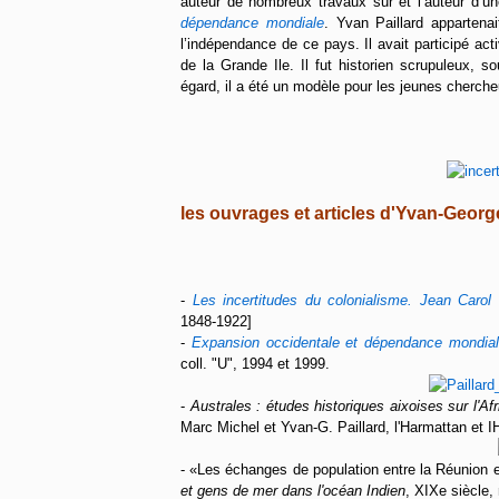
auteur de nombreux travaux sur et l’auteur d’u
dépendance mondiale
. Yvan Paillard appartena
l’indépendance de ce pays. Il avait participé act
de la Grande Ile. Il fut historien scrupuleux, 
égard, il a été un modèle pour les jeunes cherche
les ouvrages et articles d'Yvan-Georg
-
Les incertitudes du colonialisme. Jean Caro
1848-1922]
-
Expansion occidentale et dépendance mondiale
coll. "U", 1994 et 1999.
-
Australes : études historiques aixoises sur l'Afr
Marc Michel et Yvan-G. Paillard, l'Harmattan et 
- «Les échanges de population entre la Réunion 
et gens de mer dans l'océan Indien
, XIXe siècle,