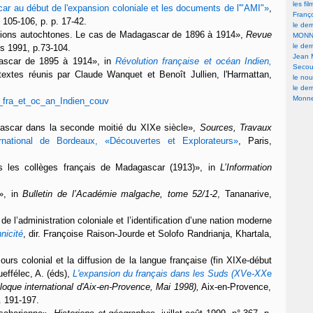
les fi
 au début de l'expansion coloniale et les documents de l'"AMI"»
,
Franç
o 105-106, p. p. 17-42.
le der
ditions autochtones. Le cas de Madagascar de 1896 à 1914»,
Revue
MONN
le der
rs 1991, p.73-104.
Jean 
gascar de 1895 à 1914», in
Révolution française et océan Indien
,
Secour
 textes réunis par Claude Wanquet et Benoît Jullien, l'Harmattan,
le nou
le der
Monne
gascar dans la seconde moitié du XIXe siècle»,
Sources, Travaux
national de Bordeaux, «Découvertes et Explorateurs»
, Paris,
ns les collèges français de Madagascar (1913)»
, in
L’Information
»
, in
Bulletin de l’Académie malgache, tome 52/1-2
, Tananarive,
e l’administration coloniale et l’identification d’une nation moderne
nicité
, dir. Françoise Raison-Jourde et Solofo Randrianja, Khartala,
ours colonial et la diffusion de la langue française (fin XIXe-début
effélec, A. (éds),
L'expansion du français dans les Suds (XV
e
-XX
e
oque international d'Aix-en-Provence, Mai 1998),
Aix-en-Provence,
. 191-197.