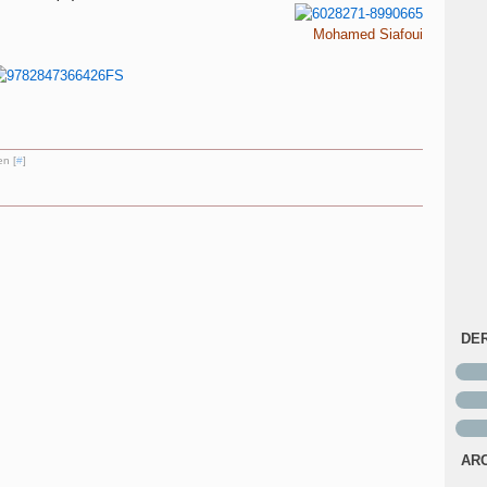
Mohamed Siafoui
en [
#
]
DE
AR