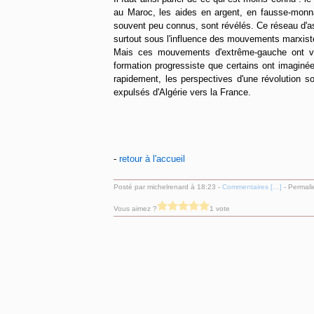
au Maroc, les aides en argent, en fausse-monn
souvent peu connus, sont révélés. Ce réseau d'a
surtout sous l'influence des mouvements marxiste
Mais ces mouvements d'extrême-gauche ont vi
formation progressiste que certains ont imaginé
rapidement, les perspectives d'une révolution s
expulsés d'Algérie vers la France.
-
retour à l'accueil
Posté par michelrenard à 18:23 -
Commentaires [
…
]
- Permali
Vous aimez ?
1 vote