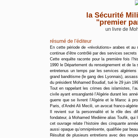
la Sécurité Mil
"premier pa
un livre de Mo
résumé de l'éditeur
En cette période de «révolutions» arabes et au 
continue d’être contrôlé par des services secrets
Cette enquête raconte pour la première fois l’hi
1990 le Département du renseignement et de la s
entretenus un temps par les services algériens 
grand banditisme (le gang des Lyonnais), assassin
du président Mohamed Boudiaf, tué le 29 juin 199
Tout en rappelant les crimes des islamistes, l’
civile ayant ensanglanté l’Algérie durant les an
guerre que se livrent l’Algérie et le Maroc à pr
Paris, d’André Ali Mecili, un avocat franco-algérie
Il revient sur la personnalité et le rôle des d
fondateur, à Mohamed Mediène alias Toufik, qui l
cet ouvrage relate l’histoire des cinquante anné
aussi opaque qu’omniprésente, qualifiée par beau
Résultat de plusieurs entretiens avec des respon