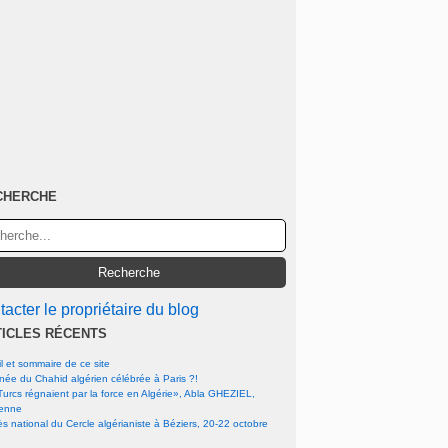
CHERCHE
acter le propriétaire du blog
TICLES RÉCENTS
l et sommaire de ce site
rnée du Chahid algérien célébrée à Paris ?!
urcs régnaient par la force en Algérie», Abla GHEZIEL,
ienne
s national du Cercle algérianiste à Béziers, 20-22 octobre