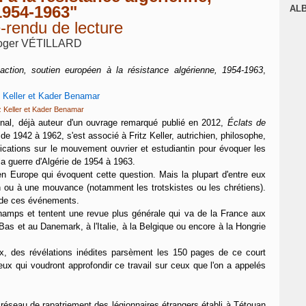
J
1954-1963"
AL
-rendu de lecture
oger VÉTILLARD
 action, soutien européen à la résistance algérienne, 1954-1963
,
z Keller et Kader Benamar
ional, déjà auteur d'un ouvrage remarqué publié en 2012,
Éclats de
ie de 1942 à 1962, s'est associé à Fritz Keller, autrichien, philosophe,
lications sur le mouvement ouvrier et estudiantin pour évoquer les
a guerre d'Algérie de 1954 à 1963.
en Europe qui évoquent cette question. Mais la plupart d'entre eux
on ou à une mouvance (notamment les trotskistes ou les chrétiens).
s de ces événements.
amps et tentent une revue plus générale qui va de la France aux
as et au Danemark, à l'Italie, à la Belgique ou encore à la Hongrie
, des révélations inédites parsèment les 150 pages de ce court
ux qui voudront approfondir ce travail sur ceux que l'on a appelés
le réseau de rapatriement des légionnaires étrangers établi à Tétouan