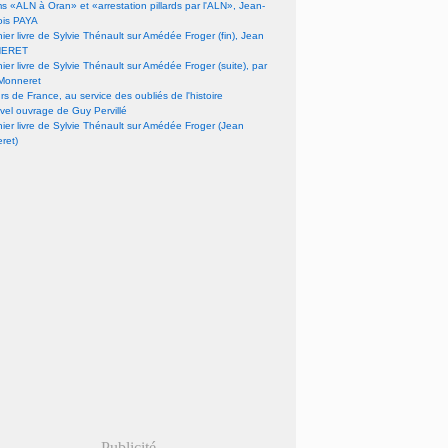
lms «ALN à Oran» et «arrestation pillards par l'ALN», Jean-
ois PAYA
nier livre de Sylvie Thénault sur Amédée Froger (fin), Jean
ERET
nier livre de Sylvie Thénault sur Amédée Froger (suite), par
Monneret
s de France, au service des oubliés de l'histoire
vel ouvrage de Guy Pervillé
nier livre de Sylvie Thénault sur Amédée Froger (Jean
ret)
Publicité