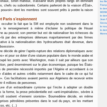
toriaux, sinon mafieux, d’assainir leurs propres rangs en éliminant
les fi
s, chefs ou subordonnés. Certains parleront de la «raison d’État»,
Franç
le der
un pouvoir» dont les membres sont souvent prêts à perdre la raison
MONN
le der
et Paris s’espionnent
Jean 
Secour
as occulter le fait que la SM est employée non seulement dans le
le nou
s le renseignement à même d’éclairer la politique de Houari
le der
ne au pouvoir, son premier but est de nationaliser les richesses du
Monne
ue-là par des entreprises détenues majoritairement par des firmes
ative à la nationalisation des hydrocarbures était devenue, dans
 obsession».
ne décide de gérer l’après-rupture des relations diplomatiques avec
res» et pour se doter d’une stature populaire dans le monde arabe et
 coupé les ponts avec Washington, mais il sait par ailleurs que son
sition, perd énormément sur le plan économique, puisque les États-
s de première nécessité importés par l’Algérie et accordaient à ce
 d’aides et autres crédits notamment dans le cadre de ce qui fut
. Ces facilitations avaient permis aux Algériens de recevoir entre
rir 4 millions de personnes.
euve d’un extraordinaire cynisme qui l’incite à adopter un double
 la forme, la prose présidentielle est «anti-impérialiste», sévère à
croît soutient «l’ennemi sioniste». Boumediène décide, en même
eprises pétrolières présentes dans le sud du pays, en les mettant
o, etc. (...)