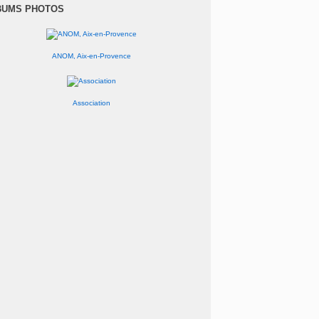
anvier
(1)
BUMS PHOTOS
ANOM, Aix-en-Provence
Association