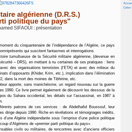
Accuei
Créer
itaire algérienne (D.R.S.)
rti politique du pays"
hamed SIFAOUI : présentation
moment du cinquantenaire de l’indépendance de l’Algérie, ce pays
 omniprésents qui suscitent fantasmes et interrogations.
stoire tumultueuse de la Sécurité militaire algérienne, (devenue en
écurité – DRS), en mettant à nu certaines de ses pratiques : liens
avec des organisations terroristes (l’ETA) et avec des milieux du
ats d’opposants (Khider, Krim, etc.), implication dans l’élimination
2, dans la mort des moines de Tibhirine, etc.
auteur apporte, sans manichéisme, un regard nouveau sur la guerre
nées 1990. Ce livre permet également de découvrir les dessous de la
opos du Sahara occidental, les détails sur l’assassinat, en 1987 à
n.
ifférents patrons de ces services : de Abdelhafid Boussouf, leur
es dirige depuis 1990. Riche en révélations et témoignages inédits,
es d’une Algérie indépendante sous l’emprise d’une police politique
coup d’Algériens de «premier parti politique du pays».
sables civils ou militaires, de rencontres avec d’anciens officiers