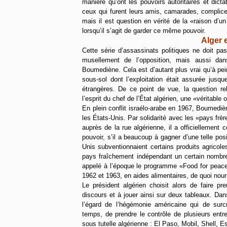
manière qu’ont les pouvoirs autoritaires et dicta
ceux qui furent leurs amis, camarades, complice
mais il est question en vérité de la «raison d’
lorsqu’il s’agit de garder ce même pouvoir.
Alger 
Cette série d’assassinats politiques ne doit p
musellement de l’opposition, mais aussi dan
Boumediène. Cela est d’autant plus vrai qu’à pei
sous-sol dont l’exploitation était assurée jusq
étrangères. De ce point de vue, la question rel
l’esprit du chef de l’État algérien, une «véritable
En plein conflit israélo-arabe en 1967, Boumediè
les États-Unis. Par solidarité avec les «pays frè
auprès de la rue algérienne, il a officiellement
pouvoir, s’il a beaucoup à gagner d’une telle po
Unis subventionnaient certains produits agricole
pays fraîchement indépendant un certain nombre
appelé à l’époque le programme «Food for peace»
1962 et 1963, en aides alimentaires, de quoi nour
Le président algérien choisit alors de faire pr
discours et à jouer ainsi sur deux tableaux. Dans
l’égard de l’hégémonie américaine qui de sur
temps, de prendre le contrôle de plusieurs entr
sous tutelle algérienne : El Paso, Mobil, Shell, Ess