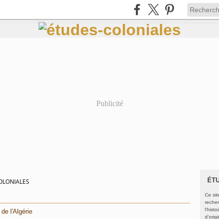
Publicité
ÉT
OLONIALES
Ce sit
recher
l'hist
de l'Algérie
d’orig