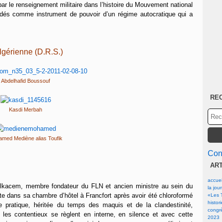
 par le renseignement militaire dans l’histoire du Mouvement national
gradés comme instrument de pouvoir d’un régime autocratique qui a
algérienne (D.R.S.)
Abdelhafid Boussouf
RE
Kasdi Merbah
med Mediène alias Toufik
Cont
AR
accuei
Belkacem, membre fondateur du FLN et ancien ministre au sein du
la jou
te dans sa chambre d’hôtel à Francfort après avoir été chloroformé
«Les T
histor
 pratique, héritée du temps des maquis et de la clandestinité,
congrè
les contentieux se règlent en interne, en silence et avec cette
2023