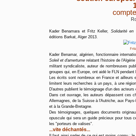
compte
R
Kader Benamara et Fritz Keller,
Solidarité en
éditions Barkat, Alger 2013.
Frit
Kader Benamar, algérien, fonctionnaire internat
Soleil et d'amertume
relatant l'histoire de l'Algér
militant syndicaliste, auteur de nombreuses pub
groupes qui, en Europe, ont aidé le FLN pendant l
Les écrits sont nombreux en France et ailleurs 
limitent leurs recherches à un pays, à une régi
D'autres publient le témoignage d'un des acteur
Dans cet ouvrage, les auteurs dépassent ces ch
Allemagnes, de la Suisse à l'Autriche, aux Pays-B
et à la Grande-Bretagne.
Des témoignages, quelques documents originaux
opuscule qui sera un guide précieux pour tous ce
les "porteurs de valises".
...vite déchantés...
Il faut ainsi parler de ce qui est moins connu : 