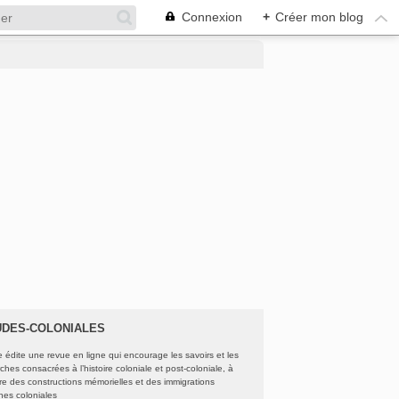
Connexion
+
Créer mon blog
UDES-COLONIALES
e édite une revue en ligne qui encourage les savoirs et les
ches consacrées à l’histoire coloniale et post-coloniale, à
oire des constructions mémorielles et des immigrations
ines coloniales