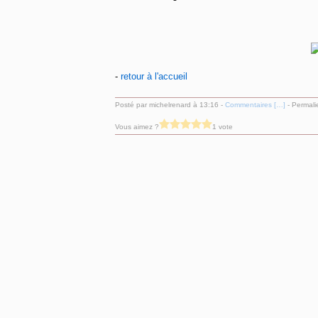
-
retour à l'accueil
Posté par michelrenard à 13:16 -
Commentaires [
…
]
- Permali
Vous aimez ?
1 vote