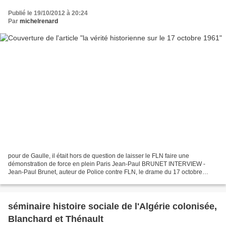
Publié le 19/10/2012 à 20:24
Par
michelrenard
pour de Gaulle, il était hors de question de laisser le FLN faire une
démonstration de force en plein Paris Jean-Paul BRUNET INTERVIEW -
Jean-Paul Brunet, auteur de Police contre FLN, le drame du 17 octobre
1961, affirme que Maurice Papon a eu le tort...
séminaire histoire sociale de l'Algérie colonisée,
Blanchard et Thénault