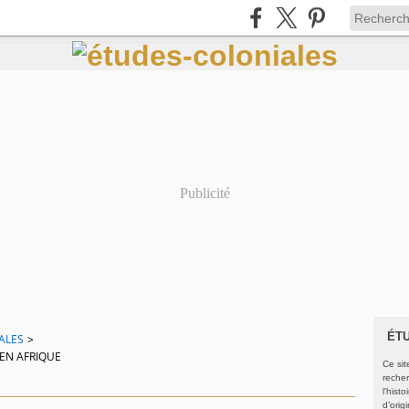
Publicité
ÉT
IALES
>
EN AFRIQUE
Ce sit
recher
l'hist
d’orig