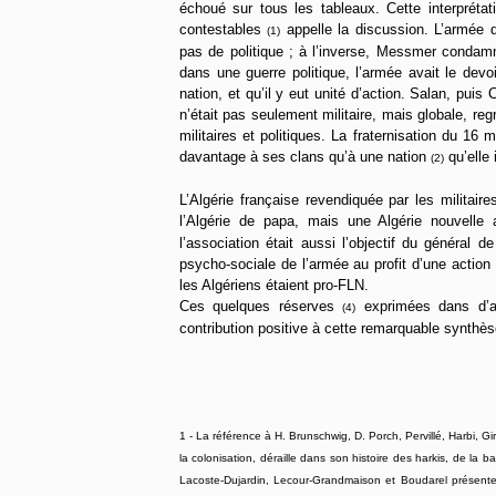
échoué sur tous les tableaux. Cette interprétat
contestables
appelle la discussion. L’armée d’
(1)
pas de politique ; à l’inverse, Messmer condamne 
dans une guerre politique, l’armée avait le devoi
nation, et qu’il y eut unité d’action. Salan, puis 
n’était pas seulement militaire, mais globale, reg
militaires et politiques. La fraternisation du 16
davantage à ses clans qu’à une nation
qu’elle 
(2)
L’Algérie française revendiquée par les militaire
l’Algérie de papa, mais une Algérie nouvelle
l’association était aussi l’objectif du général d
psycho-sociale de l’armée au profit d’une action 
les Algériens étaient pro-FLN.
Ces quelques réserves
exprimées dans d’au
(4)
contribution positive à cette remarquable synthès
1 - La référence à H. Brunschwig, D. Porch, Pervillé, Harbi, Gi
la colonisation, déraille dans son histoire des harkis, de la
Lacoste-Dujardin, Lecour-Grandmaison et Boudarel présentent