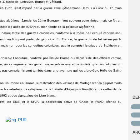
J. Marseille, Lefeuvre, Brunet et Vétillard.
près 1962, s’est imposé par la guerre civile (Mohammed Harbi,
La Croix
du 15 mars
istes algériens. Jamais les 2ème Bureaux n’ont soutenu cette thèse, mais ce fut un
incre les alliés de l’OTAN du bien-fondé de la politique algérienne.
la nature totale des guerres coloniales, conforme à la thèse de Lecour-Grandmaison.
ro, où l’on peut parler de génocide. En France, la guerre totale fut initiée par la
 mais non pour les conquêtes coloniales, que le congrès historique de Stokholm en
, observe Lacouture, confirmé par Claude Paillat, qui décrit l’élite des officiers comme
rté, on va régénérer les gens… on va refaire une autre société que ces colonies un
s pas compris. Ils sont tombés dans une aventure qui les a broyés». Hélie de Saint-
tion Couronne en Oranie, surestimation des victimes de Madagascar (la plupart morts
 les rebelles), des disparus de la bataille d’Alger (voir Pervillé) et des effectifs de
1962 et des signataires du Livre blanc.
DE
if, les EMSI et le SFJA, la pacification active de Challe, le FAAD, l’échec du
AR