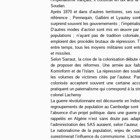
Soudan.
Après 1870 et dans d’autres territoires, ses su
référence ; Pennequin, Galliéni et Lyautey sont
surprend souvent les gouvernements ; l’impériali
D’autres modes d’action sont mis en œuvre par le
populations ; n’ayant pas de tradition colonial
emploient des procédés brutaux de répression. Tr
entre temps, tous les moyens militaires sont entré
et missiles.
Selon Sarraut, la crise de la colonisation début
de proposer des réformes. Une armée aux faibl
Kominform et de l’Islam. La répression des soul
les volumes de victimes cités par l’auteur. Par
colonisés acceptent souvent une certaine acco
pratiquent un paternalisme qui correspond à la str
colonel Lacheroy
La guerre révolutionnaire est découverte en Indoc
regroupements de population au Cambodge sont un
l’absence d’un projet politique. dans une guerre p
rappelés en Algérie n’est sans doute pas adapt
l’administration des SAS auraient, selon l’auteu
Le nationalisme de la population, enjeu de cett
surestimerait l’influence du communisme. L’action