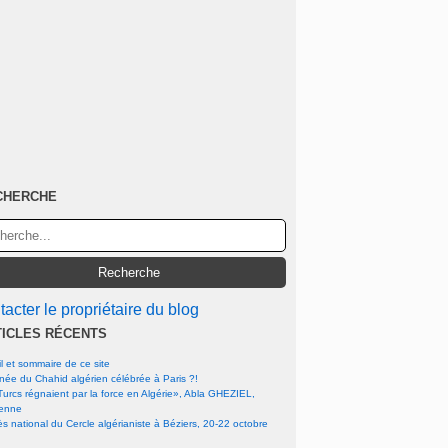
CHERCHE
acter le propriétaire du blog
TICLES RÉCENTS
l et sommaire de ce site
rnée du Chahid algérien célébrée à Paris ?!
urcs régnaient par la force en Algérie», Abla GHEZIEL,
ienne
s national du Cercle algérianiste à Béziers, 20-22 octobre