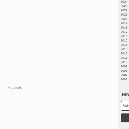
2024
2023
Fé
2022
N
2021
A
Ju
2020
Fé
Fé
D
2019
J
N
D
2018
J
N
D
2017
M
O
O
D
2016
Av
S
S
N
D
2015
M
A
A
O
O
D
2014
Fé
Ju
Ju
S
S
O
A
2013
J
J
J
A
A
S
Ju
D
2012
M
M
Ju
Ju
A
M
N
D
2011
Av
Av
J
J
Fé
O
N
D
2010
M
M
M
M
J
A
A
N
D
2009
J
J
M
Ju
Ju
O
N
D
2008
Fé
Av
J
S
O
N
N
2007
J
Fé
Av
A
S
O
O
D
2006
J
M
Ju
A
S
S
N
D
Fé
J
Ju
A
Ju
O
N
D
Publicité
J
M
J
J
M
S
O
N
Av
M
M
Av
A
S
O
NE
M
Av
Av
M
Ju
A
S
Fé
M
Fé
J
Ju
A
J
Fé
J
M
J
Ju
J
Av
M
J
M
Av
M
Fé
M
Av
J
Fé
M
J
Fé