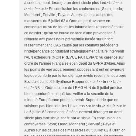
à sérieusement déranger un demi-siècle plus tard:<br /> <br
/> <br /> <br /> En conclusion les controverses ;Stora; Lledo;
Monneret ; Pervillé ; Paya;et Autres sur les causes des
massacres du 5 juillet 62 à Oran on peut avancer en
consensus au vu de toutes les informations rassemblées sur
ce dossier : qu'on se trouve en face d'une provocation à
l'émeute anti pieds noirs préméditée basée sur un fort
ressentiment anti OAS causé par les combats précédents
l'indépendance conduisant stratégiquement à faire intervenir
l'ALN extérieure (NON PREVUE PAR EVIAN) vu carence sur
ordre de l'armée Française et en dépit du GPRA d'Alger. Ainsi
les points de vue apparemment opposés Entrent en synergie
logique conforté par le témoignage révélé récemment du père
Boz du 4 Juillet 62 Synthèse Rapportée <br /> <br /> <br />
<br /> NB ; L'Ordre du jour de l EMG ALN du 5 juillet précise
bien opportunément qu'il faut veiller à la sécurité de la
minorité Européenne pour intervenir. Supercherie que ne
saisiront pas bien tous les Historiens.<br /> <br /> <br /> <br />
Le 5 juillet 62 commence à sérieusement déranger un demi-
siècle plus tard:<br /> <br /> <br /> <br /> En conclusion les
controverses ;Stora; Lledo; Monneret ; Pervillé ; Paya;et
Autres sur les causes des massacres du 5 juillet 62 à Oran on