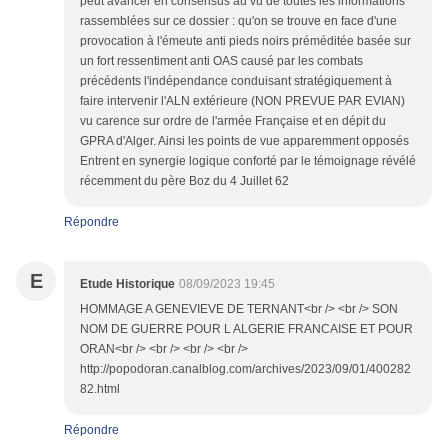
peut avancer en consensus au vu de toutes les informations
rassemblées sur ce dossier : qu'on se trouve en face d'une
provocation à l'émeute anti pieds noirs préméditée basée sur
un fort ressentiment anti OAS causé par les combats
précédents l'indépendance conduisant stratégiquement à
faire intervenir l'ALN extérieure (NON PREVUE PAR EVIAN)
vu carence sur ordre de l'armée Française et en dépit du
GPRA d'Alger. Ainsi les points de vue apparemment opposés
Entrent en synergie logique conforté par le témoignage révélé
récemment du père Boz du 4 Juillet 62
Répondre
E
Etude Historique
08/09/2023 19:45
HOMMAGE A GENEVIEVE DE TERNANT<br /> <br /> SON
NOM DE GUERRE POUR L ALGERIE FRANCAISE ET POUR
ORAN<br /> <br /> <br /> <br />
http://popodoran.canalblog.com/archives/2023/09/01/400282
82.html
Répondre