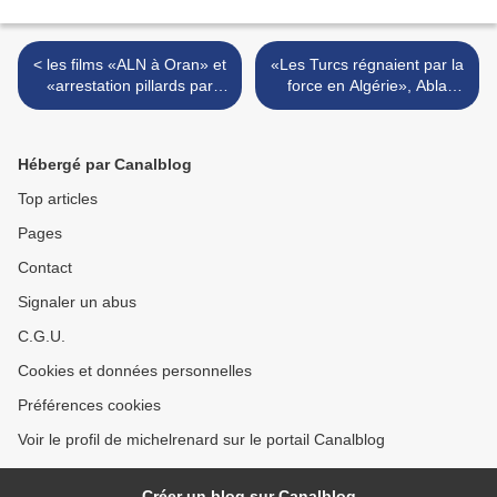
< les films «ALN à Oran» et
«Les Turcs régnaient par la
«arrestation pillards par
force en Algérie», Abla
l'ALN», Jean-François PAYA
GHEZIEL, historienne >
Hébergé par Canalblog
Top articles
Pages
Contact
Signaler un abus
C.G.U.
Cookies et données personnelles
Préférences cookies
Voir le profil de michelrenard sur le portail Canalblog
Créer un blog sur Canalblog