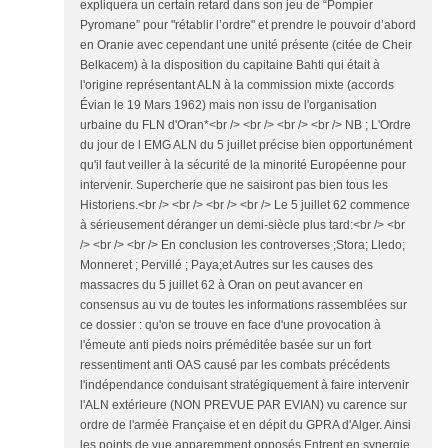
expliquera un certain retard dans son jeu de “Pompier
Pyromane” pour "rétablir l’ordre" et prendre le pouvoir d’abord
en Oranie avec cependant une unité présente (citée de Cheir
Belkacem) à la disposition du capitaine Bahti qui était à
l'origine représentant ALN à la commission mixte (accords
Évian le 19 Mars 1962) mais non issu de l'organisation
urbaine du FLN d'Oran*<br /> <br /> <br /> <br /> NB ; L'Ordre
du jour de l EMG ALN du 5 juillet précise bien opportunément
qu'il faut veiller à la sécurité de la minorité Européenne pour
intervenir. Supercherie que ne saisiront pas bien tous les
Historiens.<br /> <br /> <br /> <br /> Le 5 juillet 62 commence
à sérieusement déranger un demi-siècle plus tard:<br /> <br
/> <br /> <br /> En conclusion les controverses ;Stora; Lledo;
Monneret ; Pervillé ; Paya;et Autres sur les causes des
massacres du 5 juillet 62 à Oran on peut avancer en
consensus au vu de toutes les informations rassemblées sur
ce dossier : qu'on se trouve en face d'une provocation à
l'émeute anti pieds noirs préméditée basée sur un fort
ressentiment anti OAS causé par les combats précédents
l'indépendance conduisant stratégiquement à faire intervenir
l'ALN extérieure (NON PREVUE PAR EVIAN) vu carence sur
ordre de l'armée Française et en dépit du GPRA d'Alger. Ainsi
les points de vue apparemment opposés Entrent en synergie