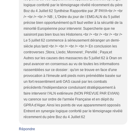
logique conforté par le témoignage révélé récemment du père
Boz du 4 Juillet 62 Synthèse Rapportée par JF PAYA<br /> <br
/> <br /> <br /> NB ; L'Ordre du jour de l EMG ALN du 5 juillet
précise bien opportunément qu'il faut veiller à la sécurité de la
minorité Européenne pour intervenir. Supercherie que ne
saisiront pas bien tous les Historiens.<br /> <br /> <br /> <br />
Le 5 juillet 62 commence à sérieusement déranger un demi-
siècle plus tard:<br /> <br /> <br /> <br /> En conclusion les
controverses ;Stora; Lledo; Monneret ; Pervillé ; Paya;et
Autres sur les causes des massacres du 5 juillet 62 à Oran on
peut avancer en consensus au vu de toutes les informations
rassemblées sur ce dossier : qu'on se trouve en face d'une
provocation à l'émeute anti pieds noirs préméditée basée sur
un fort ressentiment anti OAS causé par les combats
précédents l'indépendance conduisant stratégiquement à
faire intervenir l'ALN extérieure (NON PREVUE PAR EVIAN)
vu carence sur ordre de l'armée Française et en dépit du
GPRA d'Alger. Ainsi les points de vue apparemment opposés
Entrent en synergie logique conforté par le témoignage révélé
récemment du père Boz du 4 Juillet 62
Répondre