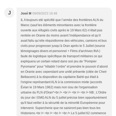
J
José M
09/09/2023 16:48
IL A toujours eté spécifié que l’armée des frontières ALN du
Maroc (sauf les éléments minoritaires avec la frontière
ouverte aux réfugiés civils après le 19 Mars 62) n’était pas
rentrée en Oranie du moins avant l’indépendance et qu’il
avait fallu qu’elle réquisitionne des véhicules, camions et bus
civils pour progresser jusqu’à Oran après le 5 Juillet (source
témoignages divers et personnel + Films d'archives INA )
faute de logistique spécifique de transport militaires ce qui
expliquera un certain retard dans son jeu de “Pompier
Pyromane” pour "rétablir l’ordre" et prendre le pouvoir d’abord
en Oranie avec cependant une unité présente (citée de Cheir
Belkacem) à la disposition du capitaine Bahti qui était à
l'origine représentant ALN à la commission mixte (accords
Évian le 19 Mars 1962) mais non issu de l'organisation
urbaine du FLN d'Oran*<br /> <br /> <br /> <br /> NB ; L'Ordre
du jour de l EMG ALN du 5 juillet précise bien opportunément
qu'il faut veiller à la sécurité de la minorité Européenne pour
intervenir. Supercherie que ne saisiront pas bien tous les
Historiens.<br /> <br /> <br /> <br /> Le 5 juillet 62 commence