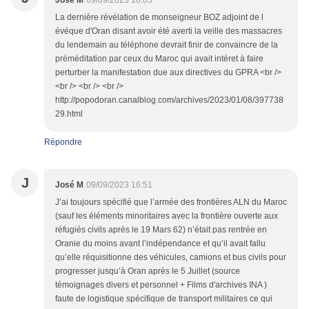
José M
09/09/2023 18:05
La dernière révélation de monseigneur BOZ adjoint de l
évéque d'Oran disant avoir été averti la veille des massacres
du lendemain au téléphone devrait finir de convaincre de la
préméditation par ceux du Maroc qui avait intéret à faire
perturber la manifestation due aux directives du GPRA <br />
<br /> <br /> <br />
http://popodoran.canalblog.com/archives/2023/01/08/397738
29.html
Répondre
J
José M
09/09/2023 16:51
J’ai toujours spécifié que l’armée des frontières ALN du Maroc
(sauf les éléments minoritaires avec la frontière ouverte aux
réfugiés civils après le 19 Mars 62) n’était pas rentrée en
Oranie du moins avant l’indépendance et qu’il avait fallu
qu’elle réquisitionne des véhicules, camions et bus civils pour
progresser jusqu’à Oran après le 5 Juillet (source
témoignages divers et personnel + Films d'archives INA )
faute de logistique spécifique de transport militaires ce qui