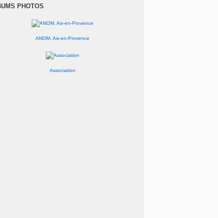
anvier
(1)
BUMS PHOTOS
ANOM, Aix-en-Provence
Association