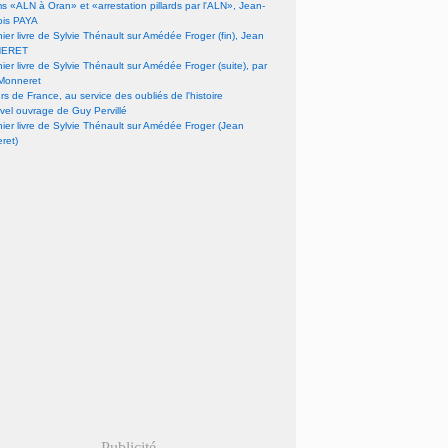
lms «ALN à Oran» et «arrestation pillards par l'ALN», Jean-
ois PAYA
nier livre de Sylvie Thénault sur Amédée Froger (fin), Jean
ERET
nier livre de Sylvie Thénault sur Amédée Froger (suite), par
Monneret
s de France, au service des oubliés de l'histoire
vel ouvrage de Guy Pervillé
nier livre de Sylvie Thénault sur Amédée Froger (Jean
ret)
Publicité