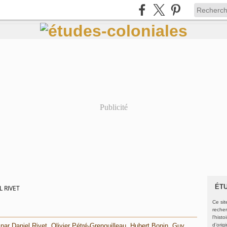
Publicité
ÉT
L RIVET
Ce sit
recher
l'hist
r Daniel Rivet, Olivier Pétré-Grenouilleau, Hubert Bonin, Guy
d’orig