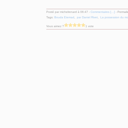
Posté par michelrenard à 06:47 -
Commentaires [
…
]
- Permali
Tags:
Bouda Etemad
,
par Daniel Rivet
,
La possession du m
Vous aimez ?
1 vote