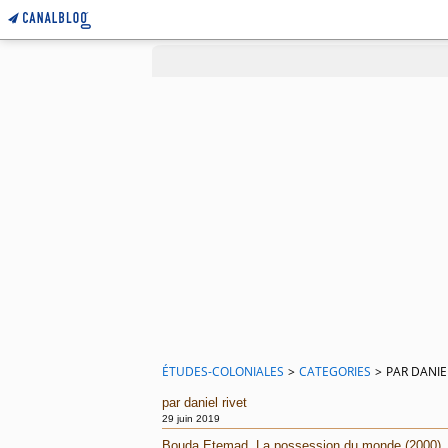
ÉTUDES-COLONIALES
>
CATEGORIES
>
PAR DANIE
par daniel rivet
29 juin 2019
Bouda Etemad, La possession du monde (2000), pa