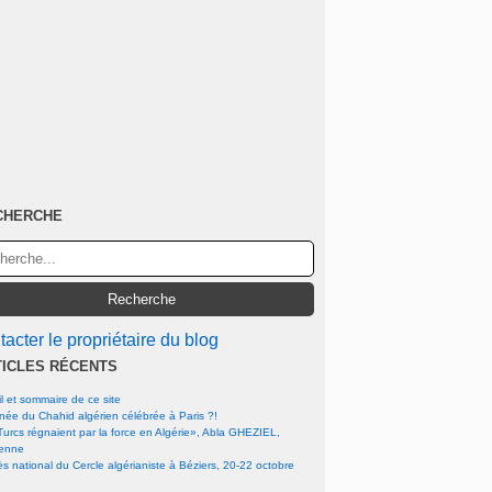
CHERCHE
acter le propriétaire du blog
TICLES RÉCENTS
l et sommaire de ce site
rnée du Chahid algérien célébrée à Paris ?!
urcs régnaient par la force en Algérie», Abla GHEZIEL,
ienne
s national du Cercle algérianiste à Béziers, 20-22 octobre