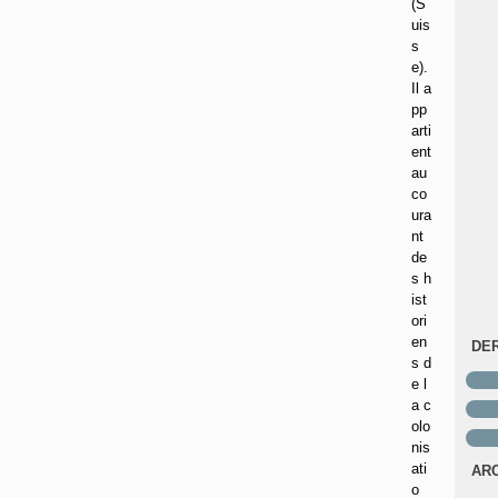
(S
uis
s
e).
Il a
pp
arti
ent
au
co
ura
nt
de
s h
ist
ori
en
DE
s d
e l
a c
olo
nis
ati
AR
o