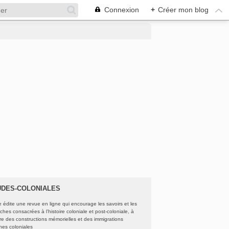
Connexion
+
Créer mon blog
UDES-COLONIALES
e édite une revue en ligne qui encourage les savoirs et les
ches consacrées à l’histoire coloniale et post-coloniale, à
oire des constructions mémorielles et des immigrations
ines coloniales