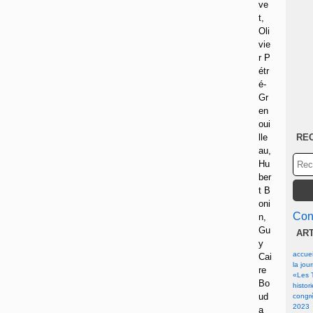
ve
t,
Oli
vie
r P
étr
é-
Gr
en
oui
lle
RE
au,
Hu
ber
t B
oni
Cont
n,
Gu
AR
y
accuei
Cai
la jou
re
«Les T
Bo
histor
ud
congrè
2023
a