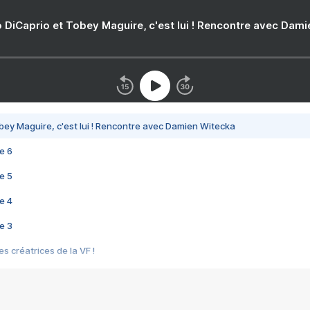
 DiCaprio et Tobey Maguire, c'est lui ! Rencontre avec Dam
bey Maguire, c'est lui ! Rencontre avec Damien Witecka
e 6
e 5
e 4
e 3
s créatrices de la VF !
e 2
e 1