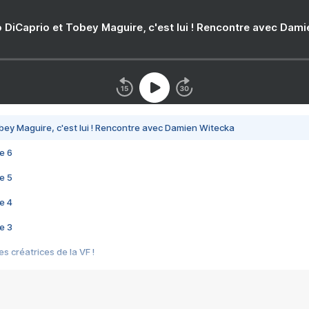
 DiCaprio et Tobey Maguire, c'est lui ! Rencontre avec Dam
bey Maguire, c'est lui ! Rencontre avec Damien Witecka
e 6
e 5
e 4
e 3
s créatrices de la VF !
e 2
e 1