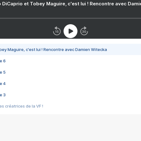
 DiCaprio et Tobey Maguire, c'est lui ! Rencontre avec Dam
bey Maguire, c'est lui ! Rencontre avec Damien Witecka
e 6
e 5
e 4
e 3
s créatrices de la VF !
e 2
e 1
e Mektoub My Love arrive enfin ! Rencontre avec Shaïn Boumedine et Sal