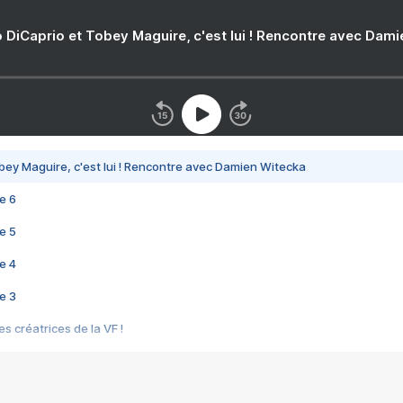
 DiCaprio et Tobey Maguire, c'est lui ! Rencontre avec Dam
bey Maguire, c'est lui ! Rencontre avec Damien Witecka
e 6
e 5
e 4
e 3
s créatrices de la VF !
e 2
e 1