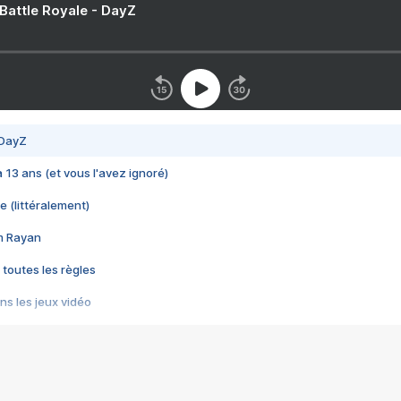
 Battle Royale - DayZ
 DayZ
 a 13 ans (et vous l'avez ignoré)
e (littéralement)
im Rayan
 toutes les règles
s les jeux vidéo
us choquant de Rockstar ? - Le scandale BULLY
e plus moche de Steam
du RÊVE tourne au CAUCHEMAR