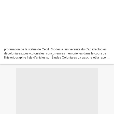
profanation de la statue de Cecil Rhodes à l'universiuté du Cap idéologies
décoloniales, post-coloniales, concurrences mémorielles dans le cours de
l'historiographie liste d'articles sur Études Coloniales La gauche et la race :
ambivalences et connivences,...