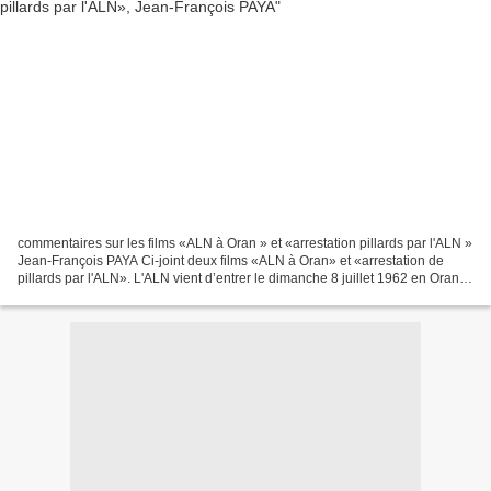
commentaires sur les films «ALN à Oran » et «arrestation pillards par l'ALN »
Jean-François PAYA Ci-joint deux films «ALN à Oran» et «arrestation de
pillards par l'ALN». L'ALN vient d’entrer le dimanche 8 juillet 1962 en Oranie.
Vous remarquerez les camions...