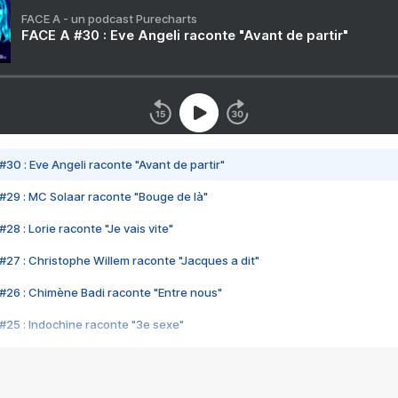
FACE A - un podcast Purecharts
FACE A #30 : Eve Angeli raconte "Avant de partir"
#30 : Eve Angeli raconte "Avant de partir"
#29 : MC Solaar raconte "Bouge de là"
28 : Lorie raconte "Je vais vite"
#27 : Christophe Willem raconte "Jacques a dit"
#26 : Chimène Badi raconte "Entre nous"
#25 : Indochine raconte "3e sexe"
#24 : Zaho raconte "C'est chelou"
#23 : Patrick Bruel raconte "Au café des délices"