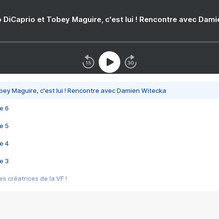
 DiCaprio et Tobey Maguire, c'est lui ! Rencontre avec Dam
bey Maguire, c'est lui ! Rencontre avec Damien Witecka
e 6
e 5
e 4
e 3
s créatrices de la VF !
e 2
e 1