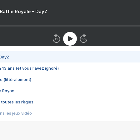
 Battle Royale - DayZ
 DayZ
 a 13 ans (et vous l'avez ignoré)
e (littéralement)
im Rayan
 toutes les règles
s les jeux vidéo
us choquant de Rockstar ? - Le scandale BULLY
e plus moche de Steam