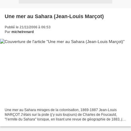
Une mer au Sahara (Jean-Louis Marçot)
Publié le 21/11/2006 à 06:53
Par
michelrenard
Une mer au Sahara mirages de la colonisation, 1869-1887 Jean-Louis
MARÇOT J’étais sur la piste (j’y suis toujours) de Charles de Foucauld,
"l’ermite du Sahara" lorsque, en lisant une revue de géographie de 1883, je
découvrais qu’un obscur officier creusois,...