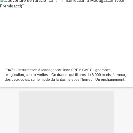
1947 : L'insurrection à Madagascar Jean FREMIGACCI Ignorance,
exagération, contre-vérités... Ce drame, qui fit près de 8 000 morts, fut vécu,
des deux côtés, sur le mode du fantasme et de l'horreur. Un enchaînement
où réalité et mensonge ont joué une...