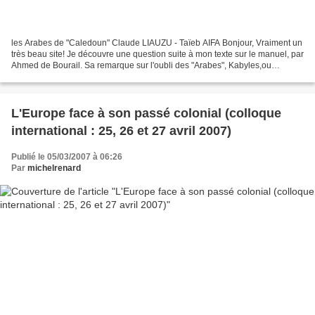
les Arabes de "Caledoun" Claude LIAUZU - Taïeb AIFA Bonjour, Vraiment un
très beau site! Je découvre une question suite à mon texte sur le manuel, par
Ahmed de Bourail. Sa remarque sur l'oubli des "Arabes", Kabyles,ou
Algériens dans l'histoire de la Nouvelle-Calédonie...
L'Europe face à son passé colonial (colloque
international : 25, 26 et 27 avril 2007)
Publié le 05/03/2007 à 06:26
Par
michelrenard