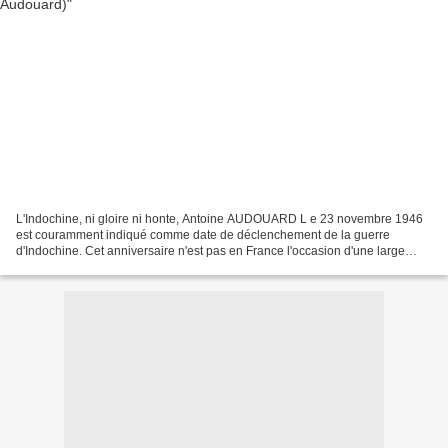
L'Indochine, ni gloire ni honte, Antoine AUDOUARD L e 23 novembre 1946
est couramment indiqué comme date de déclenchement de la guerre
d'Indochine. Cet anniversaire n'est pas en France l'occasion d'une large
commémoration - pas plus que ne l'avait été,...