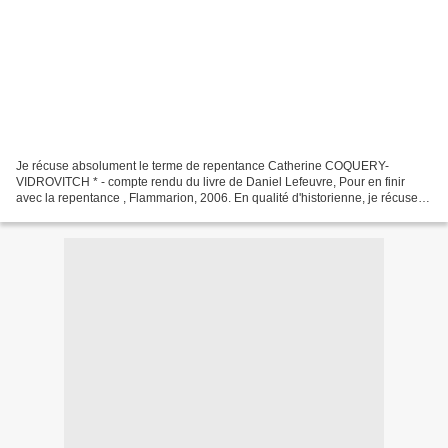
Je récuse absolument le terme de repentance Catherine COQUERY-
VIDROVITCH * - compte rendu du livre de Daniel Lefeuvre, Pour en finir
avec la repentance , Flammarion, 2006. En qualité d'historienne, je récuse
absolument ce terme de repentance, qui n'a...