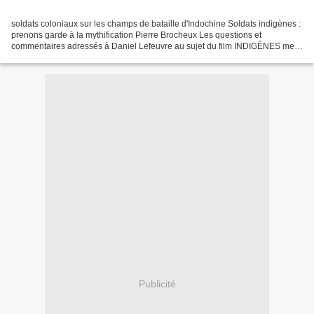
soldats coloniaux sur les champs de bataille d'Indochine Soldats indigènes :
prenons garde à la mythification Pierre Brocheux Les questions et
commentaires adressés à Daniel Lefeuvre au sujet du film INDIGÈNES me
font réagir. Ce film est bon et il mérite...
Publicité