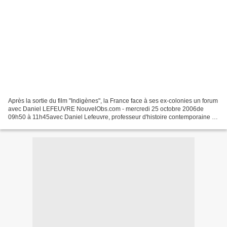
Après la sortie du film "Indigènes", la France face à ses ex-colonies un forum
avec Daniel LEFEUVRE NouvelObs.com - mercredi 25 octobre 2006de
09h50 à 11h45avec Daniel Lefeuvre, professeur d'histoire contemporaine à
l'université Paris VIII - Saint-Denis,...