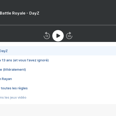
 Battle Royale - DayZ
 DayZ
 a 13 ans (et vous l'avez ignoré)
e (littéralement)
im Rayan
 toutes les règles
s les jeux vidéo
us choquant de Rockstar ? - Le scandale BULLY