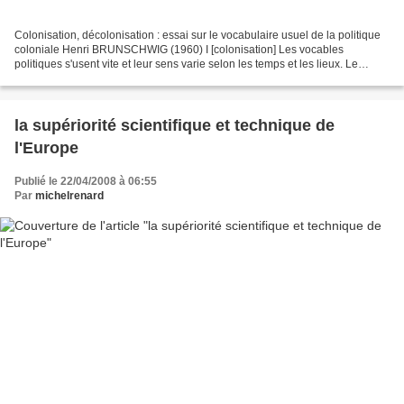
Colonisation, décolonisation : essai sur le vocabulaire usuel de la politique
coloniale Henri BRUNSCHWIG (1960) I [colonisation] Les vocables
politiques s'usent vite et leur sens varie selon les temps et les lieux. Le
même mot n'a pas, aujourd'hui, le...
la supériorité scientifique et technique de
l'Europe
Publié le 22/04/2008 à 06:55
Par
michelrenard