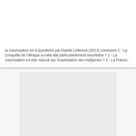
la colonisation en 6 questions par Daniel Lefeuvre (2013) sommaire 1 - La
conquête de l'Afrique a-t-elle été particulièrement meurtrière ? 2 - La
colonisation a-t-elle reposé sur l'exploitation des indigènes ? 3 - La France
a-t-elle apporté la civilisation...