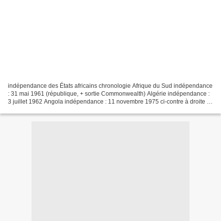
indépendance des États africains chronologie Afrique du Sud indépendance
: 31 mai 1961 (république, + sortie Commonwealth) Algérie indépendance :
3 juillet 1962 Angola indépendance : 11 novembre 1975 ci-contre à droite :
Afrique portugaise Bénin / Dahomey...