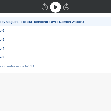
bey Maguire, c'est lui ! Rencontre avec Damien Witecka
e 6
e 5
e 4
e 3
s créatrices de la VF !
e 2
e 1
e Mektoub My Love arrive enfin ! Rencontre avec Shaïn Boumedine et Sal
i : après Toni en famille
elle réalise le bouleversant Dites lui que je l'aime