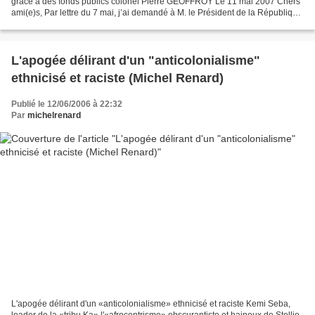
grâce à des fonds publics colonel Pierre GEOFFROY Le 11 mai 2007 Chers
ami(e)s, Par lettre du 7 mai, j’ai demandé à M. le Président de la République
Nicolas Sarkozy de bien vouloir...
L'apogée délirant d'un "anticolonialisme"
ethnicisé et raciste (Michel Renard)
Publié le 12/06/2006 à 22:32
Par
michelrenard
L'apogée délirant d'un «anticolonialisme» ethnicisé et raciste Kemi Seba,
leader de la «tribu Ka» l'«afrocentrisme» obscurantiste et haineux de Stellio