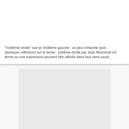
"l'extrême-droite" vue pr l'extrême gauche : un peu n'importe quoi...
Quelques réflexions sur le terme : extrême-droite par Jean Monneret Un
terme ou une expression peuvent être utilisés dans leur sens usuel,
consacré par une longue histoire et répertorié...