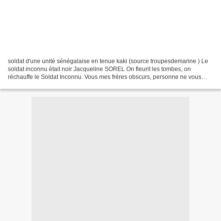
soldat d'une unité sénégalaise en tenue kaki (source troupesdemarine ) Le
soldat inconnu était noir Jacqueline SOREL On fleurit les tombes, on
réchauffe le Soldat Inconnu. Vous mes frères obscurs, personne ne vous
nomme. Léopold Sédar Senghor (Hosties...