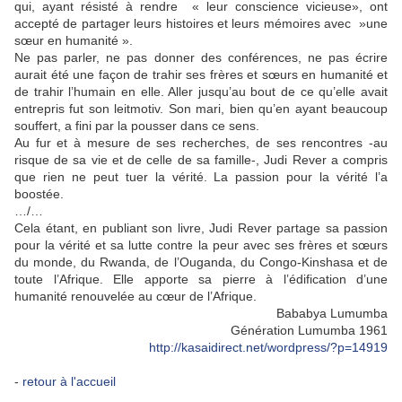
qui, ayant résisté à rendre « leur conscience vicieuse», ont
accepté de partager leurs histoires et leurs mémoires avec »une
sœur en humanité ».
Ne pas parler, ne pas donner des conférences, ne pas écrire
aurait été une façon de trahir ses frères et sœurs en humanité et
de trahir l’humain en elle. Aller jusqu’au bout de ce qu’elle avait
entrepris fut son leitmotiv. Son mari, bien qu’en ayant beaucoup
souffert, a fini par la pousser dans ce sens.
Au fur et à mesure de ses recherches, de ses rencontres -au
risque de sa vie et de celle de sa famille-, Judi Rever a compris
que rien ne peut tuer la vérité. La passion pour la vérité l’a
boostée.
…/…
Cela étant, en publiant son livre, Judi Rever partage sa passion
pour la vérité et sa lutte contre la peur avec ses frères et sœurs
du monde, du Rwanda, de l’Ouganda, du Congo-Kinshasa et de
toute l’Afrique. Elle apporte sa pierre à l’édification d’une
humanité renouvelée au cœur de l’Afrique.
Bababya Lumumba
Génération Lumumba 1961
http://kasaidirect.net/wordpress/?p=14919
-
retour à l'accueil