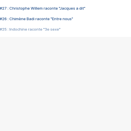
#27 : Christophe Willem raconte "Jacques a dit"
#26 : Chimène Badi raconte "Entre nous"
#25 : Indochine raconte "3e sexe"
#24 : Zaho raconte "C'est chelou"
#23 : Patrick Bruel raconte "Au café des délices"
#22 : Kyo raconte "Le chemin"
#21 : Nolwenn Leroy raconte "Cassé"
#20 : Patrick Hernandez raconte "Born to be alive"
#19 : Lorie raconte "Près de moi"
#18 : Michael Jones raconte "A nos actes manqués" (avec Jean-Jacque
#17 : Khaled raconte "Aïcha"
#16 : Corneille raconte "Parce qu'on vient de loin"