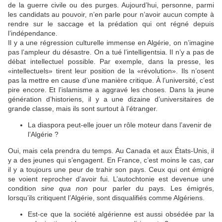
de la guerre civile ou des purges. Aujourd’hui, personne, parmi
les candidats au pouvoir, n’en parle pour n’avoir aucun compte à
rendre sur le saccage et la prédation qui ont régné depuis
l’indépendance.
Il y a une régression culturelle immense en Algérie, on n’imagine
pas l’ampleur du désastre. On a tué l’intelligentsia. Il n’y a pas de
débat intellectuel possible. Par exemple, dans la presse, les
«intellectuels» tirent leur position de la «révolution». Ils n’osent
pas la mettre en cause d’une manière critique. À l’université, c’est
pire encore. Et l’islamisme a aggravé les choses. Dans la jeune
génération d’historiens, il y a une dizaine d’universitaires de
grande classe, mais ils sont surtout à l’étranger.
La diaspora peut-elle jouer un rôle moteur dans l’avenir de
l’Algérie ?
Oui, mais cela prendra du temps. Au Canada et aux États-Unis, il
y a des jeunes qui s’engagent. En France, c’est moins le cas, car
il y a toujours une peur de trahir son pays. Ceux qui ont émigré
se voient reprocher d’avoir fui. L’autochtonie est devenue une
condition
sine qua non
pour parler du pays. Les émigrés,
lorsqu’ils critiquent l’Algérie, sont disqualifiés comme Algériens.
Est-ce que la société algérienne est aussi obsédée par la