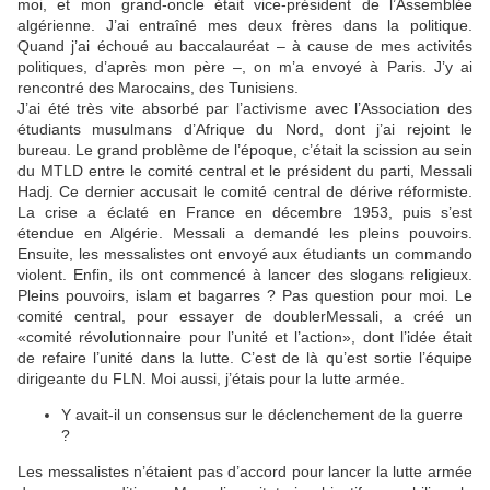
moi, et mon grand-oncle était vice-président de l’Assemblée
algérienne. J’ai entraîné mes deux frères dans la politique.
Quand j’ai échoué au baccalauréat – à cause de mes activités
politiques, d’après mon père –, on m’a envoyé à Paris. J’y ai
rencontré des Marocains, des Tunisiens.
J’ai été très vite absorbé par l’activisme avec l’Association des
étudiants musulmans d’Afrique du Nord, dont j’ai rejoint le
bureau. Le grand problème de l’époque, c’était la scission au sein
du MTLD entre le comité central et le président du parti, Messali
Hadj. Ce dernier accusait le comité central de dérive réformiste.
La crise a éclaté en France en décembre 1953, puis s’est
étendue en Algérie. Messali a demandé les pleins pouvoirs.
Ensuite, les messalistes ont envoyé aux étudiants un commando
violent. Enfin, ils ont commencé à lancer des slogans religieux.
Pleins pouvoirs, islam et bagarres ? Pas question pour moi. Le
comité central, pour essayer de doublerMessali, a créé un
«comité révolutionnaire pour l’unité et l’action», dont l’idée était
de refaire l’unité dans la lutte. C’est de là qu’est sortie l’équipe
dirigeante du FLN. Moi aussi, j’étais pour la lutte armée.
Y avait-il un consensus sur le déclenchement de la guerre
?
Les messalistes n’étaient pas d’accord pour lancer la lutte armée