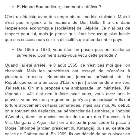
Et Houari Boumediene, comment le définir ?
C’est un étatiste avec des emprunts au modèle stalinien. Mais il
n’est pas religieux à la manière de Ben Bella. Il a cru dans
l’expérience économique [socialiste] de l’Algérie. Je n’ai pas de
respect pour lui, mais je pense qu’il était beaucoup plus lucide
que ses successeurs sur les difficultés qui attendaient le pays.
De 1965 à 1973, vous êtes en prison puis en résidence
surveillée. Comment avez-vous vécu cette période ?
Quand j’ai été arrêté, le 9 août 1965, ce n’est pas moi que l’on
cherchait. Mais les putschistes ont essayé de m’enrôler à
plusieurs reprises. Boumediene [devenu président de la
République suite à un coup d’État en juin] a demandé à me voir.
J’ai refusé. On m’a proposé une ambassade, un ministère. J’ai
répondu : «Je n’ai rien à faire avec vous, vous avez pris le
pouvoir, vous avez un programme, je n’y ai pas participé.» Ils ont
torturé atrocement certains camarades, mais pas moi. Au début,
on a souvent été déplacés, au pénitencier de Lambèse, à l’hôpital
d’Annaba, dans un ancien centre de torture des Français, à la
Villa Bengana à Alger, dont on a dû partir pour céder la place à
Moïse Tshombé [ancien président du Katanga], puis au centre de
police de Châteauneuf. En 1969, ils ont décidé de nous placer en