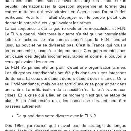
dans ces conditions. Messali avait trois objectifs : mobiliser le
peuple, internationaliser la question algérienne et former des
cadres militaires qui reviendraient en Algérie sous l’autorité des
politiques. Pour lui, il fallait s’appuyer sur le peuple plutôt que
donner le pouvoir à ceux qui avaient les armes.
La conséquence a été la guerre civile entre messalistes et FLN.
Le FLN a gagné. Mais toute la guerre n’a été qu’une interminable
lutte de factions. Je n’ai jamais pensé que le FLN tiendrait
jusqu’au bout et ne se diviserait pas. C’est la France qui nous a
tenus ensemble, jusqu’à l’indépendance. Ces guerres intestines
ont causé des dégâts incommensurables et donné le pouvoir à
ceux qui avaient les armes.
Le FLN n’a jamais été un parti, c’était une organisation armée.
Les dirigeants emprisonnés ont été pris dans les luttes intestines
du dehors. Et ceux qui étaient dehors étaient des militaires. On a
eu l’indépendance, mais on est sorti d’une crise pour entrer dans
une autre. La militarisation de la société s’est faite à travers ces
crises. Et la crise qui a lieu en ce moment n’est qu’une étape de
plus. Si on était restés unis, les choses se seraient peut-être
passées autrement.
De quand date votre divorce avec le FLN ?
Dès 1956, j’ai réalisé qu’il n’avait pas de stratégie de longue