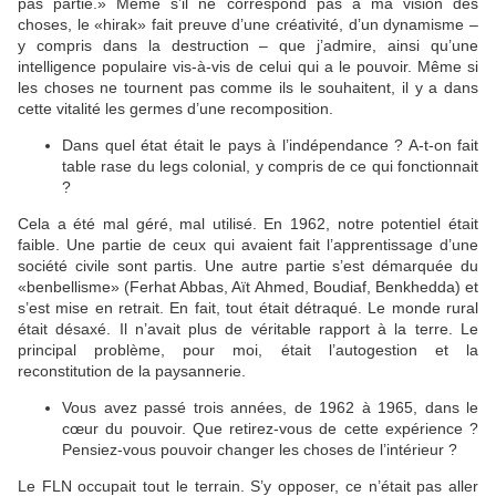
pas partie.» Même s’il ne correspond pas à ma vision des
choses, le «hirak» fait preuve d’une créativité, d’un dynamisme –
y compris dans la destruction – que j’admire, ainsi qu’une
intelligence populaire vis-à-vis de celui qui a le pouvoir. Même si
les choses ne tournent pas comme ils le souhaitent, il y a dans
cette vitalité les germes d’une recomposition.
Dans quel état était le pays à l’indépendance ? A-t-on fait
table rase du legs colonial, y compris de ce qui fonctionnait
?
Cela a été mal géré, mal utilisé. En 1962, notre potentiel était
faible. Une partie de ceux qui avaient fait l’apprentissage d’une
société civile sont partis. Une autre partie s’est démarquée du
«benbellisme» (Ferhat Abbas, Aït Ahmed, Boudiaf, Benkhedda) et
s’est mise en retrait. En fait, tout était détraqué. Le monde rural
était désaxé. Il n’avait plus de véritable rapport à la terre. Le
principal problème, pour moi, était l’autogestion et la
reconstitution de la paysannerie.
Vous avez passé trois années, de 1962 à 1965, dans le
cœur du pouvoir. Que retirez-vous de cette expérience ?
Pensiez-vous pouvoir changer les choses de l’intérieur ?
Le FLN occupait tout le terrain. S’y opposer, ce n’était pas aller