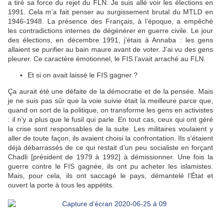
a tiré sa force du rejet du FLN. Je suis allé voir les élections en
1991. Cela m’a fait penser au surgissement brutal du MTLD en
1946-1948. La présence des Français, à l’époque, a empêché
les contradictions internes de dégénérer en guerre civile. Le jour
des élections, en décembre 1991, j’étais à Annaba : les gens
allaient se purifier au bain maure avant de voter. J’ai vu des gens
pleurer. Ce caractère émotionnel, le FIS l’avait arraché au FLN.
Et si on avait laissé le FIS gagner ?
Ça aurait été une défaite de la démocratie et de la pensée. Mais
je ne suis pas sûr que la voie suivie était la meilleure parce que,
quand on sort de la politique, on transforme les gens en activistes
: il n’y a plus que le fusil qui parle. En tout cas, ceux qui ont géré
la crise sont responsables de la suite. Les militaires voulaient y
aller de toute façon, ils avaient choisi la confrontation. Ils s’étaient
déjà débarrassés de ce qui restait d’un peu socialiste en forçant
Chadli [président de 1979 à 1992] à démissionner. Une fois la
guerre contre le FIS gagnée, ils ont pu acheter les islamistes.
Mais, pour cela, ils ont saccagé le pays, démantelé l’État et
ouvert la porte à tous les appétits.