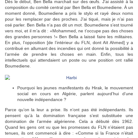
Dès le début, Ben Bella marchait sur des œufs. J’ai assisté à la
composition du comité central par Ben Bella et Boumediene. À un
moment donné, Boumediene a pris le stylo et rayé deux noms
pour les remplacer par des proches. J’ai tiqué, mais je n’ai pas
osé parler. Ben Bella n’a pas dit un mot. Boumediene s’est tourné
vers moi, et il m’a dit : «Mohammed, ne t’occupe pas des choses
des grandes personnes !» Ben Bella a laissé faire les militaires.
En plus, l’opposition [de l’intérieur du FLN, dont Aït Ahmed] y a
contribué en allumant des incendies qui ont donné la possibilité à
l’armée de prendre les choses en main. Enfin, tous les
intellectuels qui attendaient un poste ou une position ont rallié
Boumediene.
Pourquoi les jeunes manifestants du Hirak, le mouvement
social en cours en Algérie, parlent aujourd’hui d’une
nouvelle indépendance ?
Parce qu’on la leur a prise. Ils n’ont pas été indépendants. Ils
pensent qu’à la domination française s’est substituée une
domination de l’armée algérienne. Cela a débuté dès 1962.
Quand les gens ont vu que les promesses du FLN n’étaient pas
tenues, ils ont commencé à dire : «Comme si la France n’était