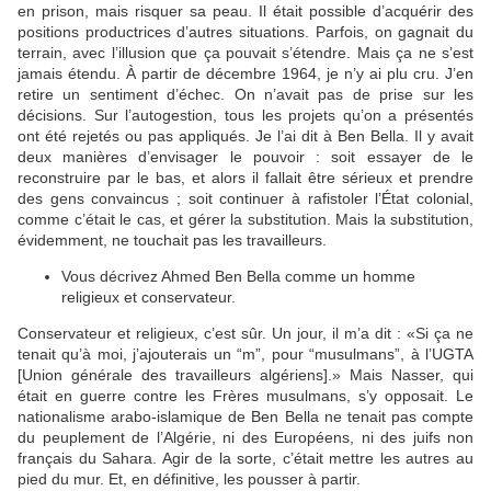
en prison, mais risquer sa peau. Il était possible d’acquérir des
positions productrices d’autres situations. Parfois, on gagnait du
terrain, avec l’illusion que ça pouvait s’étendre. Mais ça ne s’est
jamais étendu. À partir de décembre 1964, je n’y ai plu cru. J’en
retire un sentiment d’échec. On n’avait pas de prise sur les
décisions. Sur l’autogestion, tous les projets qu’on a présentés
ont été rejetés ou pas appliqués. Je l’ai dit à Ben Bella. Il y avait
deux manières d’envisager le pouvoir : soit essayer de le
reconstruire par le bas, et alors il fallait être sérieux et prendre
des gens convaincus ; soit continuer à rafistoler l’État colonial,
comme c’était le cas, et gérer la substitution. Mais la substitution,
évidemment, ne touchait pas les travailleurs.
Vous décrivez Ahmed Ben Bella comme un homme
religieux et conservateur.
Conservateur et religieux, c’est sûr. Un jour, il m’a dit : «Si ça ne
tenait qu’à moi, j’ajouterais un “m”, pour “musulmans”, à l’UGTA
[Union générale des travailleurs algériens].» Mais Nasser, qui
était en guerre contre les Frères musulmans, s’y opposait. Le
nationalisme arabo-islamique de Ben Bella ne tenait pas compte
du peuplement de l’Algérie, ni des Européens, ni des juifs non
français du Sahara. Agir de la sorte, c’était mettre les autres au
pied du mur. Et, en définitive, les pousser à partir.