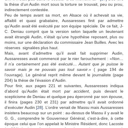
la thèse d’un Audin mort sous la torture se trouvait, peu ou prou,
indirectement contestée.
Peu de temps avant sa mort, en Alsace où il achevait sa vie,
affaibli et quasi grabataire, Aussaresses finit par admettre
qu’Audin avait été exécuté par son équipe spéciale. De ce fait, J-
C. Deniau comprit que la version selon laquelle un lieutenant
avait étranglé Audin, n’était qu’une hypothèse reposant, plus ou
moins, sur une déclaration du commissaire Jean Builles. Avec les
réserves signalées plus haut.
Mais, avant d’admettre qu’il avait fait supprimer Audin,
Aussaresses avait commencé par le nier farouchement : «
Non…
Il n’a certainement pas été exécuté… Autant que je puisse le
savoir mais je ne pouvais pas tout savoir
.» ( page 194 de
l’ouvrage). Le général reprit même devant le journaliste (page
204) la thèse de l’évasion d’Audin.
Pour finir, aux pages 221 et suivantes, Aussaresses indiqua
d’abord qu’Audin était mort
par accident
, puis devant le
scepticisme de Deniau et quelque peu éperonné par son épouse,
il finira (pages 230 et 231) par admettre qu’il avait ordonné
d’exécuter Audin
[28]
. L’ordre venait de Massu mais Aussaresses
insistera beaucoup sur un point : au-dessus de Massu il y avait le
G. G., comprendre le Gouverneur Général, c’est-à-dire, à cette
époque celui que l’on appelait le Ministre Résident, donc Lacoste