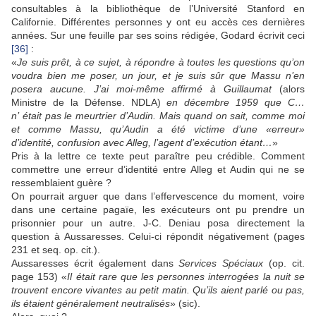
consultables à la bibliothèque de l’Université Stanford en
Californie. Différentes personnes y ont eu accès ces dernières
années. Sur une feuille par ses soins rédigée, Godard écrivit ceci
[36]
:
«
Je suis prêt, à ce sujet, à répondre à toutes les questions qu’on
voudra bien me poser, un jour, et je suis sûr que Massu n’en
posera aucune. J’ai moi-même affirmé à Guillaumat
(alors
Ministre de la Défense. NDLA)
en décembre 1959 que C…
n’ était pas le meurtrier d’Audin. Mais quand on sait, comme moi
et comme Massu, qu’Audin a été victime d’une «erreur»
d’identité, confusion avec Alleg, l’agent d’exécution étant…
»
Pris à la lettre ce texte peut paraître peu crédible. Comment
commettre une erreur d’identité entre Alleg et Audin qui ne se
ressemblaient guère ?
On pourrait arguer que dans l’effervescence du moment, voire
dans une certaine pagaïe, les exécuteurs ont pu prendre un
prisonnier pour un autre. J-C. Deniau posa directement la
question à Aussaresses. Celui-ci répondit négativement (pages
231 et seq. op. cit.).
Aussaresses écrit également dans
Services Spéciaux
(op. cit.
page 153) «
Il était rare que les personnes interrogées la nuit se
trouvent encore vivantes au petit matin. Qu’ils aient parlé ou pas,
ils étaient généralement neutralisés
» (sic).