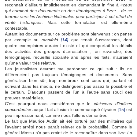
reconnaît d’ailleurs implicitement en demandant in fine à «
ceux
qui auraient des documents ou des témoignages à livrer... de se
tourner vers les Archives Nationales pour participer à cet effort de
vérité historique
». Mais cette formulation est elle-même
contestable.
Autant les documents sur ce problème sont bienvenus : on pense
par exemple au
manifold
[14]
que tenait Aussaresses, dont
quatre exemplaires auraient existé et qui comportait les détails
des activités des groupes d’arrestation ; en revanche, des
témoignages, recueillis soixante ans après les faits, n’auraient
qu’une valeur très relative.
Les journalistes devront me pardonner ce qui suit : ils ne
différencient pas toujours témoignages et documents. Sans
généraliser bien sûr, trop nombreux sont ceux qui, parlant et
écrivant dans les media, ne distinguent pas assez le possible et
le certain. D’aucuns passent de l’un à l’autre sans souci des
preuves matérielles.
C’est pourquoi nous considérons que le «
faisceau d’indices
concordants
» auquel fait allusion le communiqué élyséen
[15]
est
peu impressionnant, comme nous l’allons démontrer.
Le fait que Maurice Audin ait été torturé par des militaires qui
l’avaient arrêté nous paraît relever de la probabilité. Comme le
général Massu n’a pas craint de le reconnaître dans son livre
La