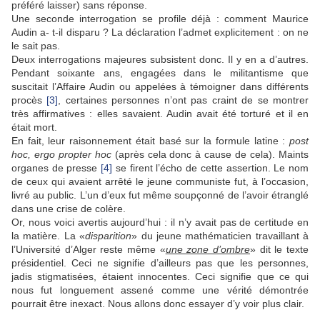
préféré laisser) sans réponse.
Une seconde interrogation se profile déjà : comment Maurice
Audin a- t-il disparu ? La déclaration l’admet explicitement : on ne
le sait pas.
Deux interrogations majeures subsistent donc. Il y en a d’autres.
Pendant soixante ans, engagées dans le militantisme que
suscitait l’Affaire Audin ou appelées à témoigner dans différents
procès
[3]
, certaines personnes n’ont pas craint de se montrer
très affirmatives : elles savaient. Audin avait été torturé et il en
était mort.
En fait, leur raisonnement était basé sur la formule latine :
post
hoc, ergo propter hoc
(après cela donc à cause de cela). Maints
organes de presse
[4]
se firent l’écho de cette assertion. Le nom
de ceux qui avaient arrêté le jeune communiste fut, à l’occasion,
livré au public. L’un d’eux fut même soupçonné de l’avoir étranglé
dans une crise de colère.
Or, nous voici avertis aujourd’hui : il n’y avait pas de certitude en
la matière. La «
disparition
» du jeune mathématicien travaillant à
l’Université d’Alger reste même «
une zone d’ombre
» dit le texte
présidentiel. Ceci ne signifie d’ailleurs pas que les personnes,
jadis stigmatisées, étaient innocentes. Ceci signifie que ce qui
nous fut longuement assené comme une vérité démontrée
pourrait être inexact. Nous allons donc essayer d’y voir plus clair.