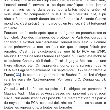
l’inconditionnalité envers la politique soviétique n’ont jamais
vraiment pris racine, dans ce sol tout à la fois méditerranéen et
musulman. Par comparaison, si le PCF, le tuteur du PCA, a pu
réussir à se maintenir durant les tempêtes de la Seconde Guerre
mondiale, c’est précisément parce qu’en France, il était fortement
implanté.
Pourtant, un épisode spécifique a pu égarer les parachutistes et
leur chef. Une des manières de protéger le Parti des ouragans
consistait à exfiltrer son Secrétaire Général vers l’URSS. Comme
si en préservant la tête, on était sûr que le corps finirait par
renaître. C’est très exactement ce que fit le PCF en 1940.
Maurice Thorez déserta l’Armée Française où il avait été mobilisé
et, quittant Chauny où il était affecté, il gagna Moscou par une
filière ultrasecrète. On apprendra donc, sans surprise, que le
PCA avait agi semblablement. En septembre 1956 selon Nathalie
Funès
[ 33]
,
le secrétaire général Larbi Bouhali
fut exfiltré d’Alger
vers les pays de l’Est-européen (Voir aussi J-C. Deniau op. cit.
page 190).
Or, qui a mis l’opération au point et l’a dirigée, en personne ?
Maurice Audin. Massu et Aussaresses ne l’ignorent pas et pour
eux aucun doute n’est alors possible : le mathématicien fait partie
du noyau dur du PCA, celui qui doit résister à tous les assauts, à
toutes les répressions, à toutes les tornades.