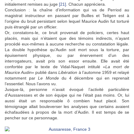
initialement remises au juge
[21]
. Chacun appréciera.
Conclusion : la chaîne d’information qui va de Perriod au
magistrat instructeur en passant par Builles et Teitgen est à
l’origine du bruit persistant selon lequel Maurice Audin fut torturé
puis étranglé par un officier.
Or, constatons-le, ce bruit provenait de policiers, certes haut
placés, mais qui n’étaient que des témoins indirects, n’ayant
procédé eux-mêmes à aucune recherche ou constatation légale.
La double hypothèse qu’Audin soit mort sous la torture, par
épuisement physique, ou par énervement d’un des
interrogateurs, avait pris son essor ensuite. Elle avait été
confortée par le texte de Vidal-Naquet intitulé «
La mort de
Maurice Audin
» publié dans
Libération
à l’automne 1959 et relayé
notamment par
Le Monde
du 4 décembre qui en reprenait
l’essentiel. Nous l’avons vu.
Jusque-là, personne n’avait évoqué l’activité particulière
d’Aussaresses et de son équipe qui ne l’était pas moins. Or, lui
aussi était un responsable ô combien haut placé. Son
témoignage allait bouleverser les analyses que certains avaient
échafaudées à propos de la mort d’Audin. Il est temps de se
pencher sur ce personnage.