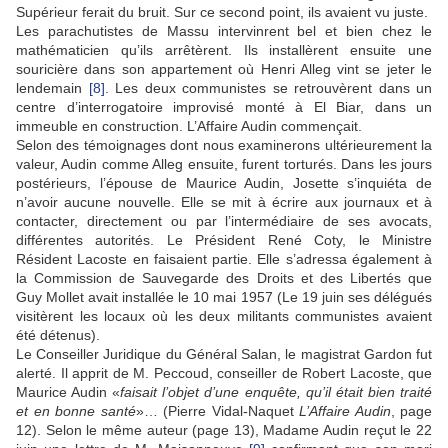
Supérieur ferait du bruit. Sur ce second point, ils avaient vu juste.
Les parachutistes de Massu intervinrent bel et bien chez le
mathématicien qu’ils arrêtèrent. Ils installèrent ensuite une
souricière dans son appartement où Henri Alleg vint se jeter le
lendemain
[8]
. Les deux communistes se retrouvèrent dans un
centre d’interrogatoire improvisé monté à El Biar, dans un
immeuble en construction. L’Affaire Audin commençait.
Selon des témoignages dont nous examinerons ultérieurement la
valeur, Audin comme Alleg ensuite, furent torturés. Dans les jours
postérieurs, l’épouse de Maurice Audin, Josette s’inquiéta de
n’avoir aucune nouvelle. Elle se mit à écrire aux journaux et à
contacter, directement ou par l’intermédiaire de ses avocats,
différentes autorités. Le Président René Coty, le Ministre
Résident Lacoste en faisaient partie. Elle s’adressa également à
la Commission de Sauvegarde des Droits et des Libertés que
Guy Mollet avait installée le 10 mai 1957 (Le 19 juin ses délégués
visitèrent les locaux où les deux militants communistes avaient
été détenus).
Le Conseiller Juridique du Général Salan, le magistrat Gardon fut
alerté. Il apprit de M. Peccoud, conseiller de Robert Lacoste, que
Maurice Audin «
faisait l’objet d’une enquête, qu’il était bien traité
et en bonne santé
»… (Pierre Vidal-Naquet
L’Affaire Audin
, page
12). Selon le même auteur (page 13), Madame Audin reçut le 22