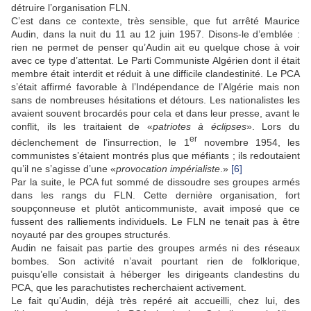
détruire l’organisation FLN.
C’est dans ce contexte, très sensible, que fut arrêté Maurice
Audin, dans la nuit du 11 au 12 juin 1957. Disons-le d’emblée :
rien ne permet de penser qu’Audin ait eu quelque chose à voir
avec ce type d’attentat. Le Parti Communiste Algérien dont il était
membre était interdit et réduit à une difficile clandestinité. Le PCA
s’était affirmé favorable à l’Indépendance de l’Algérie mais non
sans de nombreuses hésitations et détours. Les nationalistes les
avaient souvent brocardés pour cela et dans leur presse, avant le
conflit, ils les traitaient de «
patriotes à éclipses
». Lors du
er
déclenchement de l’insurrection, le 1
novembre 1954, les
communistes s’étaient montrés plus que méfiants ; ils redoutaient
qu’il ne s’agisse d’une «
provocation impérialiste
.»
[6]
Par la suite, le PCA fut sommé de dissoudre ses groupes armés
dans les rangs du FLN. Cette dernière organisation, fort
soupçonneuse et plutôt anticommuniste, avait imposé que ce
fussent des ralliements individuels. Le FLN ne tenait pas à être
noyauté par des groupes structurés.
Audin ne faisait pas partie des groupes armés ni des réseaux
bombes. Son activité n’avait pourtant rien de folklorique,
puisqu’elle consistait à héberger les dirigeants clandestins du
PCA, que les parachutistes recherchaient activement.
Le fait qu’Audin, déjà très repéré ait accueilli, chez lui, des