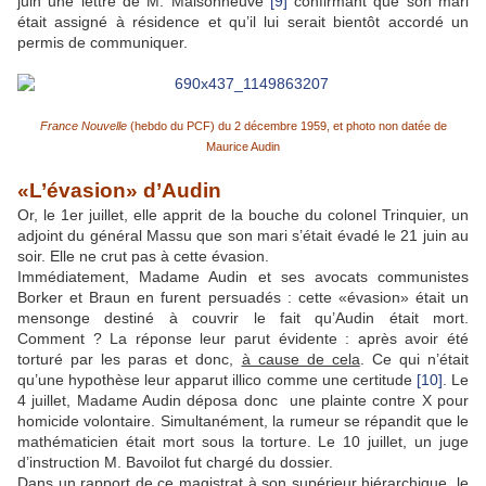
juin une lettre de M. Maisonneuve
[9]
confirmant que son mari
était assigné à résidence et qu’il lui serait bientôt accordé un
permis de communiquer.
France Nouvelle
(hebdo du PCF) du 2 décembre 1959, et photo non datée de
Maurice Audin
«L’évasion» d’Audin
Or, le 1er juillet, elle apprit de la bouche du colonel Trinquier, un
adjoint du général Massu que son mari s’était évadé le 21 juin au
soir. Elle ne crut pas à cette évasion.
Immédiatement, Madame Audin et ses avocats communistes
Borker et Braun en furent persuadés : cette «évasion» était un
mensonge destiné à couvrir le fait qu’Audin était mort.
Comment ? La réponse leur parut évidente : après avoir été
torturé par les paras et donc,
à cause de cela
. Ce qui n’était
qu’une hypothèse leur apparut illico comme une certitude
[10]
. Le
4 juillet, Madame Audin déposa donc une plainte contre X pour
homicide volontaire. Simultanément, la rumeur se répandit que le
mathématicien était mort sous la torture. Le 10 juillet, un juge
d’instruction M. Bavoilot fut chargé du dossier.
Dans un rapport de ce magistrat à son supérieur hiérarchique, le