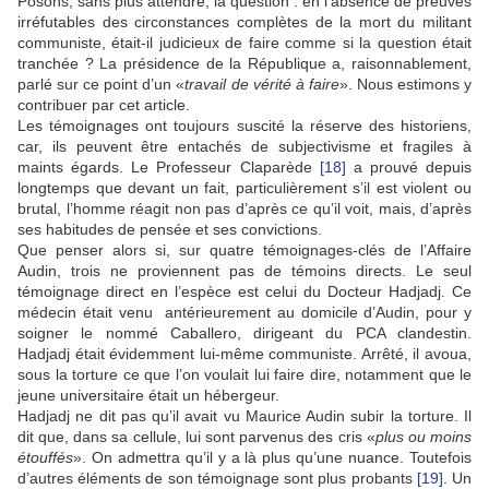
Posons, sans plus attendre, la question : en l’absence de preuves
irréfutables des circonstances complètes de la mort du militant
communiste, était-il judicieux de faire comme si la question était
tranchée ? La présidence de la République a, raisonnablement,
parlé sur ce point d’un «
travail de vérité à faire
». Nous estimons y
contribuer par cet article.
Les témoignages ont toujours suscité la réserve des historiens,
car, ils peuvent être entachés de subjectivisme et fragiles à
maints égards. Le Professeur Claparède
[18]
a prouvé depuis
longtemps que devant un fait, particulièrement s’il est violent ou
brutal, l’homme réagit non pas d’après ce qu’il voit, mais, d’après
ses habitudes de pensée et ses convictions.
Que penser alors si, sur quatre témoignages-clés de l’Affaire
Audin, trois ne proviennent pas de témoins directs. Le seul
témoignage direct en l’espèce est celui du Docteur Hadjadj. Ce
médecin était venu antérieurement au domicile d’Audin, pour y
soigner le nommé Caballero, dirigeant du PCA clandestin.
Hadjadj était évidemment lui-même communiste. Arrêté, il avoua,
sous la torture ce que l’on voulait lui faire dire, notamment que le
jeune universitaire était un hébergeur.
Hadjadj ne dit pas qu’il avait vu Maurice Audin subir la torture. Il
dit que, dans sa cellule, lui sont parvenus des cris «
plus ou moins
étouffés
». On admettra qu’il y a là plus qu’une nuance. Toutefois
d’autres éléments de son témoignage sont plus probants
[19]
. Un