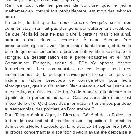
Rien de tout cela ne permet de conclure que, le jeune
mathématicien, torturé fort probablement, est mort des sévices
subis.
En outre, le fait que les deux témoins évoqués soient des
communistes, n’en fait pas des gens particulièrement crédibles.
Ce que j’écris ici peut ne pas plaire à certains mais c’est ainsi,
surtout replacé dans le contexte. À cette époque, être
communiste signifie : avoir été solidaire du stalinisme, et dans la
période qui nous concerne, approuver l’intervention soviétique en
Hongrie. La déstalinisation est à peine ébauchée et le Parti
Communiste Français, tuteur du PCA s’y oppose encore
farouchement. Les communistes de ce temps sont des
inconditionnels de la politique soviétique et ceci n’est pas de
nature à induire beaucoup de considération pour leurs
témoignages, quels qu’ils soient. Bien entendu, ceci ne justifie en
aucune façon qu’ils aient été traités de manière attentatoire à la
dignité de la personne humaine. Cela va sans dire mais c’est
mieux de le dire. Quid alors des informations transmises par deux
autres témoins, des policiers en l’occurrence ?
Paul Teitgen était à Alger, le Directeur Général de la Police. La
torture le révulsait et il manifesta son opposition. Il remit sa
démission à Robert Lacoste qui la refusa. Le 14 septembre 1960,
le procès concernant la disparition d’Audin ayant été délocalisé à