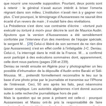
que nourrir une nouvelle supposition. Pourtant, deux points sont
à retenir : le général n’avait aucun intérêt à briser l’omerta
régnant dans son milieu. L’institution n’avait rien à y gagner non
plus. C’est pourquoi, le témoignage d’Aussaresses ne saurait être
écarté d’un revers de main ; il voulait faire des révélations.
La Présidence s’est donc vue contrainte d’écrire : «
torturé puis
exécuté
ou
torturé à mort
» pour décrire le sort de Maurice Audin.
Ajoutons que la version d’Aussaresses a été sensiblement
confortée par l’interview d’un des membres de l’
équipe spéciale
,
le sergent M…
[29]
Celui-ci libéré de son serment de ne rien dire
(par Aussaresses) s’est en effet confié à l’infatigable J-C. Deniau.
Celui-ci, l’a interrogé dans le midi de la France. M… a confirmé
avoir participé à des exécutions sommaires dont, apparemment,
celle dont nous parlons (pages 238 et 239).
Deniau se rendit ensuite en Algérie pour y photographier un lieu
possible d’inhumation de la dépouille d’Audin entre Baraki et Sidi-
Moussa. M… prétendit formellement reconnaître le lieu sur la
base d’une photo prise par le journaliste et transmise sur l’IPhone
de l’intéressé. Ceci, 50 ans après les faits, peut néanmoins
laisser sceptique. Les autorités algériennes n’ont donné aucune
suite à cette recherche journalistique hors de pair.
Mais la question qui se pose à présent est celle-ci : pourquoi
Aussaresses et Massu ont-ils pris la responsabilité de faire