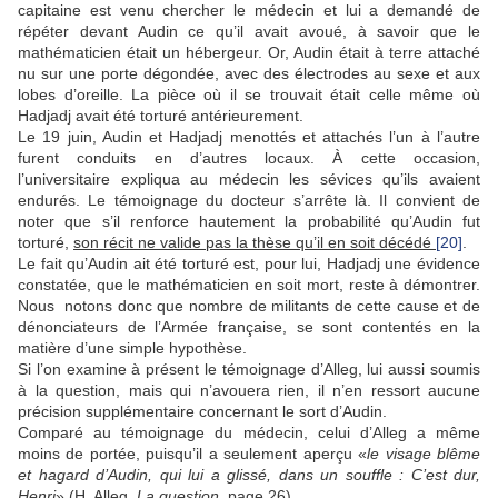
capitaine est venu chercher le médecin et lui a demandé de
répéter devant Audin ce qu’il avait avoué, à savoir que le
mathématicien était un hébergeur. Or, Audin était à terre attaché
nu sur une porte dégondée, avec des électrodes au sexe et aux
lobes d’oreille. La pièce où il se trouvait était celle même où
Hadjadj avait été torturé antérieurement.
Le 19 juin, Audin et Hadjadj menottés et attachés l’un à l’autre
furent conduits en d’autres locaux. À cette occasion,
l’universitaire expliqua au médecin les sévices qu’ils avaient
endurés. Le témoignage du docteur s’arrête là. Il convient de
noter que s’il renforce hautement la probabilité qu’Audin fut
torturé,
son récit ne valide pas la thèse qu’il en soit décédé
[20]
.
Le fait qu’Audin ait été torturé est, pour lui, Hadjadj une évidence
constatée, que le mathématicien en soit mort, reste à démontrer.
Nous notons donc que nombre de militants de cette cause et de
dénonciateurs de l’Armée française, se sont contentés en la
matière d’une simple hypothèse.
Si l’on examine à présent le témoignage d’Alleg, lui aussi soumis
à la question, mais qui n’avouera rien, il n’en ressort aucune
précision supplémentaire concernant le sort d’Audin.
Comparé au témoignage du médecin, celui d’Alleg a même
moins de portée, puisqu’il a seulement aperçu «
le visage blême
et hagard d’Audin, qui lui a glissé, dans un souffle : C’est dur,
Henri
» (H. Alleg,
La question,
page 26).