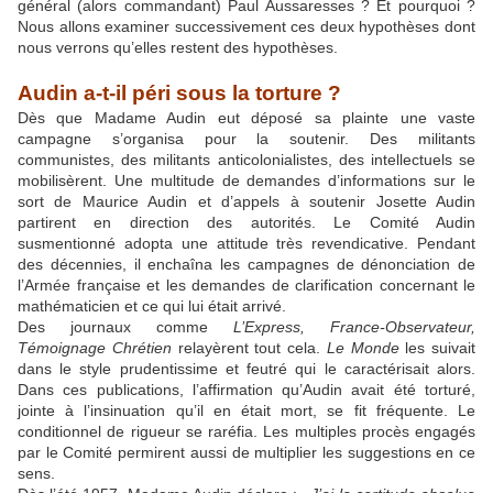
général (alors commandant) Paul Aussaresses ? Et pourquoi ?
Nous allons examiner successivement ces deux hypothèses dont
nous verrons qu’elles restent des hypothèses.
Audin a-t-il péri sous la torture ?
Dès que Madame Audin eut déposé sa plainte une vaste
campagne s’organisa pour la soutenir. Des militants
communistes, des militants anticolonialistes, des intellectuels se
mobilisèrent. Une multitude de demandes d’informations sur le
sort de Maurice Audin et d’appels à soutenir Josette Audin
partirent en direction des autorités. Le Comité Audin
susmentionné adopta une attitude très revendicative. Pendant
des décennies, il enchaîna les campagnes de dénonciation de
l’Armée française et les demandes de clarification concernant le
mathématicien et ce qui lui était arrivé.
Des journaux comme
L’Express, France-Observateur,
Témoignage Chrétien
relayèrent tout cela.
Le Monde
les suivait
dans le style prudentissime et feutré qui le caractérisait alors.
Dans ces publications, l’affirmation qu’Audin avait été torturé,
jointe à l’insinuation qu’il en était mort, se fit fréquente. Le
conditionnel de rigueur se raréfia. Les multiples procès engagés
par le Comité permirent aussi de multiplier les suggestions en ce
sens.