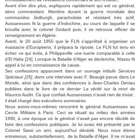
Avant d’en dire plus, expliquons rapidement qui est ce général,
alors commandant. Membre durant la guerre mondiale des
commandos Jedburgh, parachutiste et résistant très actif,
Aussaresses fit la guerre d’Indochine, au cours de laquelle il se
brouilla avec le colonel Godard puis, il se retrouva officier de
renseignement en Algérie.
Averti, le 20 août 1955 que le FLN s’apprêtait à organiser un
massacre d’Européens, il prépara la riposte. Le FLN fut tenu en
échec ce qui évita, à Philippeville une tuerie comparable à celle
d’El Halia
[24]
. Lorsque la Bataille d’Alger se déclencha, Massu fit
appel à lui en connaissance de cause.
Ses confessions apparurent dans un ouvrage intitulé
Services
Spéciaux
[25]
, dans une interview avec F. Beaugé parue dans
Le
Monde
, ainsi que dans des confidences à Jean-Charles Deniau
publiées dans le livre de ce dernier
La vérité sur la mort de
Maurice Audin
. Ce que confiait Aussaresses n’avait rien de trivial :
il était chargé des exécutions sommaires.
Nous avons-nous-mêmes rencontré le général Aussaresses au
Cercle Militaire à Paris. Ceci se situait au milieu des années
1990, à une époque où le général n’avait pas encore décidé de
faire des confessions publiques. Je lui avais été présenté par le
Colonel Sassi un ami, aujourd’hui décédé. Nous nous étions
entretenus, substantiellement, de la Bataille d’Alger. Il ne m’avait