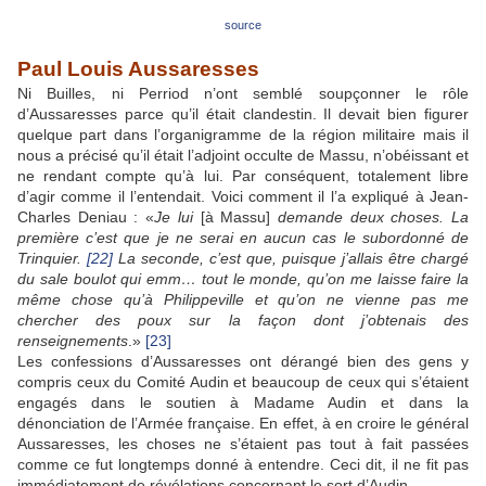
source
Paul Louis Aussaresses
Ni Builles, ni Perriod n’ont semblé soupçonner le rôle
d’Aussaresses parce qu’il était clandestin. Il devait bien figurer
quelque part dans l’organigramme de la région militaire mais il
nous a précisé qu’il était l’adjoint occulte de Massu, n’obéissant et
ne rendant compte qu’à lui. Par conséquent, totalement libre
d’agir comme il l’entendait. Voici comment il l’a expliqué à Jean-
Charles Deniau : «
Je lui
[à Massu]
demande deux choses. La
première c’est que je ne serai en aucun cas le subordonné de
Trinquier.
[22]
La seconde, c’est que, puisque j’allais être chargé
du sale boulot qui emm… tout le monde, qu’on me laisse faire la
même chose qu’à Philippeville et qu’on ne vienne pas me
chercher des poux sur la façon dont j’obtenais des
renseignements
.»
[23]
Les confessions d’Aussaresses ont dérangé bien des gens y
compris ceux du Comité Audin et beaucoup de ceux qui s’étaient
engagés dans le soutien à Madame Audin et dans la
dénonciation de l’Armée française. En effet, à en croire le général
Aussaresses, les choses ne s’étaient pas tout à fait passées
comme ce fut longtemps donné à entendre. Ceci dit, il ne fit pas
immédiatement de révélations concernant le sort d’Audin.