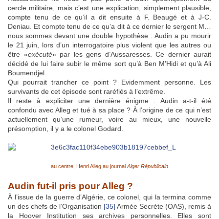
cercle militaire, mais c’est une explication, simplement plausible,
compte tenu de ce qu’il a dit ensuite à F. Beaugé et à J-C.
Deniau. Et compte tenu de ce qu’a dit à ce dernier le sergent M…
nous sommes devant une double hypothèse : Audin a pu mourir
le 21 juin, lors d’un interrogatoire plus violent que les autres ou
être «
exécuté
» par les gens d’Aussaresses. Ce dernier aurait
décidé de lui faire subir le même sort qu’à Ben M’Hidi et qu’à Ali
Boumendjel.
Qui pourrait trancher ce point ? Evidemment personne. Les
survivants de cet épisode sont raréfiés à l’extrême.
Il reste à expliciter une dernière énigme : Audin a-t-il été
confondu avec Alleg et tué à sa place ? À l’origine de ce qui n’est
actuellement qu’une rumeur, voire au mieux, une nouvelle
présomption, il y a le colonel Godard.
au centre, Henri Alleg au journal
Alger Républicain
Audin fut-il pris pour Alleg ?
À l’issue de la guerre d’Algérie, ce colonel, qui la termina comme
un des chefs de l’Organisation
[35]
Armée Secrète (OAS), remis à
la Hoover Institution ses archives personnelles. Elles sont