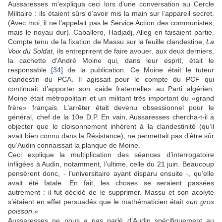
Aussaresses m’expliqua ceci lors d’une conversation au Cercle
Militaire : ils étaient sûrs d’avoir mis la main sur l’appareil secret.
(Avec moi, il ne l’appelait pas le Service Action des communistes,
mais le noyau dur). Caballero, Hadjadj, Alleg en faisaient partie.
Compte tenu de la fixation de Massu sur la feuille clandestine,
La
Voix du Soldat
, ils entreprirent de faire avouer, aux deux derniers,
la cachette d’André Moine qui, dans leur esprit, était le
responsable
[34]
de la publication. Ce Moine était le tuteur
clandestin du PCA. Il agissait pour le compte du PCF qui
continuait d’apporter son «aide fraternelle» au Parti algérien.
Moine était métropolitain et un militant très important du «grand
frère» français. L’arrêter était devenu obsessionnel pour le
général, chef de la 10e D.P. En vain, Aussaresses chercha-t-il à
objecter que le cloisonnement inhérent à la clandestinité (qu’il
avait bien connu dans la Résistance), ne permettait pas d’être sûr
qu’Audin connaissait la planque de Moine.
Ceci explique la multiplication des séances d’interrogatoire
infligées à Audin, notamment, l’ultime, celle du 21 juin. Beaucoup
pensèrent donc, - l’universitaire ayant disparu ensuite -, qu’elle
avait été fatale. En fait, les choses se seraient passées
autrement : il fut décidé de le supprimer. Massu et son acolyte
s’étaient en effet persuadés que le mathématicien était «
un gros
poisson
.»
Aussaresses ne nous a pas parlé d’Audin spécifiquement au