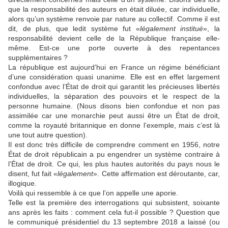
que la responsabilité des auteurs en était diluée, car individuelle,
alors qu’un système renvoie par nature au collectif. Comme il est
dit, de plus, que ledit système fut «
légalement institué
», la
responsabilité devient celle de la République française elle-
même. Est-ce une porte ouverte à des repentances
supplémentaires ?
La république est aujourd’hui en France un régime bénéficiant
d’une considération quasi unanime. Elle est en effet largement
confondue avec l’État de droit qui garantit les précieuses libertés
individuelles, la séparation des pouvoirs et le respect de la
personne humaine. (Nous disons bien confondue et non pas
assimilée car une monarchie peut aussi être un État de droit,
comme la royauté britannique en donne l’exemple, mais c’est là
une tout autre question).
Il est donc très difficile de comprendre comment en 1956, notre
État de droit républicain a pu engendrer un système contraire à
l’État de droit. Ce qui, les plus hautes autorités du pays nous le
disent, fut fait «
légalement
». Cette affirmation est déroutante, car,
illogique.
Voilà qui ressemble à ce que l’on appelle une aporie.
Telle est la première des interrogations qui subsistent, soixante
ans après les faits : comment cela fut-il possible ? Question que
le communiqué présidentiel du 13 septembre 2018 a laissé (ou