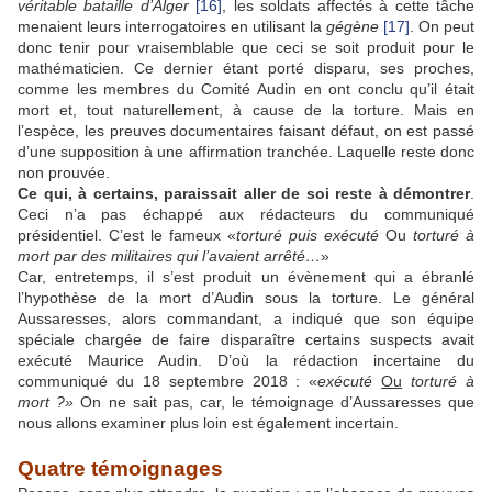
véritable bataille d’Alger
[16]
, les soldats affectés à cette tâche
menaient leurs interrogatoires en utilisant la
gégène
[17]
. On peut
donc tenir pour vraisemblable que ceci se soit produit pour le
mathématicien. Ce dernier étant porté disparu, ses proches,
comme les membres du Comité Audin en ont conclu qu’il était
mort et, tout naturellement, à cause de la torture. Mais en
l’espèce, les preuves documentaires faisant défaut, on est passé
d’une supposition à une affirmation tranchée. Laquelle reste donc
non prouvée.
Ce qui, à certains, paraissait aller de soi reste à démontrer
.
Ceci n’a pas échappé aux rédacteurs du communiqué
présidentiel. C’est le fameux «
torturé puis exécuté
Ou
torturé à
mort par des militaires qui l’avaient arrêté…
»
Car, entretemps, il s’est produit un évènement qui a ébranlé
l’hypothèse de la mort d’Audin sous la torture. Le général
Aussaresses, alors commandant, a indiqué que son équipe
spéciale chargée de faire disparaître certains suspects avait
exécuté Maurice Audin. D’où la rédaction incertaine du
communiqué du 18 septembre 2018 : «
exécuté
Ou
torturé à
mort ?»
On ne sait pas, car, le témoignage d’Aussaresses que
nous allons examiner plus loin est également incertain.
Quatre témoignages