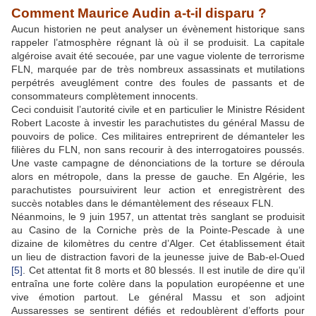
Comment Maurice Audin a-t-il disparu ?
Aucun historien ne peut analyser un évènement historique sans
rappeler l’atmosphère régnant là où il se produisit. La capitale
algéroise avait été secouée, par une vague violente de terrorisme
FLN, marquée par de très nombreux assassinats et mutilations
perpétrés aveuglément contre des foules de passants et de
consommateurs complètement innocents.
Ceci conduisit l’autorité civile et en particulier le Ministre Résident
Robert Lacoste à investir les parachutistes du général Massu de
pouvoirs de police. Ces militaires entreprirent de démanteler les
filières du FLN, non sans recourir à des interrogatoires poussés.
Une vaste campagne de dénonciations de la torture se déroula
alors en métropole, dans la presse de gauche. En Algérie, les
parachutistes poursuivirent leur action et enregistrèrent des
succès notables dans le démantèlement des réseaux FLN.
Néanmoins, le 9 juin 1957, un attentat très sanglant se produisit
au Casino de la Corniche près de la Pointe-Pescade à une
dizaine de kilomètres du centre d’Alger. Cet établissement était
un lieu de distraction favori de la jeunesse juive de Bab-el-Oued
[5]
. Cet attentat fit 8 morts et 80 blessés. Il est inutile de dire qu’il
entraîna une forte colère dans la population européenne et une
vive émotion partout. Le général Massu et son adjoint
Aussaresses se sentirent défiés et redoublèrent d’efforts pour