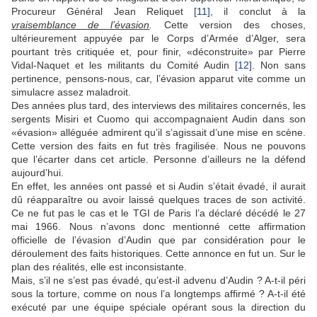
Procureur Général Jean Reliquet
[11]
, il conclut à la
vraisemblance de l’évasion
.
Cette version des choses,
ultérieurement appuyée par le Corps d’Armée d’Alger, sera
pourtant très critiquée et, pour finir, «déconstruite» par Pierre
Vidal-Naquet et les militants du Comité Audin
[12]
. Non sans
pertinence, pensons-nous, car, l’évasion apparut vite comme un
simulacre assez maladroit.
Des années plus tard, des interviews des militaires concernés, les
sergents Misiri et Cuomo qui accompagnaient Audin dans son
«évasion» alléguée admirent qu’il s’agissait d’une mise en scène.
Cette version des faits en fut très fragilisée. Nous ne pouvons
que l’écarter dans cet article. Personne d’ailleurs ne la défend
aujourd’hui.
En effet, les années ont passé et si Audin s’était évadé, il aurait
dû réapparaître ou avoir laissé quelques traces de son activité.
Ce ne fut pas le cas et le TGI de Paris l’a déclaré décédé le 27
mai 1966. Nous n’avons donc mentionné cette affirmation
officielle de l’évasion d’Audin que par considération pour le
déroulement des faits historiques. Cette annonce en fut un. Sur le
plan des réalités, elle est inconsistante.
Mais, s’il ne s’est pas évadé, qu’est-il advenu d’Audin ? A-t-il péri
sous la torture, comme on nous l’a longtemps affirmé ? A-t-il été
exécuté par une équipe spéciale opérant sous la direction du