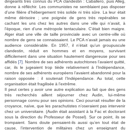
dirigeants très connus du PCA clandestin : Caballero, puis Alleg,
donne à réfléchir. Les communistes ne semblaient pas disposer
d’une filière d’hébergement très solide ni très sûre. La leur était
même dérisoire ; une poignée de gens très repérables se
cachant les uns chez les autres dans une ville qui n’avait, à
l’époque, rien d’une métropole tentaculaire. C’était bien maigre.
Alger était une ville de taille provinciale avec un centre-ville où
nombre de gens se connaissaient. Le PCA n’avait jamais eu une
audience considérable. En 1957, il n’était qu’un groupuscule
clandestin, réduit en hommes et en moyens, survivant
difficilement dans une situation hautement dangereuse pour ses
affidés
[7]
. Nombre de ses adhérents autochtones l’avaient quitté,
car, ils le jugeaient trop tiède relativement à l’Indépendance,
nombre de ses adhérents européens l’avaient abandonné pour la
raison opposée : il soutenait l’Indépendance. Au total, cette
organisation était fragilisée à l’extrême.
Il peut certes y avoir une autre explication au fait que des gens
très recherchés aillent séjourner chez Audin, lui-même
personnage connu pour ses opinions. Ceci pourrait résulter de la
croyance, naïve, que les parachutistes n’oseraient pas intervenir
chez un universitaire. (Audin était assistant à la Fac et doctorant
sous la direction du Professeur de Possel). Sur ce point, ils se
trompaient. Sans doute pensaient-ils aussi qu’en tout état de
cause, l’intervention de militaires chez un enseignant du