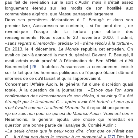
pas fait de révélation sur le sort d’Audin mais il s’était assez
longuement étendu sur les motifs de son hostilité aux
communistes algérois, que Massu partageait largement.
Dans ses premières déclarations à F. Beaugé et dans son
premier livre, Aussaresses se contenta, - si l’on peut dire -, de
revendiquer l’usage de la torture pour obtenir des
renseignements. Nous étions le 23 novembre 2000. Il admit,
«
sans regrets ni remords
» précisa- t-il «
s’être résolu à la torture
».
En 2013, le 4 décembre,
Le Monde
republia cet entretien. On
avait ce jour-là annoncé la mort du général. Devant F. Beaugé, il
avait admis avoir procédé à l’élimination de Ben M’Hidi et d’Ali
Boumendjel
[26]
. Toutefois Aussaresses a constamment insisté
sur le fait que les hommes politiques de l’époque étaient dûment
informés de ce qu’il faisait et qu’ils l’approuvaient.
Concernant l’Affaire Audin, le général fut d’une discrétion quasi
totale. À la question de la journaliste : «
Est-ce que l’on aura
confirmation des circonstances de son décès, à savoir qu’il a été
étranglé par le lieutenant C… après avoir été torturé et non qu’il
s’est évadé comme l’a affirmé l’Armée ?
» il répondit uniquement :
«
je ne sais rien pour ce qui est de Maurice Audin. Vraiment rien
.»
Néanmoins, le général ajouta une chose qui remettait en
question une bonne partie de l’analyse du Comité Audin :
«
La seule chose que je peux vous dire, c’est que ce n’était pas
C… Il n’était pas dans le secteur à ce moment-là
.»
[27]
Dès lors