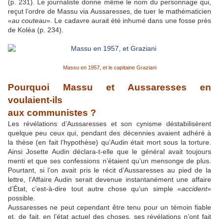
(p. 231). Le journaliste donne même le nom du personnage qui,
reçut l’ordre de Massu via Aussaresses, de tuer le mathématicien
«
au couteau
». Le cadavre aurait été inhumé dans une fosse près
de Koléa (p. 234).
Massu en 1957, et le capitaine Graziani
Pourquoi Massu et Aussaresses en
voulaient-ils
aux communistes ?
Les révélations d’Aussaresses et son cynisme déstabilisèrent
quelque peu ceux qui, pendant des décennies avaient adhéré à
la thèse (en fait l’hypothèse) qu’Audin était mort sous la torture.
Ainsi Josette Audin déclara-t-elle que le général avait toujours
menti et que ses confessions n’étaient qu’un mensonge de plus.
Pourtant, si l’on avait pris le récit d’Aussaresses au pied de la
lettre, l’Affaire Audin serait devenue instantanément une affaire
d’État, c’est-à-dire tout autre chose qu’un simple «
accident
»
possible.
Aussaresses ne peut cependant être tenu pour un témoin fiable
et, de fait, en l’état actuel des choses, ses révélations n’ont fait