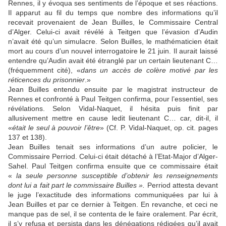
Rennes, il y évoqua ses sentiments de l’époque et ses réactions.
Il apparut au fil du temps que nombre des informations qu’il
recevait provenaient de Jean Builles, le Commissaire Central
d’Alger. Celui-ci avait révélé à Teitgen que l’évasion d’Audin
n’avait été qu’un simulacre. Selon Builles, le mathématicien était
mort au cours d’un nouvel interrogatoire le 21 juin. Il aurait laissé
entendre qu’Audin avait été étranglé par un certain lieutenant C…
(fréquemment cité), «
dans un accès de colère motivé par les
réticences du prisonnier
.»
Jean Builles entendu ensuite par le magistrat instructeur de
Rennes et confronté à Paul Teitgen confirma, pour l’essentiel, ses
révélations. Selon Vidal-Naquet, il hésita puis finit par
allusivement mettre en cause ledit lieutenant C… car, dit-il, il
«
était le seul à pouvoir l’être
» (Cf. P. Vidal-Naquet, op. cit. pages
137 et 138).
Jean Builles tenait ses informations d’un autre policier, le
Commissaire Perriod. Celui-ci était détaché à l’Etat-Major d’Alger-
Sahel. Paul Teitgen confirma ensuite que ce commissaire était
«
la seule personne susceptible d’obtenir les renseignements
dont lui a fait part le commissaire Builles ».
Perriod attesta devant
le juge l’exactitude des informations communiquées par lui à
Jean Builles et par ce dernier à Teitgen. En revanche, et ceci ne
manque pas de sel, il se contenta de le faire oralement. Par écrit,
il s’y refusa et persista dans les dénégations rédigées qu’il avait