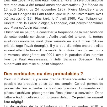
Dès l’été 1957, Madame Audin déclara : «
J’ai la certitude absolue
que mon mari a été torturé après son arrestation
» (
Le Monde
du
13 août 1957). Le 24 novembre 1957, Pierre Mendès-France
lança au Congrès du Parti radical que le jeune universitaire avait
été assassiné
[13]
. Plus tard, le 7 avril 1960, Paul Teitgen ex-
Directeur de la Police d’Alger, à l’époque, crut pouvoir confirmer
que Maurice Audin était mort.
L’historien ne peut que constater la fréquence de la manifestation
de cette double conviction : Audin avait été torturé, la torture
avait occasionné sa mort (Une variante en étant qu’un militaire
pris de rage l’avait étranglé). Il y a peu d’années encore ; elles
avaient atteint la force d’une vérité démontrée. Les choses, nous
le verrons, changèrent en 2001 avec la parution d’un premier
livre de Paul Aussaresses, intitulé
Services Spéciaux
. Mais
auparavant une mise au point s’impose.
Des certitudes ou des probabilités ?
Pour un historien, il y a une grande différence entre ce qui est
possible ou probable et ce qui est certain. Ce qui permet de
passer de l’un à l’autre ce sont les preuves documentaires :
pièces d’archives, photographies, films, pièces à conviction. Dans
l’affaire Audin, celles-ci font toujours défaut.
Ce point ne saurait
être négligé
.
La déclaration de la Présidence du 13 septembre 2018 le