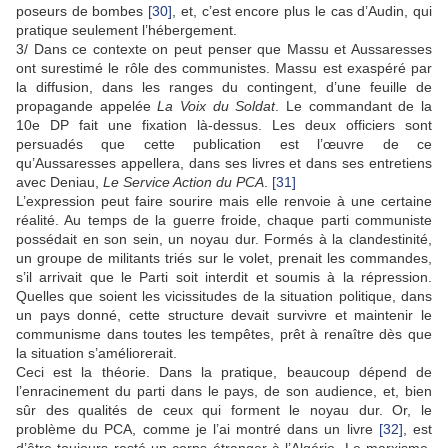
poseurs de bombes
[30]
, et, c’est encore plus le cas d’Audin, qui
pratique seulement l’hébergement.
3/ Dans ce contexte on peut penser que Massu et Aussaresses
ont surestimé le rôle des communistes. Massu est exaspéré par
la diffusion, dans les ranges du contingent, d’une feuille de
propagande appelée
La Voix du Soldat
. Le commandant de la
10e DP fait une fixation là-dessus. Les deux officiers sont
persuadés que cette publication est l’œuvre de ce
qu’Aussaresses appellera, dans ses livres et dans ses entretiens
avec Deniau,
Le Service Action du PCA
.
[31]
L’expression peut faire sourire mais elle renvoie à une certaine
réalité. Au temps de la guerre froide, chaque parti communiste
possédait en son sein, un noyau dur. Formés à la clandestinité,
un groupe de militants triés sur le volet, prenait les commandes,
s’il arrivait que le Parti soit interdit et soumis à la répression.
Quelles que soient les vicissitudes de la situation politique, dans
un pays donné, cette structure devait survivre et maintenir le
communisme dans toutes les tempêtes, prêt à renaître dès que
la situation s’améliorerait.
Ceci est la théorie. Dans la pratique, beaucoup dépend de
l’enracinement du parti dans le pays, de son audience, et, bien
sûr des qualités de ceux qui forment le noyau dur. Or, le
problème du PCA, comme je l’ai montré dans un livre
[32]
, est
d’être toujours resté un corps étranger à l’Algérie. Le marxisme,