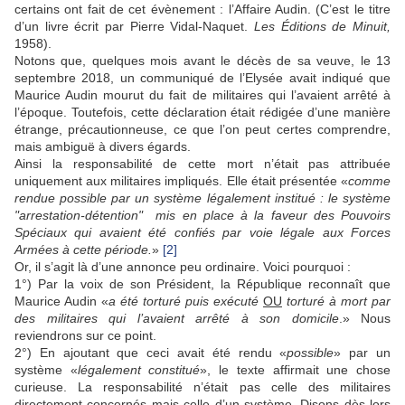
certains ont fait de cet évènement : l’Affaire Audin. (C’est le titre
d’un livre écrit par Pierre Vidal-Naquet.
Les Éditions de Minuit,
1958).
Notons que, quelques mois avant le décès de sa veuve, le 13
septembre 2018, un communiqué de l’Elysée avait indiqué que
Maurice Audin mourut du fait de militaires qui l’avaient arrêté à
l’époque. Toutefois, cette déclaration était rédigée d’une manière
étrange, précautionneuse, ce que l’on peut certes comprendre,
mais ambiguë à divers égards.
Ainsi la responsabilité de cette mort n’était pas attribuée
uniquement aux militaires impliqués. Elle était présentée «
comme
rendue possible par un système légalement institué : le système
"arrestation-détention" mis en place à la faveur des Pouvoirs
Spéciaux qui avaient été confiés par voie légale aux Forces
Armées à cette période.
»
[2]
Or, il s’agit là d’une annonce peu ordinaire. Voici pourquoi :
1°) Par la voix de son Président, la République reconnaît que
Maurice Audin «
a été torturé puis exécuté
OU
torturé à mort par
des militaires qui l’avaient arrêté à son domicile
.» Nous
reviendrons sur ce point.
2°) En ajoutant que ceci avait été rendu «
possible
» par un
système «
légalement constitué
», le texte affirmait une chose
curieuse. La responsabilité n’était pas celle des militaires
directement concernés mais celle d’un système. Disons dès lors