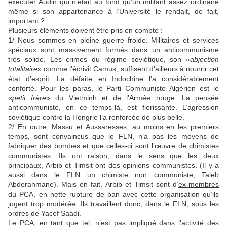
exécuter Audin qui n’était au fond qu’un militant assez ordinaire
même si son appartenance à l’Université le rendait, de fait,
important ?
Plusieurs éléments doivent être pris en compte :
1/ Nous sommes en pleine guerre froide. Militaires et services
spéciaux sont massivement formés dans un anticommunisme
très solide. Les crimes du régime soviétique, son «
abjection
totalitaire
» comme l’écrivit Camus, suffisent d’ailleurs à nourrir cet
état d’esprit. La défaite en Indochine l’a considérablement
conforté. Pour les paras, le Parti Communiste Algérien est le
«
petit frère
» du Vietminh et de l’Armée rouge. La pensée
anticommuniste, en ce temps-là, est florissante. L’agression
soviétique contre la Hongrie l’a renforcée de plus belle.
2/ En outre, Massu et Aussaresses, au moins en les premiers
temps, sont convaincus que le FLN, n’a pas les moyens de
fabriquer des bombes et que celles-ci sont l’œuvre de chimistes
communistes. Ils ont raison, dans le sens que les deux
principaux, Arbib et Timsit ont des opinions communistes. (Il y a
aussi dans le FLN un chimiste non communiste, Taleb
Abderahmane). Mais en fait, Arbib et Timsit sont d’
ex-membres
du PCA, en nette rupture de ban avec cette organisation qu’ils
jugent trop modérée. Ils travaillent donc, dans le FLN, sous les
ordres de Yacef Saadi.
Le PCA, en tant que tel, n’est pas impliqué dans l’activité des