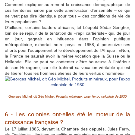
Comment expliquer autrement la croissance démographique de
ces territoires, sinon par cette amélioration d’ensemble – ce qui
ne veut pas dire identique pour tous – des conditions de vie de
leurs populations ?
D’ailleurs, certains leaders africains, tel Léopold Sédar Senghor,
loin de se réjouir de la tentation du «repli cartiériste» qui, de jour
en jour, gagnait en influence dans l’opinion publique
métropolitaine, exhortait notre pays, en 1958, à poursuivre ses
efforts pour l’équipement et le développement de l’Afrique : «Non,
la France ne saurait avoir la même vocation que la Suisse ou la
Hollande. Elle ne peut se contenter d’être heureuse à l’intérieur
de son Hexagone, car elle trahirait sa vocation véritable qui est
de libérer tous les hommes aliénés de leurs vertus d’hommes»
Georges Michel, dit Géo Michel,
Produits minéraux, pour l'expo coloniale de 1930
6 - Les colonies ont-elles été le moteur de la
croissance française ?
Le 17 juillet 1885, devant la Chambre des députés, Jules Ferry,
«le Tonkinois», légitime sa politique coloniale en assurant que «la