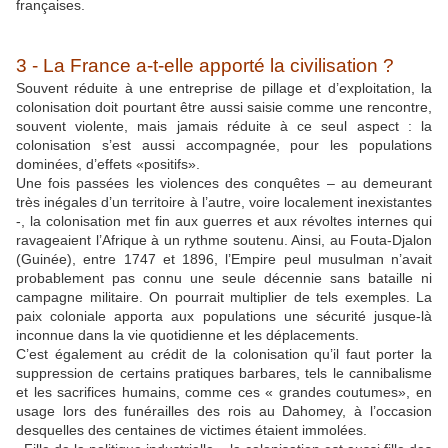
françaises.
3 - La France a-t-elle apporté la civilisation ?
Souvent réduite à une entreprise de pillage et d’exploitation, la
colonisation doit pourtant être aussi saisie comme une rencontre,
souvent violente, mais jamais réduite à ce seul aspect : la
colonisation s’est aussi accompagnée, pour les populations
dominées, d’effets «positifs».
Une fois passées les violences des conquêtes – au demeurant
très inégales d’un territoire à l’autre, voire localement inexistantes
-, la colonisation met fin aux guerres et aux révoltes internes qui
ravageaient l’Afrique à un rythme soutenu. Ainsi, au Fouta-Djalon
(Guinée), entre 1747 et 1896, l’Empire peul musulman n’avait
probablement pas connu une seule décennie sans bataille ni
campagne militaire. On pourrait multiplier de tels exemples. La
paix coloniale apporta aux populations une sécurité jusque-là
inconnue dans la vie quotidienne et les déplacements.
C’est également au crédit de la colonisation qu’il faut porter la
suppression de certains pratiques barbares, tels le cannibalisme
et les sacrifices humains, comme ces « grandes coutumes», en
usage lors des funérailles des rois au Dahomey, à l’occasion
desquelles des centaines de victimes étaient immolées.