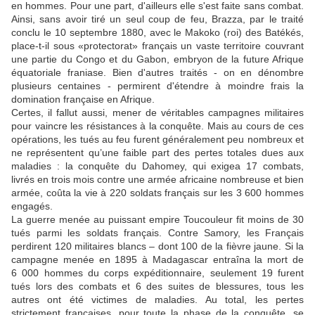
en hommes. Pour une part, d'ailleurs elle s'est faite sans combat.
Ainsi, sans avoir tiré un seul coup de feu, Brazza, par le traité
conclu le 10 septembre 1880, avec le Makoko (roi) des Batékés,
place-t-il sous «protectorat» français un vaste territoire couvrant
une partie du Congo et du Gabon, embryon de la future Afrique
équatoriale franiase. Bien d'autres traités - on en dénombre
plusieurs centaines - permirent d'étendre à moindre frais la
domination française en Afrique.
Certes, il fallut aussi, mener de véritables campagnes militaires
pour vaincre les résistances à la conquête. Mais au cours de ces
opérations, les tués au feu furent généralement peu nombreux et
ne représentent qu’une faible part des pertes totales dues aux
maladies : la conquête du Dahomey, qui exigea 17 combats,
livrés en trois mois contre une armée africaine nombreuse et bien
armée, coûta la vie à 220 soldats français sur les 3 600 hommes
engagés.
La guerre menée au puissant empire Toucouleur fit moins de 30
tués parmi les soldats français. Contre Samory, les Français
perdirent 120 militaires blancs – dont 100 de la fièvre jaune. Si la
campagne menée en 1895 à Madagascar entraîna la mort de
6 000 hommes du corps expéditionnaire, seulement 19 furent
tués lors des combats et 6 des suites de blessures, tous les
autres ont été victimes de maladies. Au total, les pertes
strictement françaises, pour toute la phase de la conquête, se