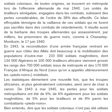
soldats coloniaux, de toutes origines, se trouvent en métropole
lors de l’offensive allemande de mai 1940. Les unités de
tirailleurs sénégalais, engagées dans les combats, subissent des
pertes considérables, de l’ordre de 38% des effectifs. Ce bilan
effroyable témoigne de la vaillance de ces soldats qui ne furent
pas sacrifiés dans des combats de retardements. Il résulte aussi
de la barbarie des troupes allemandes qui assassinèrent, par
milliers, les prisonniers de guerre noirs, comme à Chasselay-
Montluzin, le 17 juin 1940.
En 1943, la reconstitution d’une armée française rentrant en
guerre aux côtés des Alliés doit beaucoup à la mobilisation des
populations d’outre-mer : 233 000 soldats maghrébins, dont
134 000 Algériens et 100 000 tirailleurs africains viennent grossir
les rangs des 700 000 soldats issus de métropole et des 170 000
Français d’Afrique du Nord (ceux qu’on a appelés ultérieurement
les «pieds-noirs») mobilisés.
Les statistiques démentent une nouvelle fois, que les troupes
africaines, et plus généralement coloniales, aient servi de chair à
canon. De 1943 à mai 1945, les pertes pour les soldats
métropolitains ont été de 6%, de 6% également pour les soldats
maghrébins, de 5% pour les tirailleurs et de 8% parmi les
combattants «pieds-noirs».
Bien entendu, dire que les soldats coloniaux n’ont pas été utilisés