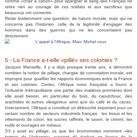
comme «chair à canon» pour épargner le sang des Français ne
retire rien au courage de ces soldats et aux sacrifices que
beaucoup ont consentis.
Reste évidemment une question, de nature morale, mais qui ne
concerne pas l’historien, celle de la légitimité d’engager des
hommes dans des guerres qui ne les concertaient pas
directement.
5 - La France a-t-elle «pillé» ses colonies ?
Jacques Marseille, il y a déjà presque trente ans, a démontré
combien la notion de pillage, chargée de connotation morale, est
impropre pour qualifier les rapports économiques entre la France
et ses colonies. Certes, l’Afrique noire française a fourni à
l’industrie métropolitaine une partie des matières premières dont
elle avait besoin, en particulier du bois, du caoutchouc, des
arachides et autres oléagineux ainsi que du café et du cacao.
Inversement, l’Afrique a constitué un débouché important pour un
certain nombre de secteurs industriels français : les tissus et les
vêtements de coton, les sucres raffinés, le savon, le ciment, les
outils et ouvrages en métaux.
S’il y avait eu pillage, ce que les économistes nomment «les
termes de l’échange» auraient dû évoluer en faveur de la