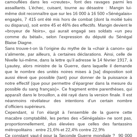
camouflées dans les «creutes», font des ravages parmi les
assaillants. L’échec, cuisant, tourne au désastre : Mangin lui-
même doit reconnaître que sur les 16 000 à 16 500 «Sénégalais»
engagés, 7 415 ont été mis hors de combat (dont la moitié tués
ou disparus), soit entre 45 et 46% des effectifs. Mangin devient le
«broyeur de Noirs», qui aurait engagé ses soldats «un peu
comme du bétail», selon l’expression du député du Sénégal
Blaise Diagne.
Sans trouve-t-on là l’origine du mythe de la «chair à canon» qui
s’alimente, par ailleurs, à certaines déclarations. Ainsi, celle de
Nivelle lui-même, dans la lettre qu’il adresse le 14 février 1917, à
Lyautey, alors ministre de la Guerre, dans laquelle il demande
que le nombre des unités noires mises à [sa] disposition soit
aussi élevé que possible (tant) pour donner de la puissance à
notre effectif (que pour permettre d’épargner dans la mesure du
possible du sang français)». Ce fragment entre parenthèses, qui
apparaît dans le brouillon, a été rayé dans la version finale. Il est
néanmoins révélateur des intentions d’un certain nombre
d’officiers supérieurs.
Cependant, si l’on élargit à l’ensemble de la guerre cette
macabre comptabilité, les pertes des «Sénégalais» ne sont pas,
proportionnellement, plus élevées que celles des fantassins
métropolitains : entre 21,6% et 22,4% contre 22,9%
Ce constant vaut-il pour la Seconde Guerre mondiale ? 90 000