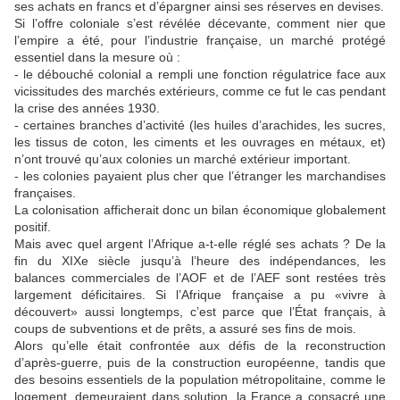
ses achats en francs et d’épargner ainsi ses réserves en devises.
Si l’offre coloniale s’est révélée décevante, comment nier que
l’empire a été, pour l’industrie française, un marché protégé
essentiel dans la mesure où :
- le débouché colonial a rempli une fonction régulatrice face aux
vicissitudes des marchés extérieurs, comme ce fut le cas pendant
la crise des années 1930.
- certaines branches d’activité (les huiles d’arachides, les sucres,
les tissus de coton, les ciments et les ouvrages en métaux, et)
n’ont trouvé qu’aux colonies un marché extérieur important.
- les colonies payaient plus cher que l’étranger les marchandises
françaises.
La colonisation afficherait donc un bilan économique globalement
positif.
Mais avec quel argent l’Afrique a-t-elle réglé ses achats ? De la
fin du XIXe siècle jusqu’à l’heure des indépendances, les
balances commerciales de l’AOF et de l’AEF sont restées très
largement déficitaires. Si l’Afrique française a pu «vivre à
découvert» aussi longtemps, c’est parce que l’État français, à
coups de subventions et de prêts, a assuré ses fins de mois.
Alors qu’elle était confrontée aux défis de la reconstruction
d’après-guerre, puis de la construction européenne, tandis que
des besoins essentiels de la population métropolitaine, comme le
logement, demeuraient dans solution, la France a consacré une