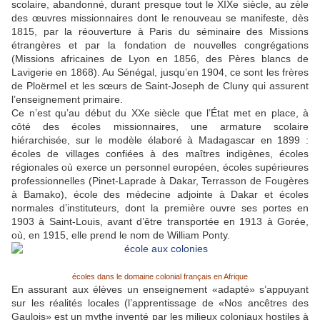
scolaire, abandonné, durant presque tout le XIXe siècle, au zèle
des œuvres missionnaires dont le renouveau se manifeste, dès
1815, par la réouverture à Paris du séminaire des Missions
étrangères et par la fondation de nouvelles congrégations
(Missions africaines de Lyon en 1856, des Pères blancs de
Lavigerie en 1868). Au Sénégal, jusqu’en 1904, ce sont les frères
de Ploërmel et les sœurs de Saint-Joseph de Cluny qui assurent
l’enseignement primaire.
Ce n’est qu’au début du XXe siècle que l’État met en place, à
côté des écoles missionnaires, une armature scolaire
hiérarchisée, sur le modèle élaboré à Madagascar en 1899 :
écoles de villages confiées à des maîtres indigènes, écoles
régionales où exerce un personnel européen, écoles supérieures
professionnelles (Pinet-Laprade à Dakar, Terrasson de Fougères
à Bamako), école des médecine adjointe à Dakar et écoles
normales d’instituteurs, dont la première ouvre ses portes en
1903 à Saint-Louis, avant d’être transportée en 1913 à Gorée,
où, en 1915, elle prend le nom de William Ponty.
écoles dans le domaine colonial français en Afrique
En assurant aux élèves un enseignement «adapté» s’appuyant
sur les réalités locales (l’apprentissage de «Nos ancêtres des
Gaulois» est un mythe inventé par les milieux coloniaux hostiles à