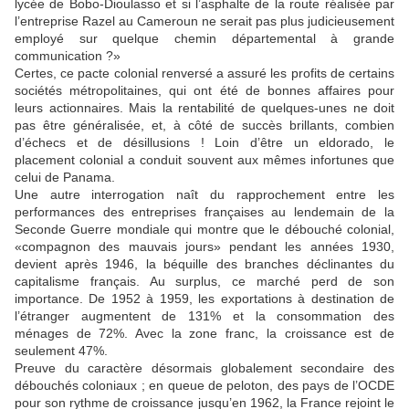
lycée de Bobo-Dioulasso et si l’asphalte de la route réalisée par
l’entreprise Razel au Cameroun ne serait pas plus judicieusement
employé sur quelque chemin départemental à grande
communication ?»
Certes, ce pacte colonial renversé a assuré les profits de certains
sociétés métropolitaines, qui ont été de bonnes affaires pour
leurs actionnaires. Mais la rentabilité de quelques-unes ne doit
pas être généralisée, et, à côté de succès brillants, combien
d’échecs et de désillusions ! Loin d’être un eldorado, le
placement colonial a conduit souvent aux mêmes infortunes que
celui de Panama.
Une autre interrogation naît du rapprochement entre les
performances des entreprises françaises au lendemain de la
Seconde Guerre mondiale qui montre que le débouché colonial,
«compagnon des mauvais jours» pendant les années 1930,
devient après 1946, la béquille des branches déclinantes du
capitalisme français. Au surplus, ce marché perd de son
importance. De 1952 à 1959, les exportations à destination de
l’étranger augmentent de 131% et la consommation des
ménages de 72%. Avec la zone franc, la croissance est de
seulement 47%.
Preuve du caractère désormais globalement secondaire des
débouchés coloniaux ; en queue de peloton, des pays de l’OCDE
pour son rythme de croissance jusqu’en 1962, la France rejoint le