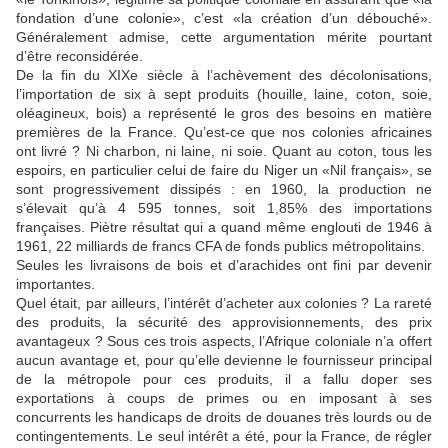
fondation d’une colonie», c’est «la création d’un débouché».
Généralement admise, cette argumentation mérite pourtant
d’être reconsidérée.
De la fin du XIXe siècle à l’achèvement des décolonisations,
l’importation de six à sept produits (houille, laine, coton, soie,
oléagineux, bois) a représenté le gros des besoins en matière
premières de la France. Qu’est-ce que nos colonies africaines
ont livré ? Ni charbon, ni laine, ni soie. Quant au coton, tous les
espoirs, en particulier celui de faire du Niger un «Nil français», se
sont progressivement dissipés : en 1960, la production ne
s’élevait qu’à 4 595 tonnes, soit 1,85% des importations
françaises. Piètre résultat qui a quand même englouti de 1946 à
1961, 22 milliards de francs CFA de fonds publics métropolitains.
Seules les livraisons de bois et d’arachides ont fini par devenir
importantes.
Quel était, par ailleurs, l’intérêt d’acheter aux colonies ? La rareté
des produits, la sécurité des approvisionnements, des prix
avantageux ? Sous ces trois aspects, l’Afrique coloniale n’a offert
aucun avantage et, pour qu’elle devienne le fournisseur principal
de la métropole pour ces produits, il a fallu doper ses
exportations à coups de primes ou en imposant à ses
concurrents les handicaps de droits de douanes très lourds ou de
contingentements. Le seul intérêt a été, pour la France, de régler