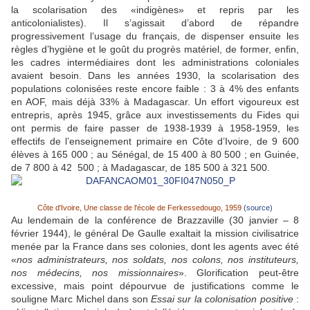
la scolarisation des «indigènes» et repris par les
anticolonialistes). Il s’agissait d’abord de répandre
progressivement l’usage du français, de dispenser ensuite les
règles d’hygiène et le goût du progrès matériel, de former, enfin,
les cadres intermédiaires dont les administrations coloniales
avaient besoin. Dans les années 1930, la scolarisation des
populations colonisées reste encore faible : 3 à 4% des enfants
en AOF, mais déjà 33% à Madagascar. Un effort vigoureux est
entrepris, après 1945, grâce aux investissements du Fides qui
ont permis de faire passer de 1938-1939 à 1958-1959, les
effectifs de l’enseignement primaire en Côte d’Ivoire, de 9 600
élèves à 165 000 ; au Sénégal, de 15 400 à 80 500 ; en Guinée,
de 7 800 à 42 500 ; à Madagascar, de 185 500 à 321 500.
Côte d'Ivoire, Une classe de l'école de Ferkessedougo, 1959
(source)
Au lendemain de la conférence de Brazzaville (30 janvier – 8
février 1944), le général De Gaulle exaltait la mission civilisatrice
menée par la France dans ses colonies, dont les agents avec été
«
nos administrateurs, nos soldats, nos colons, nos instituteurs,
nos médecins, nos missionnaires
». Glorification peut-être
excessive, mais point dépourvue de justifications comme le
souligne Marc Michel dans son
Essai sur la colonisation positive
: