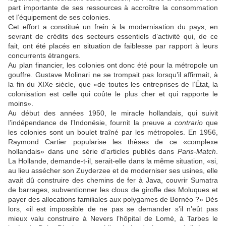
part importante de ses ressources à accroître la consommation
et l’équipement de ses colonies.
Cet effort a constitué un frein à la modernisation du pays, en
sevrant de crédits des secteurs essentiels d’activité qui, de ce
fait, ont été placés en situation de faiblesse par rapport à leurs
concurrents étrangers.
Au plan financier, les colonies ont donc été pour la métropole un
gouffre. Gustave Molinari ne se trompait pas lorsqu’il affirmait, à
la fin du XIXe siècle, que «de toutes les entreprises de l’État, la
colonisation est celle qui coûte le plus cher et qui rapporte le
moins».
Au début des années 1950, le miracle hollandais, qui suivit
l’indépendance de l’Indonésie, fournit la preuve
a contrario
que
les colonies sont un boulet traîné par les métropoles. En 1956,
Raymond Cartier popularise les thèses de ce «complexe
hollandais» dans une série d’articles publiés dans
Paris-Match
.
La Hollande, demande-t-il, serait-elle dans la même situation, «si,
au lieu assécher son Zuyderzee et de moderniser ses usines, elle
avait dû construire des chemins de fer à Java, couvrir Sumatra
de barrages, subventionner les clous de girofle des Moluques et
payer des allocations familiales aux polygames de Bornéo ?» Dès
lors, «il est impossible de ne pas se demander s’il n’eût pas
mieux valu construire à Nevers l’hôpital de Lomé, à Tarbes le