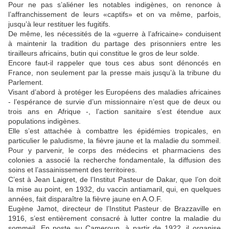
Pour ne pas s’aliéner les notables indigènes, on renonce à
l’affranchissement de leurs «captifs» et on va même, parfois,
jusqu’à leur restituer les fugitifs.
De même, les nécessités de la «guerre à l’africaine» conduisent
à maintenir la tradition du partage des prisonniers entre les
tirailleurs africains, butin qui constitue le gros de leur solde.
Encore faut-il rappeler que tous ces abus sont dénoncés en
France, non seulement par la presse mais jusqu’à la tribune du
Parlement.
Visant d’abord à protéger les Européens des maladies africaines
- l’espérance de survie d’un missionnaire n’est que de deux ou
trois ans en Afrique -, l’action sanitaire s’est étendue aux
populations indigènes.
Elle s’est attachée à combattre les épidémies tropicales, en
particulier le paludisme, la fièvre jaune et la maladie du sommeil.
Pour y parvenir, le corps des médecins et pharmaciens des
colonies a associé la recherche fondamentale, la diffusion des
soins et l’assainissement des territoires.
C’est à Jean Laigret, de l’Institut Pasteur de Dakar, que l’on doit
la mise au point, en 1932, du vaccin antiamaril, qui, en quelques
années, fait disparaître la fièvre jaune en A.O.F.
Eugène Jamot, directeur de l’Institut Pasteur de Brazzaville en
1916, s’est entièrement consacré à lutter contre la maladie du
sommeil. En poste au Cameroun, à partir de 1922, il organise