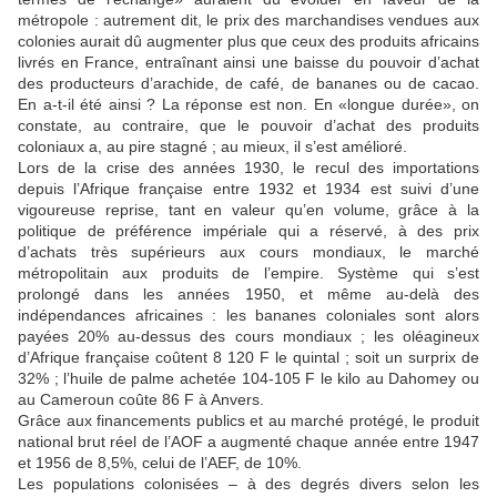
métropole : autrement dit, le prix des marchandises vendues aux
colonies aurait dû augmenter plus que ceux des produits africains
livrés en France, entraînant ainsi une baisse du pouvoir d’achat
des producteurs d’arachide, de café, de bananes ou de cacao.
En a-t-il été ainsi ? La réponse est non. En «longue durée», on
constate, au contraire, que le pouvoir d’achat des produits
coloniaux a, au pire stagné ; au mieux, il s’est amélioré.
Lors de la crise des années 1930, le recul des importations
depuis l’Afrique française entre 1932 et 1934 est suivi d’une
vigoureuse reprise, tant en valeur qu’en volume, grâce à la
politique de préférence impériale qui a réservé, à des prix
d’achats très supérieurs aux cours mondiaux, le marché
métropolitain aux produits de l’empire. Système qui s’est
prolongé dans les années 1950, et même au-delà des
indépendances africaines : les bananes coloniales sont alors
payées 20% au-dessus des cours mondiaux ; les oléagineux
d’Afrique française coûtent 8 120 F le quintal ; soit un surprix de
32% ; l’huile de palme achetée 104-105 F le kilo au Dahomey ou
au Cameroun coûte 86 F à Anvers.
Grâce aux financements publics et au marché protégé, le produit
national brut réel de l’AOF a augmenté chaque année entre 1947
et 1956 de 8,5%, celui de l’AEF, de 10%.
Les populations colonisées – à des degrés divers selon les