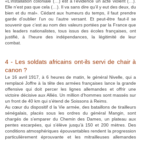
«L’installation coloniale (…) est à l’évidence un acte violent (…).
Elle n’est pas que cela (…). Il va sans dire qu’il y eut des deux, du
bien et du mal». Cédant aux humeurs du temps, il faut prendre
garde d’oublier l’un ou l’autre versant. Et peut-être faut-il se
souvenir que c’est au nom des valeurs portées par la France que
les leaders nationalistes, tous issus des écoles françaises, ont
justifié, à l’heure des indépendances, la légitimité de leur
combat.
4 - Les soldats africains ont-ils servi de chair à
canon ?
Le 16 avril 1917, à 6 heures de matin, le général Nivelle, qui a
remplacé Joffre à la tête des armées françaises lance la grande
offensive qui doit percer les lignes allemandes et offrir une
victoire décisive aux Alliés. Un million d’hommes sont massés sur
un front de 40 km qui s’étend de Soissons à Reims.
Au cœur du dispositif d la Vie armée, des bataillons de tirailleurs
sénégalais, placés sous les ordres du général Mangin, sont
chargés de s’emparer du Chemin des Dames, un plateau aux
pentes escarpées, qui s’élève jusqu’à 150 et 200 mètres. Des
conditions atmosphériques épouvantables rendent la progression
particulièrement éprouvante et les mitrailleuses allemandes