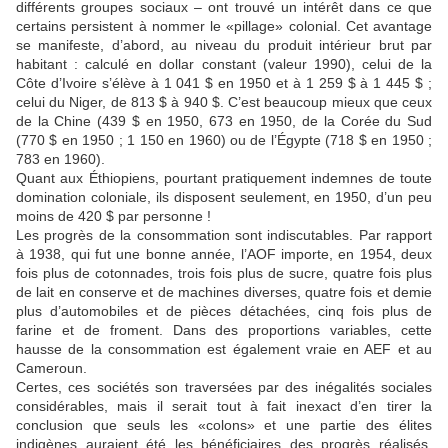
différents groupes sociaux – ont trouvé un intérêt dans ce que
certains persistent à nommer le «pillage» colonial. Cet avantage
se manifeste, d’abord, au niveau du produit intérieur brut par
habitant : calculé en dollar constant (valeur 1990), celui de la
Côte d’Ivoire s’élève à 1 041 $ en 1950 et à 1 259 $ à 1 445 $ ;
celui du Niger, de 813 $ à 940 $. C’est beaucoup mieux que ceux
de la Chine (439 $ en 1950, 673 en 1950, de la Corée du Sud
(770 $ en 1950 ; 1 150 en 1960) ou de l’Égypte (718 $ en 1950 ;
783 en 1960).
Quant aux Éthiopiens, pourtant pratiquement indemnes de toute
domination coloniale, ils disposent seulement, en 1950, d’un peu
moins de 420 $ par personne !
Les progrès de la consommation sont indiscutables. Par rapport
à 1938, qui fut une bonne année, l’AOF importe, en 1954, deux
fois plus de cotonnades, trois fois plus de sucre, quatre fois plus
de lait en conserve et de machines diverses, quatre fois et demie
plus d’automobiles et de pièces détachées, cinq fois plus de
farine et de froment. Dans des proportions variables, cette
hausse de la consommation est également vraie en AEF et au
Cameroun.
Certes, ces sociétés son traversées par des inégalités sociales
considérables, mais il serait tout à fait inexact d’en tirer la
conclusion que seuls les «colons» et une partie des élites
indigènes auraient été les bénéficiaires des progrès réalisés.