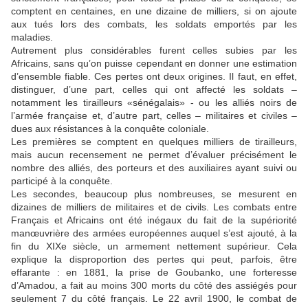
comptent en centaines, en une dizaine de milliers, si on ajoute
aux tués lors des combats, les soldats emportés par les
maladies.
Autrement plus considérables furent celles subies par les
Africains, sans qu’on puisse cependant en donner une estimation
d’ensemble fiable. Ces pertes ont deux origines. Il faut, en effet,
distinguer, d’une part, celles qui ont affecté les soldats –
notamment les tirailleurs «sénégalais» - ou les alliés noirs de
l’armée française et, d’autre part, celles – militaires et civiles –
dues aux résistances à la conquête coloniale.
Les premières se comptent en quelques milliers de tirailleurs,
mais aucun recensement ne permet d’évaluer précisément le
nombre des alliés, des porteurs et des auxiliaires ayant suivi ou
participé à la conquête.
Les secondes, beaucoup plus nombreuses, se mesurent en
dizaines de milliers de militaires et de civils. Les combats entre
Français et Africains ont été inégaux du fait de la supériorité
manœuvrière des armées européennes auquel s’est ajouté, à la
fin du XIXe siècle, un armement nettement supérieur. Cela
explique la disproportion des pertes qui peut, parfois, être
effarante : en 1881, la prise de Goubanko, une forteresse
d’Amadou, a fait au moins 300 morts du côté des assiégés pour
seulement 7 du côté français. Le 22 avril 1900, le combat de