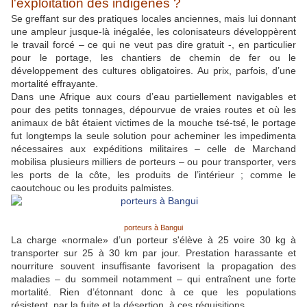
l'exploitation des indigènes ?
Se greffant sur des pratiques locales anciennes, mais lui donnant
une ampleur jusque-là inégalée, les colonisateurs développèrent
le travail forcé – ce qui ne veut pas dire gratuit -, en particulier
pour le portage, les chantiers de chemin de fer ou le
développement des cultures obligatoires. Au prix, parfois, d’une
mortalité effrayante.
Dans une Afrique aux cours d’eau partiellement navigables et
pour des petits tonnages, dépourvue de vraies routes et où les
animaux de bât étaient victimes de la mouche tsé-tsé, le portage
fut longtemps la seule solution pour acheminer les impedimenta
nécessaires aux expéditions militaires – celle de Marchand
mobilisa plusieurs milliers de porteurs – ou pour transporter, vers
les ports de la côte, les produits de l’intérieur ; comme le
caoutchouc ou les produits palmistes.
porteurs à Bangui
La charge «normale» d’un porteur s'élève à 25 voire 30 kg à
transporter sur 25 à 30 km par jour. Prestation harassante et
nourriture souvent insuffisante favorisent la propagation des
maladies – du sommeil notamment – qui entraînent une forte
mortalité. Rien d’étonnant donc à ce que les populations
résistent, par la fuite et la désertion, à ces réquisitions.