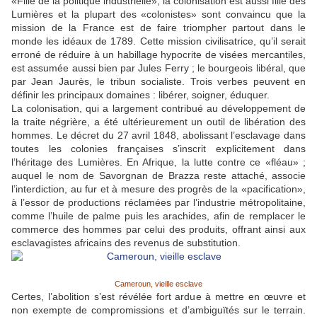
«Fille de la politique industrielle», la colonisation est aussi fille des
Lumières et la plupart des «colonistes» sont convaincu que la
mission de la France est de faire triompher partout dans le
monde les idéaux de 1789. Cette mission civilisatrice, qu’il serait
erroné de réduire à un habillage hypocrite de visées mercantiles,
est assumée aussi bien par Jules Ferry ; le bourgeois libéral, que
par Jean Jaurès, le tribun socialiste. Trois verbes peuvent en
définir les principaux domaines : libérer, soigner, éduquer.
La colonisation, qui a largement contribué au développement de
la traite négrière, a été ultérieurement un outil de libération des
hommes. Le décret du 27 avril 1848, abolissant l’esclavage dans
toutes les colonies françaises s’inscrit explicitement dans
l’héritage des Lumières. En Afrique, la lutte contre ce «fléau» ;
auquel le nom de Savorgnan de Brazza reste attaché, associe
l’interdiction, au fur et à mesure des progrès de la «pacification»,
à l’essor de productions réclamées par l’industrie métropolitaine,
comme l’huile de palme puis les arachides, afin de remplacer le
commerce des hommes par celui des produits, offrant ainsi aux
esclavagistes africains des revenus de substitution.
Cameroun, vieille esclave
Certes, l’abolition s’est révélée fort ardue à mettre en œuvre et
non exempte de compromissions et d’ambiguïtés sur le terrain.