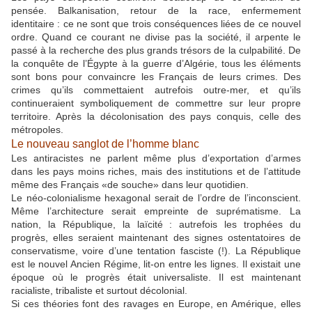
pensée. Balkanisation, retour de la race, enfermement
identitaire : ce ne sont que trois conséquences liées de ce nouvel
ordre. Quand ce courant ne divise pas la société, il arpente le
passé à la recherche des plus grands trésors de la culpabilité. De
la conquête de l’Égypte à la guerre d’Algérie, tous les éléments
sont bons pour convaincre les Français de leurs crimes. Des
crimes qu’ils commettaient autrefois outre-mer, et qu’ils
continueraient symboliquement de commettre sur leur propre
territoire. Après la décolonisation des pays conquis, celle des
métropoles.
Le nouveau sanglot de l’homme blanc
Les antiracistes ne parlent même plus d’exportation d’armes
dans les pays moins riches, mais des institutions et de l’attitude
même des Français «de souche» dans leur quotidien.
Le néo-colonialisme hexagonal serait de l’ordre de l’inconscient.
Même l’architecture serait empreinte de suprématisme. La
nation, la République, la laïcité : autrefois les trophées du
progrès, elles seraient maintenant des signes ostentatoires de
conservatisme, voire d’une tentation fasciste (!). La République
est le nouvel Ancien Régime, lit-on entre les lignes. Il existait une
époque où le progrès était universaliste. Il est maintenant
racialiste, tribaliste et surtout décolonial.
Si ces théories font des ravages en Europe, en Amérique, elles