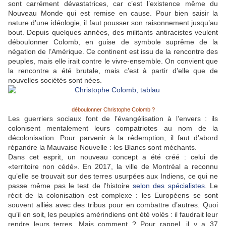
sont carrément dévastatrices, car c’est l’existence même du
Nouveau Monde qui est remise en cause. Pour bien saisir la
nature d’une idéologie, il faut pousser son raisonnement jusqu’au
bout. Depuis quelques années, des militants antiracistes veulent
déboulonner Colomb, en guise de symbole suprême de la
négation de l’Amérique. Ce continent est issu de la rencontre des
peuples, mais elle irait contre le vivre-ensemble. On convient que
la rencontre a été brutale, mais c’est à partir d’elle que de
nouvelles sociétés sont nées.
déboulonner Christophe Colomb ?
Les guerriers sociaux font de l’évangélisation à l’envers : ils
colonisent mentalement leurs compatriotes au nom de la
décolonisation. Pour parvenir à la rédemption, il faut d’abord
répandre la Mauvaise Nouvelle : les Blancs sont méchants.
Dans cet esprit, un nouveau concept a été créé : celui de
«territoire non cédé». En 2017, la ville de Montréal a reconnu
qu’elle se trouvait sur des terres usurpées aux Indiens, ce qui ne
passe même pas le test de l’histoire
selon des spécialistes
. Le
récit de la colonisation est complexe : les Européens se sont
souvent alliés avec des tribus pour en combattre d’autres. Quoi
qu’il en soit, les peuples amérindiens ont été volés : il faudrait leur
rendre leurs terres. Mais comment ? Pour rappel, il y a 37