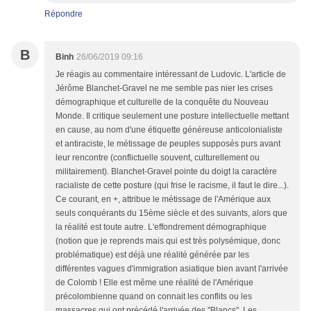
Répondre
B
Binh
26/06/2019 09:16
Je réagis au commentaire intéressant de Ludovic. L'article de
Jérôme Blanchet-Gravel ne me semble pas nier les crises
démographique et culturelle de la conquête du Nouveau
Monde. Il critique seulement une posture intellectuelle mettant
en cause, au nom d'une étiquette généreuse anticolonialiste
et antiraciste, le métissage de peuples supposés purs avant
leur rencontre (conflictuelle souvent, culturellement ou
militairement). Blanchet-Gravel pointe du doigt la caractère
racialiste de cette posture (qui frise le racisme, il faut le dire...).
Ce courant, en +, attribue le métissage de l'Amérique aux
seuls conquérants du 15ème siècle et des suivants, alors que
la réalité est toute autre. L'effondrement démographique
(notion que je reprends mais qui est très polysémique, donc
problématique) est déjà une réalité générée par les
différentes vagues d'immigration asiatique bien avant l'arrivée
de Colomb ! Elle est même une réalité de l'Amérique
précolombienne quand on connait les conflits ou les
massacres qui ont précédé l'arrivée des "Blancs". Les