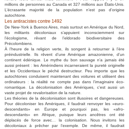
millions de personnes au Canada et 327 millions aux États-Unis.
L’écrasante majorité de la population n’est pas d’origine
autochtone.
Les antiracistes contre 1492
De New-York à Buenos Aires, mais surtout en Amérique du Nord,
les militants décoloniaux s’appuient inconsciemment sur
l’écologisme, rêvant de l’eldorado biodiversitaire des
Précolombiens.
À l’heure de la religion verte, ils songent à retourner à l’ère
préindustrielle. Ils rêvent d’une Amérique amazonienne, d’un
continent édénique. Le mythe du bon sauvage n’a jamais été
aussi présent : les Amérindiens incarneraient la pureté originelle
et les Occidentaux le péché destructeur. Peu importe que les
autochtones conduisent maintenant des voitures et utilisent des
ordinateurs : la réalité ne compte pas dans l’imaginaire éco-
romantique. La décolonisation des Amériques, c’est aussi un
vaste projet de revalorisation de la nature.
Les théories de la décolonisation sont illusoires et dangereuses.
Pour décoloniser les Amériques, il faudrait renvoyer les «euro-
descendants» en Europe et pourquoi pas, les «afro-
descendants» en Afrique, puisque leurs ancêtres ont été
déplacés de force avec… la colonisation. Nous invitons les
décoloniaux à prêcher par l’exemple. De même, il faudrait