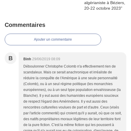
Commentaires
Ajouter un commentaire
B
Binh
29/06/2019 08:09
Déboulonner Christophe Colomb n'a effectivement rien de
scandaleux. Mais ce serait anachronique et irréaliste de
réduire la conquête de l'Amérique à une seule personnalité
(Colomb), ou à un seul régime politique (les monarchies
européennes), ou à un seul type population envahisseuse (la
Blanche). Il y eut aussi des humanistes européens soucieux
de respect l'égard des Amérindiens. Il y eut aussi des
rencontres culturelles voulues de part et d'autre. Ceux (visés
par l'article commenté) qui croient.qu'il y aurait, où que ce soit,
des natifs propriétaires moraux légitimes de leur territoire font
de la pure fiction. C'est la même fiction qui les poussent à
croire qu'il n'y aurait pas eu de colonisation, d'esclavage, de