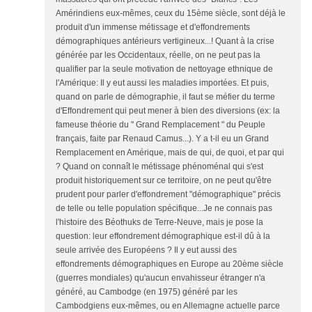
Amérindiens eux-mêmes, ceux du 15ème siècle, sont déjà le
produit d'un immense métissage et d'effondrements
démographiques antérieurs vertigineux...! Quant à la crise
générée par les Occidentaux, réelle, on ne peut pas la
qualifier par la seule motivation de nettoyage ethnique de
l'Amérique: Il y eut aussi les maladies importées. Et puis,
quand on parle de démographie, il faut se méfier du terme
d'Effondrement qui peut mener à bien des diversions (ex: la
fameuse théorie du " Grand Remplacement " du Peuple
français, faite par Renaud Camus...). Y a t-il eu un Grand
Remplacement en Amérique, mais de qui, de quoi, et par qui
? Quand on connaît le métissage phénoménal qui s'est
produit historiquement sur ce territoire, on ne peut qu'être
prudent pour parler d'effondrement "démographique" précis
de telle ou telle population spécifique...Je ne connais pas
l'histoire des Béothuks de Terre-Neuve, mais je pose la
question: leur effondrement démographique est-il dû à la
seule arrivée des Européens ? Il y eut aussi des
effondrements démographiques en Europe au 20ème siècle
(guerres mondiales) qu'aucun envahisseur étranger n'a
généré, au Cambodge (en 1975) généré par les
Cambodgiens eux-mêmes, ou en Allemagne actuelle parce