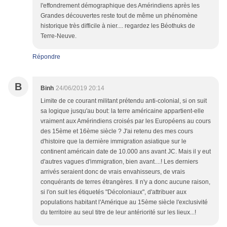
l'effondrement démographique des Amérindiens après les
Grandes découvertes reste tout de même un phénomène
historique très difficile à nier.... regardez les Béothuks de
Terre-Neuve.
Répondre
B
Binh
24/06/2019 20:14
Limite de ce courant militant prétendu anti-colonial, si on suit
sa logique jusqu'au bout: la terre américaine appartient-elle
vraiment aux Amérindiens croisés par les Européens au cours
des 15ème et 16ème siècle ? J'ai retenu des mes cours
d'histoire que la dernière immigration asiatique sur le
continent américain date de 10.000 ans avant JC. Mais il y eut
d'autres vagues d'immigration, bien avant....! Les derniers
arrivés seraient donc de vrais envahisseurs, de vrais
conquérants de terres étrangères. Il n'y a donc aucune raison,
si l'on suit les étiquetés "Décoloniaux", d'attribuer aux
populations habitant l'Amérique au 15ème siècle l'exclusivité
du territoire au seul titre de leur antériorité sur les lieux...!