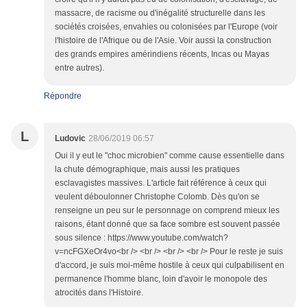
massacre, de racisme ou d'inégalité structurelle dans les
sociétés croisées, envahies ou colonisées par l'Europe (voir
l'histoire de l'Afrique ou de l'Asie. Voir aussi la construction
des grands empires amérindiens récents, Incas ou Mayas
entre autres).
Répondre
L
Ludovic
28/06/2019 06:57
Oui il y eut le "choc microbien" comme cause essentielle dans
la chute démographique, mais aussi les pratiques
esclavagistes massives. L'article fait référence à ceux qui
veulent déboulonner Christophe Colomb. Dès qu'on se
renseigne un peu sur le personnage on comprend mieux les
raisons, étant donné que sa face sombre est souvent passée
sous silence : https://www.youtube.com/watch?
v=ncFGXeOr4vo<br /> <br /> <br /> <br /> Pour le reste je suis
d'accord, je suis moi-même hostile à ceux qui culpabilisent en
permanence l'homme blanc, loin d'avoir le monopole des
atrocités dans l'Histoire.