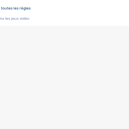
 toutes les règles
s les jeux vidéo
us choquant de Rockstar ? - Le scandale BULLY
e plus moche de Steam
du RÊVE tourne au CAUCHEMAR
pendant 8 heures
it… à tort
umiliés par un jeu vidéo
ire - Final Fantasy 8
ti un empire - Age of Empires
story DOFUS
tard, il crée l'un des pires jeux de tous les temps, MindsEye.