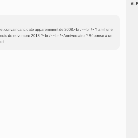
J
AL
ile et convaincant, date apparemment de 2008.<br /> <br /> Y a t-il une
e mois de novembre 2018 ?<br /> <br /> Anniversaire ? Réponse à un
rci.