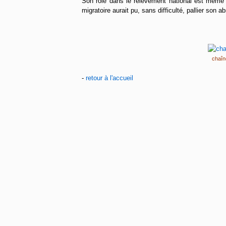
Son rôle dans le relèvement national est même m
migratoire aurait pu, sans difficulté, pallier son a
chaîn
-
retour à l'accueil