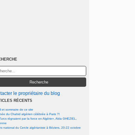
CHERCHE
acter le propriétaire du blog
TICLES RÉCENTS
l et sommaire de ce site
rnée du Chahid algérien célébrée à Paris ?!
urcs régnaient par la force en Algérie», Abla GHEZIEL,
ienne
s national du Cercle algérianiste à Béziers, 20-22 octobre