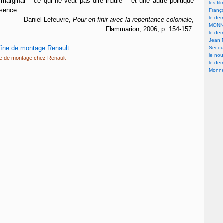
arginal – ce qui ne veut pas dire inutile – et une autre politique
les fi
bsence.
Franç
le der
Daniel Lefeuvre,
Pour en finir avec la repentance coloniale
,
MONN
Flammarion, 2006, p. 154-157.
le der
Jean 
Secour
le nou
e de montage chez Renault
le der
Monne