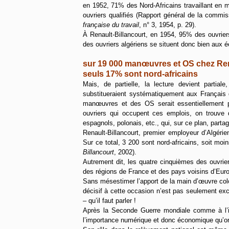
en 1952, 71% des Nord-Africains travaillant e
ouvriers qualifiés (Rapport général de la comm
française du travail
, n° 3, 1954, p. 29).
À Renault-Billancourt, en 1954, 95% des ouvrie
des ouvriers algériens se situent donc bien aux éc
sur 19 000 manœuvres et OS chez Ren
seuls 17% sont nord-africains
Mais, de partielle, la lecture devient partial
substitueraient systématiquement aux Français
manœuvres et des OS serait essentiellement peu
ouvriers qui occupent ces emplois, on trouve d’
espagnols, polonais, etc., qui, sur ce plan, parta
Renault-Billancourt, premier employeur d’Algé
Sur ce total, 3 200 sont nord-africains, soit moi
Billancourt
, 2002).
Autrement dit, les quatre cinquièmes des ouvrie
des régions de France et des pays voisins d’Eur
Sans mésestimer l’apport de la main d’œuvre coloni
décisif à cette occasion n’est pas seulement ex
– qu’il faut parler !
Après la Seconde Guerre mondiale comme à l’i
l’importance numérique et donc économique qu’on