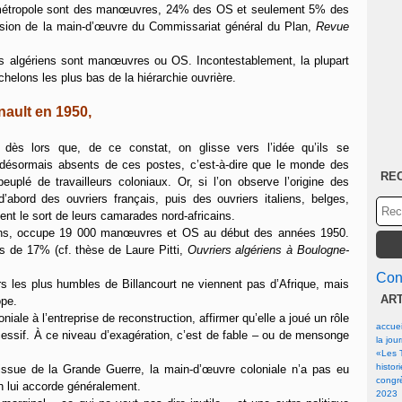
n métropole sont des manœuvres, 24% des OS et seulement 5% des
ission de la main-d’œuvre du Commissariat général du Plan,
Revue
rs algériens sont manœuvres ou OS. Incontestablement, la plupart
helons les plus bas de la hiérarchie ouvrière.
ault en 1950,
e, dès lors que, de ce constat, on glisse vers l’idée qu’ils se
 désormais absents de ces postes, c’est-à-dire que le monde des
RE
plé de travailleurs coloniaux. Or, si l’on observe l’origine des
abord des ouvriers français, puis des ouvriers italiens, belges,
gent le sort de leurs camarades nord-africains.
riens, occupe 19 000 manœuvres et OS au début des années 1950.
ns de 17% (cf. thèse de Laure Pitti,
Ouvriers algériens à Boulogne-
Cont
rs les plus humbles de Billancourt ne viennent pas d’Afrique, mais
AR
ope.
ale à l’entreprise de reconstruction, affirmer qu’elle a joué un rôle
accuei
cessif. À ce niveau d’exagération, c’est de fable – ou de mensonge
la jou
«Les T
histor
ssue de la Grande Guerre, la main-d’œuvre coloniale n’a pas eu
congrè
 lui accorde généralement.
2023