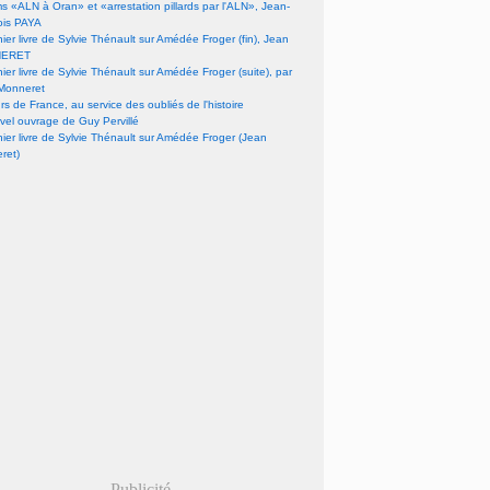
lms «ALN à Oran» et «arrestation pillards par l'ALN», Jean-
ois PAYA
nier livre de Sylvie Thénault sur Amédée Froger (fin), Jean
ERET
nier livre de Sylvie Thénault sur Amédée Froger (suite), par
Monneret
s de France, au service des oubliés de l'histoire
vel ouvrage de Guy Pervillé
nier livre de Sylvie Thénault sur Amédée Froger (Jean
ret)
Publicité