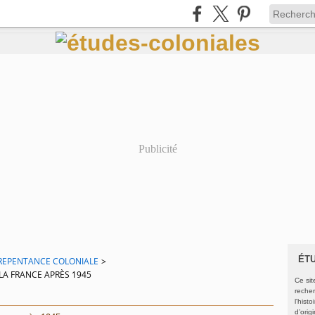
Publicité
ÉT
A REPENTANCE COLONIALE
>
 LA FRANCE APRÈS 1945
Ce sit
recher
l'hist
d’orig