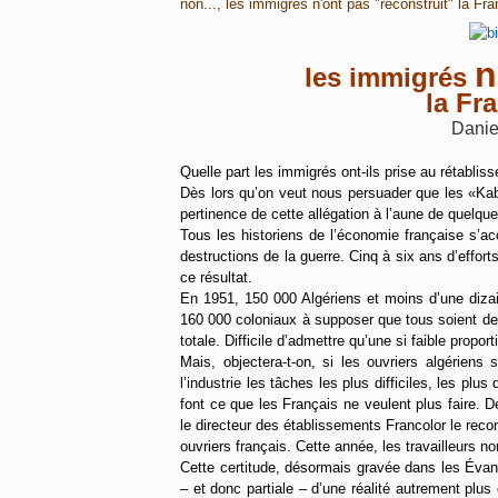
non..., les immigrés n'ont pas "reconstruit" la F
n
les immigrés
la Fr
Dani
Quelle part les immigrés ont-ils prise au rétabli
Dès lors qu’on veut nous persuader que les «Kaby
pertinence de cette allégation à l’aune de quelqu
Tous les historiens de l’économie française s’a
destructions de la guerre. Cinq à six ans d’effor
ce résultat.
En 1951, 150 000 Algériens et moins d’une dizai
160 000 coloniaux à supposer que tous soient de
totale. Difficile d’admettre qu’une si faible proport
Mais, objectera-t-on, si les ouvriers algérien
l’industrie les tâches les plus difficiles, les pl
font ce que les Français ne veulent plus faire. 
le directeur des établissements Francolor le rec
ouvriers français. Cette année, les travailleurs n
Cette certitude, désormais gravée dans les Évang
– et donc partiale – d’une réalité autrement plus