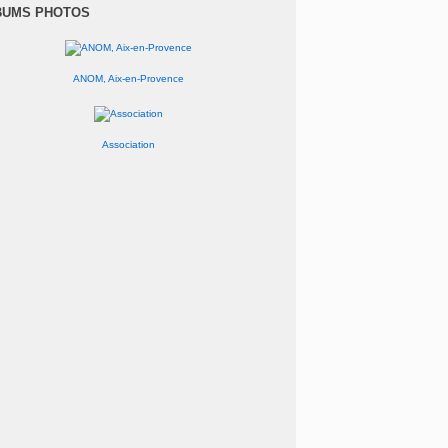
anvier
(1)
BUMS PHOTOS
ANOM, Aix-en-Provence
Association