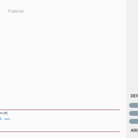
Publicité
DE
en [
#
]
45
,
non
AR