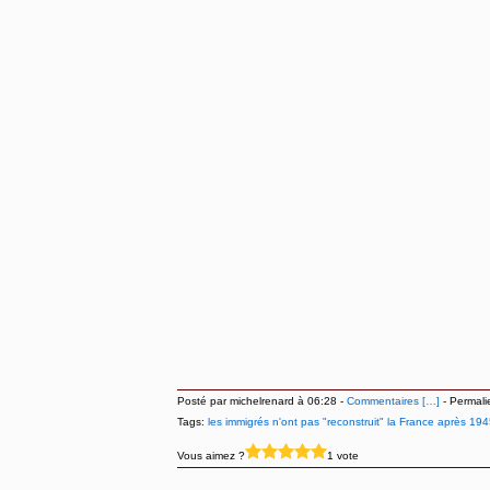
Posté par michelrenard à 06:28 -
Commentaires [
…
]
- Permali
Tags:
les immigrés n'ont pas "reconstruit" la France après 19
Vous aimez ?
1 vote