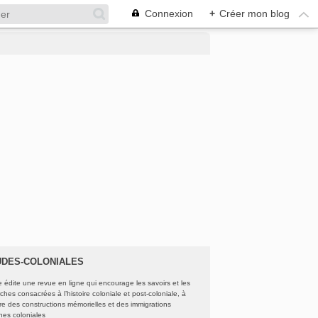
Connexion
+
Créer mon blog
UDES-COLONIALES
e édite une revue en ligne qui encourage les savoirs et les
ches consacrées à l’histoire coloniale et post-coloniale, à
oire des constructions mémorielles et des immigrations
ines coloniales