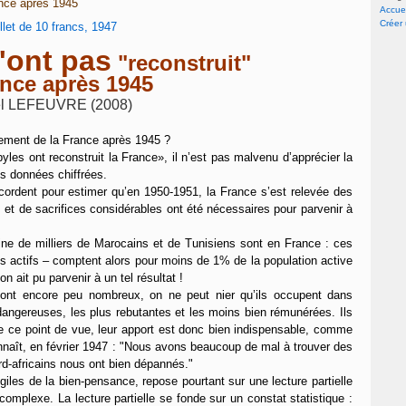
rance après 1945
Accuei
Créer
'ont pas
"reconstruit"
ance après 1945
el LEFEUVRE (2008)
ssement de la France après 1945 ?
les ont reconstruit la France», il n’est pas malvenu d’apprécier la
es données chiffrées.
ccordent pour estimer qu’en 1950-1951, la France s’est relevée des
ts et de sacrifices considérables ont été nécessaires pour parvenir à
ne de milliers de Marocains et de Tunisiens sont en France : ces
s actifs – comptent alors pour moins de 1% de la population active
ion ait pu parvenir à un tel résultat !
s sont encore peu nombreux, on ne peut nier qu’ils occupent dans
us dangereuses, les plus rebutantes et les moins bien rémunérées. Ils
De ce point de vue, leur apport est donc bien indispensable, comme
onnaît, en février 1947 : "Nous avons beaucoup de mal à trouver des
ord-africains nous ont bien dépannés."
iles de la bien-pensance, repose pourtant sur une lecture partielle
 complexe. La lecture partielle se fonde sur un constat statistique :