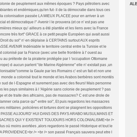
J
onie de peuplement aux mêmes époques ? Pays pétroliers avec
AL
biantes et endémiques,qu'en fut- il de la démocratie dans tous ces
 la colonisation passée LA MIEUX PLACEE pour en arriver à un
l et démocratique l"·Avenir l le prouvera (et ce n' est pas une
umières mieux qu'·ailleurs a été plantée et les liens avec la France
t encore très fort" GRACE à ce petit peuple Européen qui avait aussi
 Droit du sol" n'·en déplaise à CERTAINS surtout AUX esprits
SE AVENIR Indéniable le territoire central entre la Tunisie et le
ut colonisé par la France (avec une belle frontière à l' ouest au
u au prétexte de la piraterie protégée par l·'occupation Ottomane
urope) d·aucun parlent "de Marine Algérienne" elle n'·existait pas ,un
lonisable"comme la Gaule par les Romains c'·est un fait et non une
 le monde a colonisé tout le monde et les Arabos berbères sont montés
 le sud de l·Espagne et surement pas avec des fleurs! Mais personne
s les pays similaires à l 'Algérie sans colonie de peuplement ? pas
ge et de traite des africains, pas de massacres? C est une drole de
ndamner cela parce qu'"·entre soi", Et puis regardons les massacres
s militaires ,policières et tortures dont se plaignent les oppositions
UI SE PASSE AUJOURD' HUI DANS DES PAYS ARABO MUSULMANS ET
ASSACRES QUI Y EXISTENT TOUJOURS HORS COLONIALISME<br />
plus où moins avortées ,alors regardons le passé Historique et tout le
 PROVIDENCE<br /> <br /> son passé Français sauvera peut etre l