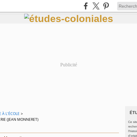
Publicité
ÉT
E À L'ÉCOLE
>
RIE (JEAN MONNERET)
Ce sit
recher
l'hist
d’orig