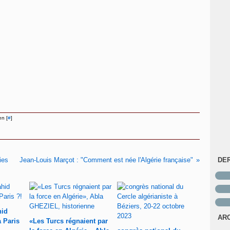
en [
#
]
ies
Jean-Louis Marçot : "Comment est née l'Algérie française"
DE
hid
AR
à Paris
«Les Turcs régnaient par