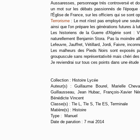
Aussaresses, personnage trés controversé et don
un mot sur les débats passionnés de l'époque 
l'Église de France, sur les officiers qui se sont op
Terrorisme
: Le mot n'est pas employé une seule 
ainsi que l'on prépare les générations futures à lu
Les historiens de la Guerre d'Algérie sont :
naturellement Benjamin Stora. Pas la moindre allu
Lefeuvre, Jauffret, Vétillard, Jordi, Faivre, inconn
Les malheurs des Pieds Noirs sont exposés p
groupuscule sans représentativité mais chéri des
Je reviendrai sur tous ces points dans une étude 
Collection :
Histoire Lycée
Auteur(s) :
Guillaume Bourel, Marielle Chev
Guillausseau, Jean Hubac, François-Xavier Né
Bénédicte Vincent
Classe(s) :
Tle L, Tle S, Tle ES, Terminale
Matière(s) :
Histoire
Type :
Manuel
Date de parution :
7 mai 2014