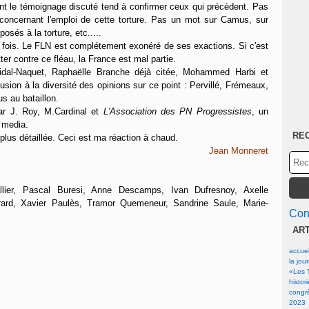
t le témoignage discuté tend à confirmer ceux qui précèdent. Pas
concernant l'emploi de cette torture. Pas un mot sur Camus, sur
posés à la torture, etc.....
fois. Le FLN est complétement exonéré de ses exactions. Si c'est
tter contre ce fléau, la France est mal partie.
 Vidal-Naquet, Raphaëlle Branche déjà citée, Mohammed Harbi et
sion à la diversité des opinions sur ce point : Pervillé, Frémeaux,
us au bataillon.
ar J. Roy, M.Cardinal et
L'Association des PN Progressistes
, un
 media.
RE
plus détaillée. Ceci est ma réaction à chaud.
Jean Monneret
allier, Pascal Buresi, Anne Descamps, Ivan Dufresnoy, Axelle
rard, Xavier Paulès, Tramor Quemeneur, Sandrine Saule, Marie-
Cont
AR
accuei
la jou
«Les T
histor
congrè
2023