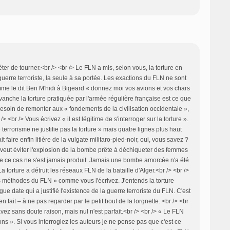
ter de tourner.<br /> <br /> Le FLN a mis, selon vous, la torture en
erre terroriste, la seule à sa portée. Les exactions du FLN ne sont
me le dit Ben M'hidi à Bigeard « donnez moi vos avions et vos chars
vanche la torture pratiquée par l'armée régulière française est ce que
esoin de remonter aux « fondements de la civilisation occidentale »,
r /> <br /> Vous écrivez « il est légitime de s'interroger sur la torture ».
e terrorisme ne justifie pas la torture » mais quatre lignes plus haut
ait faire enfin litière de la vulgate militaro-pied-noir, oui, vous savez ?
 veut éviter l'explosion de la bombe prête à déchiqueter des femmes
ue ce cas ne s'est jamais produit. Jamais une bombe amorcée n'a été
 torture a détruit les réseaux FLN de la bataille d'Alger.<br /> <br />
 les méthodes du FLN » comme vous l'écrivez. J'entends la torture
gue date qui a justifié l'existence de la guerre terroriste du FLN. C'est
 fait – à ne pas regarder par le petit bout de la lorgnette. <br /> <br
vez sans doute raison, mais nul n'est parfait.<br /> <br /> « Le FLN
s ». Si vous interrogiez les auteurs je ne pense pas que c'est ce