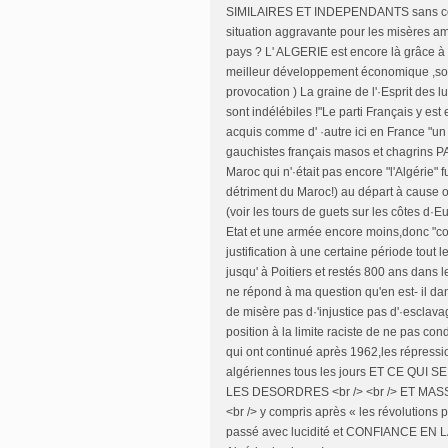
SIMILAIRES ET INDEPENDANTS sans col
situation aggravante pour les misères am
pays ? L' ALGERIE est encore là grâce à
meilleur développement économique ,socia
provocation ) La graine de l'·Esprit des l
sont indélébiles !"Le parti Français y es
acquis comme d' ·autre ici en France "un
gauchistes français masos et chagrins PAS
Maroc qui n'·était pas encore "l'Algérie" f
détriment du Maroc!) au départ à cause o
(voir les tours de guets sur les côtes d·E
Etat et une armée encore moins,donc "co
justification à une certaine période tout
jusqu' à Poitiers et restés 800 ans dans
ne répond à ma question qu'en est- il dan
de misère pas d·'injustice pas d'·esclava
position à la limite raciste de ne pas co
qui ont continué après 1962,les répression
algériennes tous les jours ET CE Q
LES DESORDRES <br /> <br /> ET M
<br /> y compris après « les révolutions 
passé avec lucidité et CONFIANCE EN LA