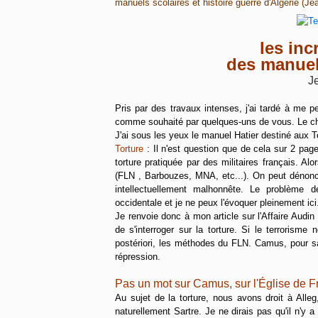
manuels scolaires et histoire guerre d'Algérie (J
les inc
des manuels
J
Pris par des travaux intenses, j'ai tardé à me p
comme souhaité par quelques-uns de vous. Le cho
J'ai sous les yeux le manuel Hatier destiné aux T
Torture
: Il n'est question que de cela sur 2 page
torture pratiquée par des militaires français. Al
(FLN , Barbouzes, MNA, etc...). On peut dénoncer 
intellectuellement malhonnête. Le problème 
occidentale et je ne peux l'évoquer pleinement ici
Je renvoie donc à mon article sur l'Affaire Audin 
de s'interroger sur la torture. Si le terrorisme n
postériori, les méthodes du FLN. Camus, pour sa 
répression.
Pas un mot sur Camus, sur l'Église de Fra
Au sujet de la torture, nous avons droit à Alleg
naturellement Sartre. Je ne dirais pas qu'il n'y 