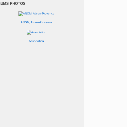
anvier
(1)
BUMS PHOTOS
ANOM, Aix-en-Provence
Association