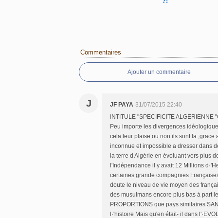
?!
Commentaires
Ajouter un commentaire
J
JF PAYA
31/07/2015 22:40
INTITULE "SPECIFICITE ALGERIENNE "O
Peu importe les divergences idéologique
cela leur plaise ou non ils sont la ;gra
inconnue et impossible a dresser dans d
la terre d Algérie en évoluant vers plus 
l'Indépendance il y avait 12 Millions d·
certaines grande compagnies Françaises 
doute le niveau de vie moyen des français 
des musulmans encore plus bas à part 
PROPORTIONS que pays similaires SANS 
l·'histoire Mais qu'en était- il dans