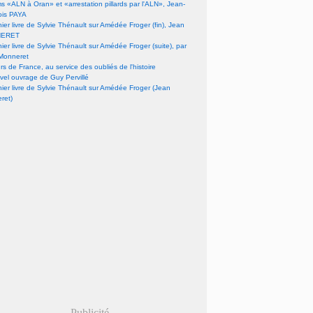
lms «ALN à Oran» et «arrestation pillards par l'ALN», Jean-
ois PAYA
nier livre de Sylvie Thénault sur Amédée Froger (fin), Jean
ERET
nier livre de Sylvie Thénault sur Amédée Froger (suite), par
Monneret
s de France, au service des oubliés de l'histoire
vel ouvrage de Guy Pervillé
nier livre de Sylvie Thénault sur Amédée Froger (Jean
ret)
Publicité