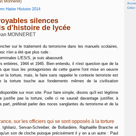
ean Monneret)
Accuei
Créer
royables silences
 d'histoire de lycée
ean MONNERET
encher sur le traitement du terrorisme dans les manuels scolaires,
c n'en a été que plus rude :
erminales L/ES/S, je suis abasourdi.
s entières, 1944 et 1945. Bien entendu, il n'est question que de la
ors que tous les protagonistes de cette guerre l'ont mise en oeuvre
la torture, mais, le faire sans rappeler le contexte terroriste est
de la torture touche aux fondements mêmes de la civilisation
.
disponible sur mon site. Pour faire simple, disons qu'il est légitime
e justifie pas la torture, celle ci ne saurait davantage justifier, à
part, préférait parler des noces sanglantes du terrorisme et de la
nce, sur les officiers qui se sont opposés à la torture
, Ighilariz, Servan-Schreiber, de Bollardière, Raphaëlle Branche et
a qu'un son de cloche puisque précisément il y en a un autre : Paul