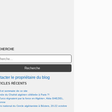
CHERCHE
acter le propriétaire du blog
TICLES RÉCENTS
l et sommaire de ce site
rnée du Chahid algérien célébrée à Paris ?!
urcs régnaient par la force en Algérie», Abla GHEZIEL,
ienne
s national du Cercle algérianiste à Béziers, 20-22 octobre