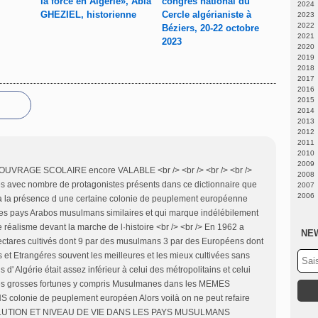
la force en Algérie», Abla
congrès national du
2024
GHEZIEL, historienne
Cercle algérianiste à
2023
Fé
2022
N
Béziers, 20-22 octobre
2021
A
Ju
2023
2020
Fé
Fé
D
2019
J
N
D
2018
J
N
D
2017
M
O
O
D
2016
Av
S
S
N
D
2015
M
A
A
O
O
D
2014
Fé
Ju
Ju
S
S
O
A
2013
J
J
J
A
A
S
Ju
D
2012
M
M
Ju
Ju
A
M
N
D
2011
Av
Av
J
J
Fé
O
N
D
2010
M
M
M
M
J
A
A
N
D
2009
J
J
M
Ju
Ju
O
N
D
UVRAGE SCOLAIRE encore VALABLE <br /> <br /> <br /> <br />
2008
Fé
Av
J
S
O
N
N
s avec nombre de protagonistes présents dans ce dictionnaire que
2007
J
Fé
Av
A
S
O
O
D
2006
J
M
Ju
A
S
S
N
D
ce a la présence d une certaine colonie de peuplement européenne
Fé
J
Ju
A
Ju
O
N
D
es pays Arabos musulmans similaires et qui marque indélébilement
J
M
J
J
M
S
O
N
de réalisme devant la marche de l·histoire <br /> <br /> En 1962 a
Av
M
M
Av
A
S
O
NE
M
Av
Av
M
Ju
A
S
'Hectares cultivés dont 9 par des musulmans 3 par des Européens dont
Fé
M
Fé
J
Ju
A
et Etrangéres souvent les meilleures et les mieux cultivées sans
J
Fé
J
M
J
Ju
d' Algérie était assez inférieur à celui des métropolitains et celui
J
Av
M
J
M
Av
M
les grosses fortunes y compris Musulmanes dans les MEMES
Fé
M
Av
colonie de peuplement européen Alors voilà on ne peut refaire
J
Fé
M
 l'·EVOLUTION ET NIVEAU DE VIE DANS LES PAYS MUSULMANS
J
Fé