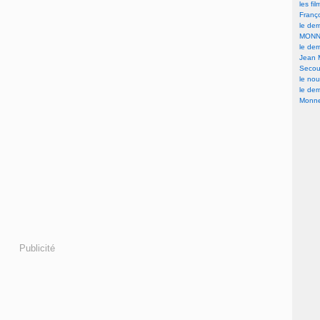
les fi
Franç
le der
MONN
le der
Jean 
Secour
le nou
le der
Monne
Publicité