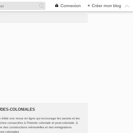
Connexion
+
Créer mon blog
UDES-COLONIALES
e édite une revue en ligne qui encourage les savoirs et les
ches consacrées à l’histoire coloniale et post-coloniale, à
oire des constructions mémorielles et des immigrations
ines coloniales