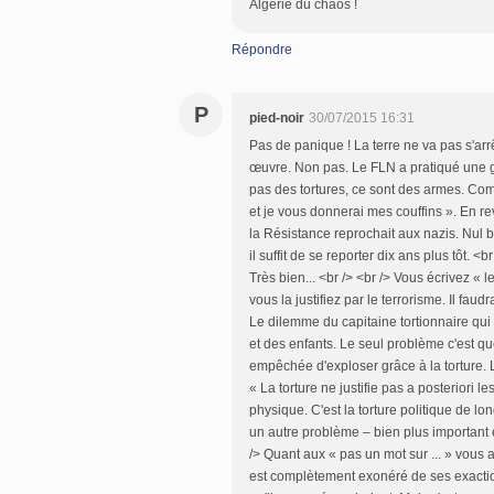
Algérie du chaos !
Répondre
P
pied-noir
30/07/2015 16:31
Pas de panique ! La terre ne va pas s'arrê
œuvre. Non pas. Le FLN a pratiqué une gu
pas des tortures, ce sont des armes. Com
et je vous donnerai mes couffins ». En re
la Résistance reprochait aux nazis. Nul b
il suffit de se reporter dix ans plus tôt. <b
Très bien... <br /> <br /> Vous écrivez « l
vous la justifiez par le terrorisme. Il faudr
Le dilemme du capitaine tortionnaire qui
et des enfants. Le seul problème c'est q
empêchée d'exploser grâce à la torture. La
« La torture ne justifie pas a posteriori
physique. C'est la torture politique de lon
un autre problème – bien plus important en
/> Quant aux « pas un mot sur ... » vous a
est complètement exonéré de ses exaction