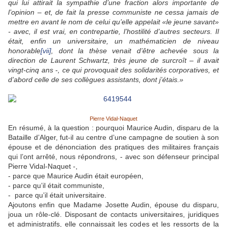
qui lui attirait la sympathie d’une fraction alors importante de
l’opinion – et, de fait la presse communiste ne cessa jamais de
mettre en avant le nom de celui qu’elle appelait «le jeune savant»
- avec, il est vrai, en contrepartie, l’hostilité d’autres secteurs. Il
était, enfin un universitaire, un mathématicien de niveau
honorable
[vii]
, dont la thèse venait d’être achevée sous la
direction de Laurent Schwartz, très jeune de surcroît – il avait
vingt-cinq ans -, ce qui provoquait des solidarités corporatives, et
d’abord celle de ses collègues assistants, dont j’étais.»
Pierre Vidal-Naquet
En résumé, à la question : pourquoi Maurice Audin, disparu de la
Bataille d’Alger, fut-il au centre d’une campagne de soutien à son
épouse et de dénonciation des pratiques des militaires français
qui l’ont arrêté, nous répondrons, - avec son défenseur principal
Pierre Vidal-Naquet -,
- parce que Maurice Audin était européen,
- parce qu’il était communiste,
- parce qu’il était universitaire.
Ajoutons enfin que Madame Josette Audin, épouse du disparu,
joua un rôle-clé. Disposant de contacts universitaires, juridiques
et administratifs, elle connaissait les codes et les ressorts de la