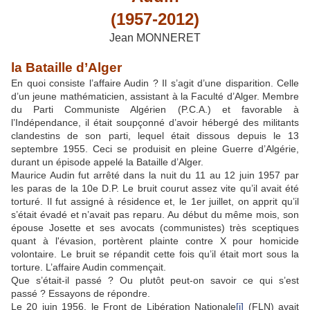
(1957-2012)
Jean MONNERET
la Bataille d’Alger
En quoi consiste l’affaire Audin ? Il s’agit d’une disparition. Celle
d’un jeune mathématicien, assistant à la Faculté d’Alger. Membre
du Parti Communiste Algérien (P.C.A.) et favorable à
l’Indépendance, il était soupçonné d’avoir hébergé des militants
clandestins de son parti, lequel était dissous depuis le 13
septembre 1955. Ceci se produisit en pleine Guerre d’Algérie,
durant un épisode appelé la Bataille d’Alger.
Maurice Audin fut arrêté dans la nuit du 11 au 12 juin 1957 par
les paras de la 10e D.P. Le bruit courut assez vite qu’il avait été
torturé. Il fut assigné à résidence et, le 1er juillet, on apprit qu’il
s’était évadé et n’avait pas reparu. Au début du même mois, son
épouse Josette et ses avocats (communistes) très sceptiques
quant à l'évasion, portèrent plainte contre X pour homicide
volontaire. Le bruit se répandit cette fois qu’il était mort sous la
torture. L’affaire Audin commençait.
Que s’était-il passé ? Ou plutôt peut-on savoir ce qui s’est
passé ? Essayons de répondre.
Le 20 juin 1956, le Front de Libération Nationale
[i]
(FLN) avait