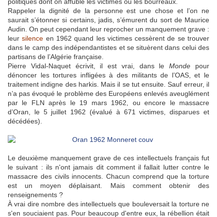
politiques dont on affuble les victimes ou les bourreaux.
Rappeler la dignité de la personne est une chose et l’on ne
saurait s’étonner si certains, jadis, s’émurent du sort de Maurice
Audin. On peut cependant leur reprocher un manquement grave :
leur
silence
en 1962 quand les victimes cessèrent de se trouver
dans le camp des indépendantistes et se situèrent dans celui des
partisans de l’Algérie française.
Pierre Vidal-Naquet écrivit, il est vrai, dans le
Monde
pour
dénoncer les tortures infligées à des militants de l’OAS, et le
traitement indigne des harkis. Mais il se tut ensuite. Sauf erreur, il
n’a pas évoqué le problème des Européens enlevés aveuglément
par le FLN après le 19 mars 1962, ou encore le massacre
d’Oran, le 5 juillet 1962 (évalué à 671 victimes, disparues et
décédées).
Le deuxième manquement grave de ces intellectuels français fut
le suivant : ils n'ont jamais dit comment il fallait lutter contre le
massacre des civils innocents. Chacun comprend que la torture
est un moyen déplaisant. Mais comment obtenir des
renseignements ?
À vrai dire nombre des intellectuels que bouleversait la torture ne
s'en souciaient pas. Pour beaucoup d'entre eux, la rébellion était