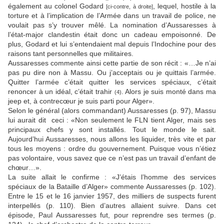
également au colonel Godard
, lequel, hostile à la
[ci-contre, à droite]
torture et à l’implication de l’Armée dans un travail de police, ne
voulait pas s’y trouver mêlé. La nomination d’Aussaresses à
l’état-major clandestin était donc un cadeau empoisonné. De
plus, Godard et lui s’entendaient mal depuis l’Indochine pour des
raisons tant personnelles que militaires.
Aussaresses commente ainsi cette partie de son récit : «…Je n’ai
pas pu dire non à Massu. Ou j’acceptais ou je quittais l’armée.
Quitter l’armée c’était quitter les services spéciaux, c’était
renoncer à un idéal, c’était trahir
. Alors je suis monté dans ma
(4)
jeep et, à contrecœur je suis parti pour Alger».
Selon le général (alors commandant) Aussaresses (p. 97), Massu
lui aurait dit ceci : «Non seulement le FLN tient Alger, mais ses
principaux chefs y sont installés. Tout le monde le sait.
Aujourd’hui Aussaresses, nous allons les liquider, très vite et par
tous les moyens : ordre du gouvernement. Puisque vous n’étiez
pas volontaire, vous savez que ce n’est pas un travail d’enfant de
chœur…».
La suite allait le confirme : «J’étais l’homme des services
spéciaux de la Bataille d’Alger» commente Aussaresses (p. 102).
Entre le 15 et le 16 janvier 1957, des milliers de suspects furent
interpellés (p. 110). Bien d’autres allaient suivre. Dans cet
épisode, Paul Aussaresses fut, pour reprendre ses termes (p.