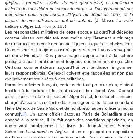
gégène : première syllabe du mot génératrice) et application
d’électrodes sur différents points du corps. Je l’ai expérimenté sur
moi-même dans mon bureau d’Hydra au début de 1957, et la
plupart de mes officiers en ont fait autant
» (J. Massu
La vraie
bataille d’Alger
Ed. Plon p. 165).
Les responsables militaires de cette époque aujourd’hui décédés
comme Massu ont déclaré non moins régulièrement avoir reçu
des instructions des dirigeants politiques auxquels ils obéissaient.
Ceux-ci leur ont toujours assuré qu’ils seraient «
couverts
» pour
ce qui adviendrait. Ces personnages appartenant à la sphère
politique étaient, pratiquement toujours, des hommes de gauche.
Certains commentateurs aujourd’hui ont tendance à gommer
leurs responsabilités. Celles-ci doivent être rappelées et non pas
exclusivement attribuées à des militaires.
Parmi les officiers français, certains de tout premier plan, étaient
hostiles à la torture et le firent savoir : le colonel Yves Godard
alors placé à la tête du secteur Alger-Sahel, le colonel Trinquier
chargé d’assurer la collecte des renseignements, le commandant
Helie Denoix de Saint-Marc et de nombreux autres officiers moins
connus
[viii]
. Un autre officier Jacques Parîs de Bollardière s’est
opposé à la torture. Il l’a fait dans des conditions spéciales, en
approuvant publiquement le livre de Jean-Jacques Servan-
Schreiber
Lieutenant en Algérie
et en se plaçant en opposition
déclarée à la politique gouvernementale. Sa manière d’agir ne