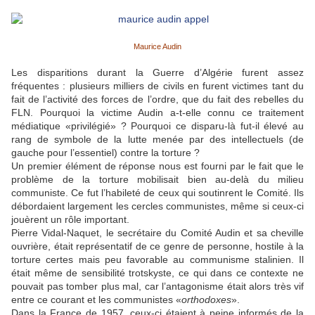
Maurice Audin
Les disparitions durant la Guerre d’Algérie furent assez
fréquentes : plusieurs milliers de civils en furent victimes tant du
fait de l’activité des forces de l’ordre, que du fait des rebelles du
FLN. Pourquoi la victime Audin a-t-elle connu ce traitement
médiatique «privilégié» ? Pourquoi ce disparu-là fut-il élevé au
rang de symbole de la lutte menée par des intellectuels (de
gauche pour l’essentiel) contre la torture ?
Un premier élément de réponse nous est fourni par le fait que le
problème de la torture mobilisait bien au-delà du milieu
communiste. Ce fut l’habileté de ceux qui soutinrent le Comité. Ils
débordaient largement les cercles communistes, même si ceux-ci
jouèrent un rôle important.
Pierre Vidal-Naquet, le secrétaire du Comité Audin et sa cheville
ouvrière, était représentatif de ce genre de personne, hostile à la
torture certes mais peu favorable au communisme stalinien. Il
était même de sensibilité trotskyste, ce qui dans ce contexte ne
pouvait pas tomber plus mal, car l’antagonisme était alors très vif
entre ce courant et les communistes «
orthodoxes
».
Dans la France de 1957, ceux-ci étaient à peine informés de la