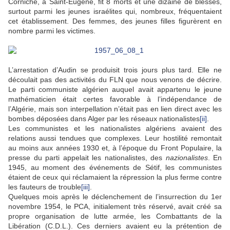
Corniche, à Saint-Eugène, fit 8 morts et une dizaine de blessés,
surtout parmi les jeunes israélites qui, nombreux, fréquentaient
cet établissement. Des femmes, des jeunes filles figurèrent en
nombre parmi les victimes.
L’arrestation d’Audin se produisit trois jours plus tard. Elle ne
découlait pas des activités du FLN que nous venons de décrire.
Le parti communiste algérien auquel avait appartenu le jeune
mathématicien était certes favorable à l’indépendance de
l’Algérie, mais son interpellation n’était pas en lien direct avec les
bombes déposées dans Alger par les réseaux nationalistes
[ii]
.
Les communistes et les nationalistes algériens avaient des
relations aussi tendues que complexes. Leur hostilité remontait
au moins aux années 1930 et, à l’époque du Front Populaire, la
presse du parti appelait les nationalistes, des
nazionalistes
. En
1945, au moment des événements de Sétif, les communistes
étaient de ceux qui réclamaient la répression la plus ferme contre
les fauteurs de trouble
[iii]
.
Quelques mois après le déclenchement de l’insurrection du 1er
novembre 1954, le PCA, initialement très réservé, avait créé sa
propre organisation de lutte armée, les Combattants de la
Libération (C.D.L.). Ces derniers avaient eu la prétention de