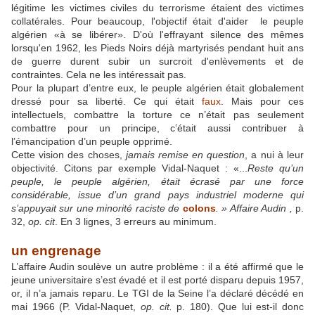
légitime les victimes civiles du terrorisme étaient des victimes
collatérales. Pour beaucoup, l'objectif était d'aider le peuple
algérien «à se libérer». D'où l'effrayant silence des mêmes
lorsqu'en 1962, les Pieds Noirs déjà martyrisés pendant huit ans
de guerre durent subir un surcroit d'enlèvements et de
contraintes. Cela ne les intéressait pas.
Pour la plupart d’entre eux, le peuple algérien était globalement
dressé pour sa liberté. Ce qui était
faux
. Mais pour ces
intellectuels, combattre la torture ce n’était pas seulement
combattre pour un principe, c’était aussi contribuer à
l’émancipation d’un peuple opprimé.
Cette vision des choses,
jamais remise en question
, a nui à leur
objectivité. Citons par exemple Vidal-Naquet : «...
Reste qu’un
peuple, le peuple algérien, était écrasé par une force
considérable, issue d’un grand pays industriel moderne qui
s’appuyait sur une minorité raciste de
colons
. » Affaire Audin ,
p.
32,
op. cit
. En 3 lignes, 3 erreurs au minimum.
un engrenage
L’affaire Audin soulève un autre problème : il a été affirmé que le
jeune universitaire s’est évadé et il est porté disparu depuis 1957,
or, il n’a jamais reparu. Le TGI de la Seine l’a déclaré décédé en
mai 1966 (P. Vidal-Naquet,
op. cit.
p. 180). Que lui est-il donc