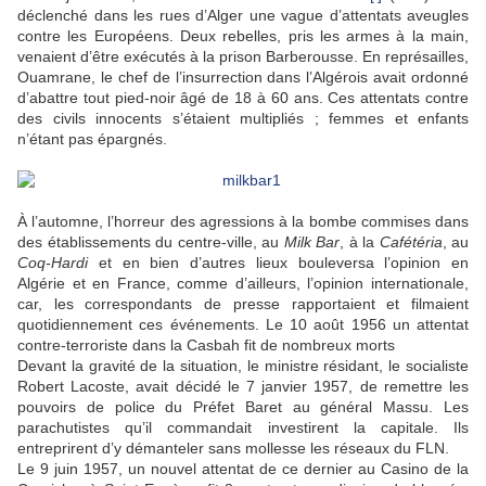
déclenché dans les rues d’Alger une vague d’attentats aveugles
contre les Européens. Deux rebelles, pris les armes à la main,
venaient d’être exécutés à la prison Barberousse. En représailles,
Ouamrane, le chef de l’insurrection dans l’Algérois avait ordonné
d’abattre tout pied-noir âgé de 18 à 60 ans. Ces attentats contre
des civils innocents s’étaient multipliés ; femmes et enfants
n’étant pas épargnés.
À l’automne, l’horreur des agressions à la bombe commises dans
des établissements du centre-ville, au
Milk Bar
, à la
Cafétéria
, au
Coq-Hardi
et en bien d’autres lieux bouleversa l’opinion en
Algérie et en France, comme d’ailleurs, l’opinion internationale,
car, les correspondants de presse rapportaient et filmaient
quotidiennement ces événements. Le 10 août 1956 un attentat
contre-terroriste dans la Casbah fit de nombreux morts
Devant la gravité de la situation, le ministre résidant, le socialiste
Robert Lacoste, avait décidé le 7 janvier 1957, de remettre les
pouvoirs de police du Préfet Baret au général Massu. Les
parachutistes qu’il commandait investirent la capitale. Ils
entreprirent d’y démanteler sans mollesse les réseaux du FLN.
Le 9 juin 1957, un nouvel attentat de ce dernier au Casino de la