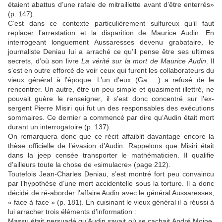
étaient abattus d’une rafale de mitraillette avant d’être enterrés»
(p. 147).
C’est dans ce contexte particulièrement sulfureux qu’il faut
replacer l’arrestation et la disparition de Maurice Audin. En
interrogeant longuement Aussaresses devenu grabataire, le
journaliste Deniau lui a arraché ce qu’il pense être ses ultimes
secrets, d’où son livre
La vérité sur la mort de Maurice Audin
. Il
s’est en outre efforcé de voir ceux qui furent les collaborateurs du
vieux général à l’époque. L’un d’eux (Ga… ) a refusé de le
rencontrer. Un autre, être un peu simple et quasiment illettré, ne
pouvait guère le renseigner, il s’est donc concentré sur l’ex-
sergent Pierre Misiri qui fut un des responsables des exécutions
sommaires. Ce dernier a commencé par dire qu’Audin était mort
durant un interrogatoire (p. 137).
On remarquera donc que ce récit affaiblit davantage encore la
thèse officielle de l’évasion d’Audin. Rappelons que Misiri était
dans la jeep censée transporter le mathématicien. Il qualifie
d’ailleurs toute la chose de «simulacre» (page 212).
Toutefois Jean-Charles Deniau, s’est montré fort peu convaincu
par l’hypothèse d’une mort accidentelle sous la torture. Il a donc
décidé de ré-aborder l’affaire Audin avec le général Aussaresses,
« face à face » (p. 181). En cuisinant le vieux général il a réussi à
lui arracher trois éléments d’information :
Massu était persuadé qu’Audin savait où se cachait André Moine.