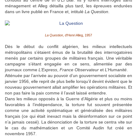
conduits au centre de tri d’El Biar. Ils y furent interrogés sans
ménagement et Alleg détailla plus tard, les épreuves endurées
dans un livre publié en France et, intitulé
La Question
.
La Question
, d'Henri Alleg, 1957
Dès le début du conflit algérien, les milieux intellectuels
métropolitains s’étaient émus de la brutalité des interrogatoires
menés par certains groupes de militaires français. Une véritable
campagne s’étant engagée en ce sens, alimentée par des
journaux comme
L’Express
,
France Observateur
et
L’Humanité
.
Atténuée par l’arrivée au pouvoir d’un gouvernement socialiste en
janvier 1956, elle reprit de plus belle lorsqu’il devint évident que le
nouveau gouvernement allait amplifier les opérations militaires. Et
non pas faire la paix comme il l’avait laissé entendre.
Dans les milieux opposés à la Guerre d’Algérie et plus ou moins
favorables à l’indépendance, la torture fut souvent présentée
comme une activité systématique et généralisée des militaires
français (ce qui était inexact mais la désinformation sur ce point
n’a jamais cessé). La dénonciation de la torture se centra vite sur
le cas du mathématicien et un Comité Audin fut créé en
novembre 1957.