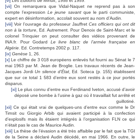
[vi]
Les Éditions de Minuit
, 1958 et 1959.
[vii]
On remarquera que Vidal-Naquet ne reprend pas à son
compte l’expression
Le jeune savant
que le parti communiste,
expert en désinformation, accolait souvent au nom d’Audin.
[viii]
Voir l’ouvrage du professeur Jauffret
Ces officiers qui ont dit
non à la torture
, Ed. Autrement. Pour Denoix de Saint-Marc et le
colonel Trinquier on peut consulter des vidéos provenant de
INA.fr. Pour Godard
Le livre blanc de l’armée française en
Algérie
. Ed. Contretemps 2002 p. 117.
[ix]
Genèse
1, 26.
[x]
Le chiffre de 3 018 européens enlevés fut fourni au Sénat le 7
mai 1963 par M. Jean de Broglie. Les travaux récents de Jean-
Jacques Jordi
Un silence d’État
, Ed. Soteca (p. 155) établissent
que sur ce total 1 583 d’entre eux sont restés à ce jour portés
disparus.
[xi]
Le plus connu d’entre eux Ferdinand Iveton, accusé d’avoir
déposé une bombe à l’usine à gaz où il travaillait fut arrêté et
guillotiné.
[xii]
Ce qui était vrai de quelques-uns d’entre eux comme le Dr
Timsit ou Giorgio Arbib qui avaient participé à la confection
d’explosifs mais ils étaient intégrés à l’organisation FLN ce qui
n’était pas le cas de Maurice Audin.
[xiii]
La thèse de l’évasion a été très affaiblie par le fait que la TGI
de la Seine a déclaré Audin décédé, en mai 1966. En outre, le