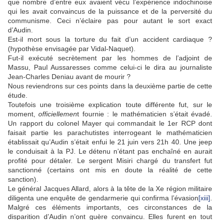
que nombre d’entre eux avaient vécu l’expérience indochinoise
qui les avait convaincus de la puissance et de la perversité du
communisme. Ceci n’éclaire pas pour autant le sort exact
d’Audin.
Est-il mort sous la torture du fait d’un accident cardiaque ?
(hypothèse envisagée par Vidal-Naquet).
Fut-il exécuté secrètement par les hommes de l’adjoint de
Massu, Paul Aussaresses comme celui-ci le dira au journaliste
Jean-Charles Deniau avant de mourir ?
Nous reviendrons sur ces points dans la deuxième partie de cette
étude.
Toutefois une troisième explication toute différente fut, sur le
moment,
officiellemen
t fournie : le mathématicien s’était évadé.
Un rapport du colonel Mayer qui commandait le 1er RCP dont
faisait partie les parachutistes interrogeant le mathématicien
établissait qu’Audin s’était enfui le 21 juin vers 21h 40. Une jeep
le conduisait à la PJ. Le détenu n’étant pas enchaîné en aurait
profité pour détaler. Le sergent Misiri chargé du transfert fut
sanctionné (certains ont mis en doute la réalité de cette
sanction).
Le général Jacques Allard, alors à la tête de la Xe région militaire
diligenta une enquête de gendarmerie qui confirma l’évasion
[xiii]
.
Malgré ces éléments importants, ces circonstances de la
disparition d’Audin n’ont guère convaincu. Elles furent en tout