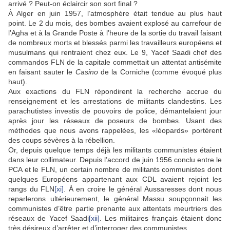
arrivé ? Peut-on éclaircir son sort final ?
À Alger en juin 1957, l’atmosphère était tendue au plus haut
point. Le 2 du mois, des bombes avaient explosé au carrefour de
l’Agha et à la Grande Poste à l’heure de la sortie du travail faisant
de nombreux morts et blessés parmi les travailleurs européens et
musulmans qui rentraient chez eux. Le 9, Yacef Saadi chef des
commandos FLN de la capitale commettait un attentat antisémite
en faisant sauter le
Casino
de la Corniche (comme évoqué plus
haut).
Aux exactions du FLN répondirent la recherche accrue du
renseignement et les arrestations de militants clandestins. Les
parachutistes investis de pouvoirs de police, démantelaient jour
après jour les réseaux de poseurs de bombes. Usant des
méthodes que nous avons rappelées, les «léopards» portèrent
des coups sévères à la rébellion.
Or, depuis quelque temps déjà les militants communistes étaient
dans leur collimateur. Depuis l’accord de juin 1956 conclu entre le
PCA et le FLN, un certain nombre de militants communistes dont
quelques Européens appartenant aux CDL avaient rejoint les
rangs du FLN
[xi]
. À en croire le général Aussaresses dont nous
reparlerons ultérieurement, le général Massu soupçonnait les
communistes d’être partie prenante aux attentats meurtriers des
réseaux de Yacef Saadi
[xii]
. Les militaires français étaient donc
très désireux d’arrêter et d’interroger des communistes.