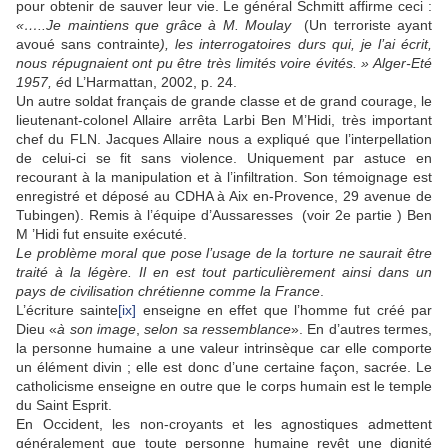
pour obtenir de sauver leur vie. Le général Schmitt affirme ceci :
«…..Je maintiens que grâce à M.
Moulay
(Un terroriste ayant
avoué sans contrainte
), les interrogatoires durs qui, je l’ai écrit,
nous répugnaient ont pu être très limités voire évités. » Alger-Eté
1957, é
d L’Harmattan, 2002, p. 24.
Un autre soldat français de grande classe et de grand courage, le
lieutenant-colonel Allaire arrêta Larbi Ben M’Hidi, très important
chef du FLN. Jacques Allaire nous a expliqué que l’interpellation
de celui-ci se fit sans violence. Uniquement par astuce en
recourant à la manipulation et à l’infiltration. Son témoignage est
enregistré et déposé au CDHA à Aix en-Provence, 29 avenue de
Tubingen). Remis à l’équipe d’Aussaresses (voir 2e partie ) Ben
M ’Hidi fut ensuite exécuté.
Le problème moral que pose l’usage de la torture ne saurait être
traité à la légère. Il en est tout particulièrement ainsi dans un
pays de civilisation
chrétienne comme la France
.
L’écriture sainte
[ix]
enseigne en effet que l’homme fut créé par
Dieu «
à son image
,
selon sa ressemblance
». En d’autres termes,
la personne humaine a une valeur intrinsèque car elle comporte
un élément divin ; elle est donc d’une certaine façon, sacrée. Le
catholicisme enseigne en outre que le corps humain est le temple
du Saint Esprit.
En Occident, les non-croyants et les agnostiques admettent
généralement que toute personne humaine revêt une dignité