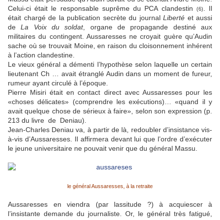
Celui-ci était le responsable suprême du PCA clandestin
. Il
(6)
était chargé de la publication secrète du journal
Liberté
et aussi
de
La Voix du soldat
, organe de propagande destiné aux
militaires du contingent. Aussaresses ne croyait guère qu’Audin
sache où se trouvait Moine, en raison du cloisonnement inhérent
à l’action clandestine.
Le vieux général a démenti l’hypothèse selon laquelle un certain
lieutenant Ch … avait étranglé Audin dans un moment de fureur,
rumeur ayant circulé à l’époque.
Pierre Misiri était en contact direct avec Aussaresses pour les
«choses délicates» (comprendre les exécutions)… «quand il y
avait quelque chose de sérieux à faire», selon son expression (p.
213 du livre de Deniau).
Jean-Charles Deniau va, à partir de là, redoubler d’insistance vis-
à-vis d’Aussaresses. Il affirmera devant lui que l’ordre d’exécuter
le jeune universitaire ne pouvait venir que du général Massu.
le général Aussaresses, à la retraite
Aussaresses en viendra (par lassitude ?) à acquiescer à
l’insistante demande du journaliste. Or, le général très fatigué,