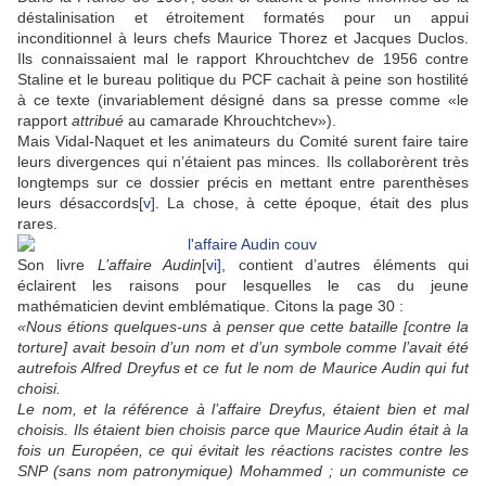
déstalinisation et étroitement formatés pour un appui
inconditionnel à leurs chefs Maurice Thorez et Jacques Duclos.
Ils connaissaient mal le rapport Khrouchtchev de 1956 contre
Staline et le bureau politique du PCF cachait à peine son hostilité
à ce texte (invariablement désigné dans sa presse comme «le
rapport
attribué
au camarade Khrouchtchev»).
Mais Vidal-Naquet et les animateurs du Comité surent faire taire
leurs divergences qui n’étaient pas minces. Ils collaborèrent très
longtemps sur ce dossier précis en mettant entre parenthèses
leurs désaccords
[v]
. La chose, à cette époque, était des plus
rares.
Son livre
L’affaire Audin
[vi]
, contient d’autres éléments qui
éclairent les raisons pour lesquelles le cas du jeune
mathématicien devint emblématique. Citons la page 30 :
«Nous étions quelques-uns à penser que cette bataille [contre la
torture] avait besoin d’un nom et d’un symbole comme l’avait été
autrefois Alfred Dreyfus et ce fut le nom de Maurice Audin qui fut
choisi.
Le nom, et la référence à l’affaire Dreyfus, étaient bien et mal
choisis. Ils étaient bien choisis parce que Maurice Audin était à la
fois un Européen, ce qui évitait les réactions racistes contre les
SNP (sans nom patronymique) Mohammed ; un communiste ce