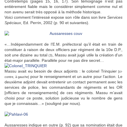
Contretemps (pages 15, 16, 17). Son témoignage n’est pas
entièrement fiable mais le considérer simplement comme nul et
non avenu serait très opposé à la méthode historique.
Voici comment l’intéressé expose son rôle dans son livre
Services
Spéciaux
, Ed. Perrin, 2002 (p. 90 et suivantes).
«…Indépendamment de l’E.M. préfectoral qu’il était en train de
constituer à raison de deux officiers par régiment de la 10e D.P.,
soit une dizaine au total
, Massu avait jugé utile la création d'un
(3)
état-major parallèle. Parallèle pour ne pas dire secret…
Massu avait eu besoin de deux adjoints : le colonel Trinquier
[ci-
pour le renseignement et un autre pour l’action. Le
contre, à gauche]
deuxième adjoint devait entretenir un contact permanent avec les
services de police, les commandants de régiments et les OR
[officiers de renseignements] de ces régiments. Massu m’avait
choisi pour ce poste, solution judicieuse vu le nombre de gens
que je connaissais…» (souligné par nous).
Aussaresses indique en outre (p. 92) que sa nomination était due