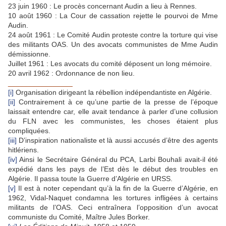
23 juin 1960 : Le procès concernant Audin a lieu à Rennes.
10 août 1960 : La Cour de cassation rejette le pourvoi de Mme
Audin.
24 août 1961 : Le Comité Audin proteste contre la torture qui vise
des militants OAS. Un des avocats communistes de Mme Audin
démissionne.
Juillet 1961 : Les avocats du comité déposent un long mémoire.
20 avril 1962 : Ordonnance de non lieu.
________________
[i]
Organisation dirigeant la rébellion indépendantiste en Algérie.
[ii]
Contrairement à ce qu’une partie de la presse de l’époque
laissait entendre car, elle avait tendance à parler d’une collusion
du FLN avec les communistes, les choses étaient plus
compliquées.
[iii]
D’inspiration nationaliste et là aussi accusés d’être des agents
hitlériens.
[iv]
Ainsi le Secrétaire Général du PCA, Larbi Bouhali avait-il été
expédié dans les pays de l’Est dès le début des troubles en
Algérie. Il passa toute la Guerre d’Algérie en URSS.
[v]
Il est à noter cependant qu’à la fin de la Guerre d’Algérie, en
1962, Vidal-Naquet condamna les tortures infligées à certains
militants de l’OAS. Ceci entraînera l’opposition d’un avocat
communiste du Comité, Maître Jules Borker.