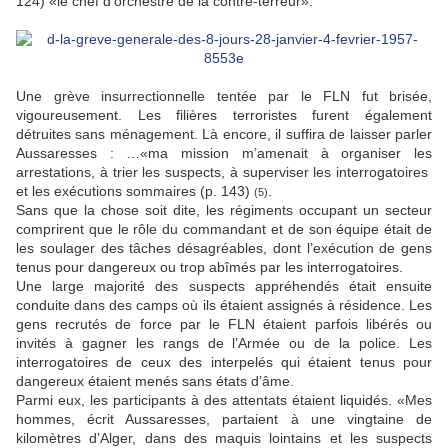
124) «le chef d’orchestre de la contre-terreur».
Une grève insurrectionnelle tentée par le FLN fut brisée,
vigoureusement. Les filières terroristes furent également
détruites sans ménagement. Là encore, il suffira de laisser parler
Aussaresses : …«ma mission m’amenait à organiser les
arrestations, à trier les suspects, à superviser les interrogatoires
et les exécutions sommaires (p. 143)
.
(5)
Sans que la chose soit dite, les régiments occupant un secteur
comprirent que le rôle du commandant et de son équipe était de
les soulager des tâches désagréables, dont l’exécution de gens
tenus pour dangereux ou trop abîmés par les interrogatoires.
Une large majorité des suspects appréhendés était ensuite
conduite dans des camps où ils étaient assignés à résidence. Les
gens recrutés de force par le FLN étaient parfois libérés ou
invités à gagner les rangs de l’Armée ou de la police. Les
interrogatoires de ceux des interpelés qui étaient tenus pour
dangereux étaient menés sans états d’âme.
Parmi eux, les participants à des attentats étaient liquidés. «Mes
hommes, écrit Aussaresses, partaient à une vingtaine de
kilomètres d’Alger, dans des maquis lointains et les suspects