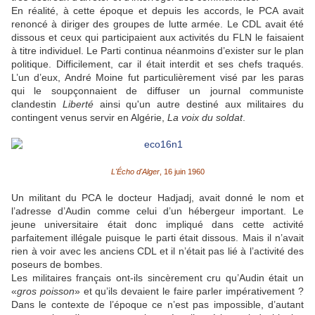
En réalité, à cette époque et depuis les accords, le PCA avait
renoncé à diriger des groupes de lutte armée. Le CDL avait été
dissous et ceux qui participaient aux activités du FLN le faisaient
à titre individuel. Le Parti continua néanmoins d’exister sur le plan
politique. Difficilement, car il était interdit et ses chefs traqués.
L’un d’eux, André Moine fut particulièrement visé par les paras
qui le soupçonnaient de diffuser un journal communiste
clandestin
Liberté
ainsi qu'un autre destiné aux militaires du
contingent venus servir en Algérie,
La voix du soldat
.
L'Écho d'Alger
, 16 juin 1960
Un militant du PCA le docteur Hadjadj, avait donné le nom et
l’adresse d’Audin comme celui d’un hébergeur important. Le
jeune universitaire était donc impliqué dans cette activité
parfaitement illégale puisque le parti était dissous. Mais il n’avait
rien à voir avec les anciens CDL et il n’était pas lié à l’activité des
poseurs de bombes.
Les militaires français ont-ils sincèrement cru qu’Audin était un
«
gros poisson
» et qu’ils devaient le faire parler impérativement ?
Dans le contexte de l’époque ce n’est pas impossible, d’autant