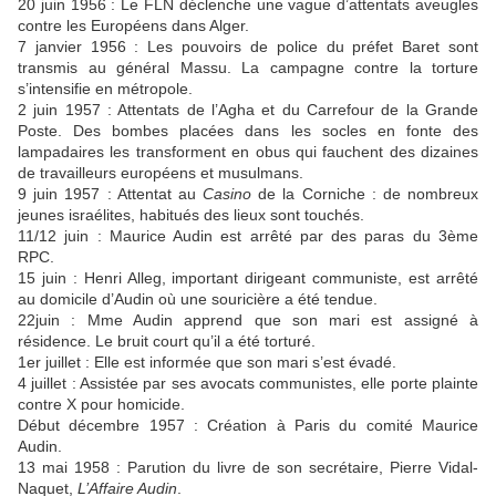
20 juin 1956 : Le FLN déclenche une vague d’attentats aveugles
contre les Européens dans Alger.
7 janvier 1956 : Les pouvoirs de police du préfet Baret sont
transmis au général Massu. La campagne contre la torture
s’intensifie en métropole.
2 juin 1957 : Attentats de l’Agha et du Carrefour de la Grande
Poste. Des bombes placées dans les socles en fonte des
lampadaires les transforment en obus qui fauchent des dizaines
de travailleurs européens et musulmans.
9 juin 1957 : Attentat au
Casino
de la Corniche : de nombreux
jeunes israélites, habitués des lieux sont touchés.
11/12 juin : Maurice Audin est arrêté par des paras du 3ème
RPC.
15 juin : Henri Alleg, important dirigeant communiste, est arrêté
au domicile d’Audin où une souricière a été tendue.
22juin : Mme Audin apprend que son mari est assigné à
résidence. Le bruit court qu’il a été torturé.
1er juillet : Elle est informée que son mari s’est évadé.
4 juillet : Assistée par ses avocats communistes, elle porte plainte
contre X pour homicide.
Début décembre 1957 : Création à Paris du comité Maurice
Audin.
13 mai 1958 : Parution du livre de son secrétaire, Pierre Vidal-
Naquet,
L’Affaire Audin
.