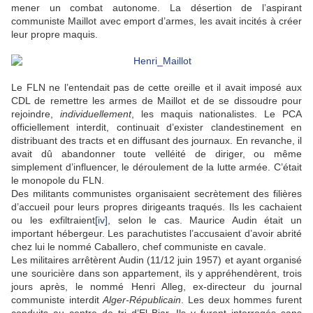
mener un combat autonome. La désertion de l’aspirant
communiste Maillot avec emport d’armes, les avait incités à créer
leur propre maquis.
Le FLN ne l’entendait pas de cette oreille et il avait imposé aux
CDL de remettre les armes de Maillot et de se dissoudre pour
rejoindre,
individuellement
, les maquis nationalistes. Le PCA
officiellement interdit, continuait d’exister clandestinement en
distribuant des tracts et en diffusant des journaux. En revanche, il
avait dû abandonner toute velléité de diriger, ou même
simplement d’influencer, le déroulement de la lutte armée. C’était
le monopole du FLN.
Des militants communistes organisaient secrètement des filières
d’accueil pour leurs propres dirigeants traqués. Ils les cachaient
ou les exfiltraient
[iv]
, selon le cas. Maurice Audin était un
important hébergeur. Les parachutistes l’accusaient d’avoir abrité
chez lui le nommé Caballero, chef communiste en cavale.
Les militaires arrêtèrent Audin (11/12 juin 1957) et ayant organisé
une souricière dans son appartement, ils y appréhendèrent, trois
jours après, le nommé Henri Alleg, ex-directeur du journal
communiste interdit
Alger-Républicain
. Les deux hommes furent