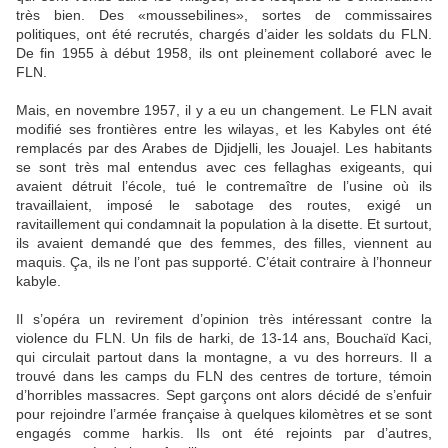
très bien. Des «moussebilines», sortes de commissaires
politiques, ont été recrutés, chargés d’aider les soldats du FLN.
De fin 1955 à début 1958, ils ont pleinement collaboré avec le
FLN.
Mais, en novembre 1957, il y a eu un changement. Le FLN avait
modifié ses frontières entre les wilayas, et les Kabyles ont été
remplacés par des Arabes de Djidjelli, les Jouajel. Les habitants
se sont très mal entendus avec ces fellaghas exigeants, qui
avaient détruit l’école, tué le contremaître de l’usine où ils
travaillaient, imposé le sabotage des routes, exigé un
ravitaillement qui condamnait la population à la disette. Et surtout,
ils avaient demandé que des femmes, des filles, viennent au
maquis. Ça, ils ne l’ont pas supporté. C’était contraire à l’honneur
kabyle.
Il s’opéra un revirement d’opinion très intéressant contre la
violence du FLN. Un fils de harki, de 13-14 ans, Bouchaïd Kaci,
qui circulait partout dans la montagne, a vu des horreurs. Il a
trouvé dans les camps du FLN des centres de torture, témoin
d’horribles massacres. Sept garçons ont alors décidé de s’enfuir
pour rejoindre l’armée française à quelques kilomètres et se sont
engagés comme harkis. Ils ont été rejoints par d’autres,