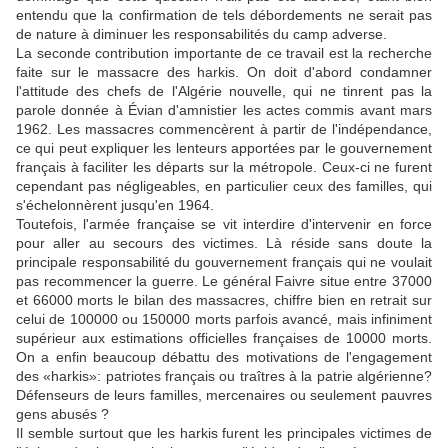
entendu que la confirmation de tels débordements ne serait pas
de nature à diminuer les responsabilités du camp adverse.
La seconde contribution importante de ce travail est la recherche
faite sur le massacre des harkis. On doit d'abord condamner
l'attitude des chefs de l'Algérie nouvelle, qui ne tinrent pas la
parole donnée à Évian d'amnistier les actes commis avant mars
1962. Les massacres commencèrent à partir de l'indépendance,
ce qui peut expliquer les lenteurs apportées par le gouvernement
français à faciliter les départs sur la métropole. Ceux-ci ne furent
cependant pas négligeables, en particulier ceux des familles, qui
s'échelonnèrent jusqu'en 1964.
Toutefois, l'armée française se vit interdire d'intervenir en force
pour aller au secours des victimes. Là réside sans doute la
principale responsabilité du gouvernement français qui ne voulait
pas recommencer la guerre. Le général Faivre situe entre 37000
et 66000 morts le bilan des massacres, chiffre bien en retrait sur
celui de 100000 ou 150000 morts parfois avancé, mais infiniment
supérieur aux estimations officielles françaises de 10000 morts.
On a enfin beaucoup débattu des motivations de l'engagement
des «harkis»: patriotes français ou traîtres à la patrie algérienne?
Défenseurs de leurs familles, mercenaires ou seulement pauvres
gens abusés ?
Il semble surtout que les harkis furent les principales victimes de