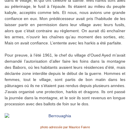
dans le village, et qui ont célébré la sainte. Mes harkis sont allés
au pèlerinage, le fusil à l’épaule. Ils étaient au milieu du peuple
kabyle, acceptés comme tels. Et nous, nous avions une grande
confiance en eux. Mon prédécesseur avait pris l’habitude de les
laisser partir en permission dans leur village avec leurs fusils,
alors que c’était contraire au règlement. On aurait dû enchaîner
les armes, n’ouvrir les chaînes qu’au moment des sorties, etc.
Mais on avait confiance. L’entente avec les harkis a été parfaite.
Pour preuve, à l’été 1961, le chef du village d’Oued Ayed m’avait
demandé l’autorisation d’aller faire les foins dans la montagne
des Babors, où les habitants avaient leurs résidences d’été, mais
déclarée zone interdite depuis le début de la guerre. Hommes et
femmes, tout le village, sont partis de bon matin dans les
pâturages où ils ne s’étaient pas rendus depuis plusieurs années.
J’avais organisé une protection, harkis et dragons. Ils ont passé
la journée dans la montagne, et le soir ils sont revenus en longue
procession avec des ballots de foin sur le dos.
photo adressée par Maurice Faivre