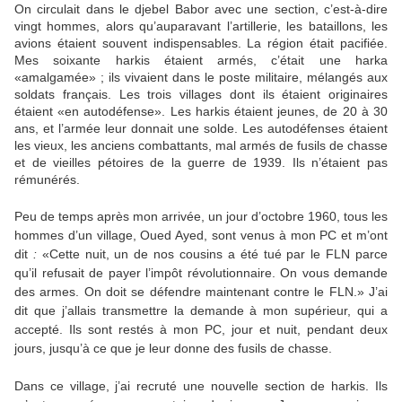
On circulait dans le djebel Babor avec une section, c’est-à-dire
vingt hommes, alors qu’auparavant l’artillerie, les bataillons, les
avions étaient souvent indispensables. La région était pacifiée.
Mes soixante harkis étaient armés, c’était une harka
«amalgamée» ; ils vivaient dans le poste militaire, mélangés aux
soldats français. Les trois villages dont ils étaient originaires
étaient «en autodéfense». Les harkis étaient jeunes, de 20 à 30
ans, et l’armée leur donnait une solde. Les autodéfenses étaient
les vieux, les anciens combattants, mal armés de fusils de chasse
et de vieilles pétoires de la guerre de 1939. Ils n’étaient pas
rémunérés.
Peu de temps après mon arrivée, un jour d’octobre 1960, tous les
hommes d’un village, Oued Ayed, sont venus à mon PC et m’ont
dit
:
«Cette nuit, un de nos cousins a été tué par le FLN parce
qu’il refusait de payer l’impôt révolutionnaire. On vous demande
des armes. On doit se défendre maintenant contre le FLN.» J’ai
dit que j’allais transmettre la demande à mon supérieur, qui a
accepté. Ils sont restés à mon PC, jour et nuit, pendant deux
jours, jusqu’à ce que je leur donne des fusils de chasse.
Dans ce village, j’ai recruté une nouvelle section de harkis. Ils