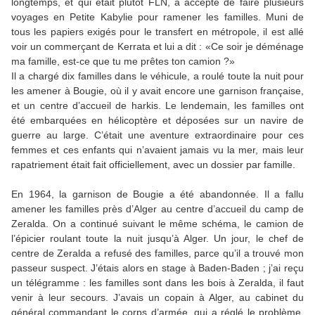
longtemps, et qui était plutôt FLN, a accepté de faire plusieurs
voyages en Petite Kabylie pour ramener les familles. Muni de
tous les papiers exigés pour le transfert en métropole, il est allé
voir un commerçant de Kerrata et lui a dit : «Ce soir je déménage
ma famille, est-ce que tu me prêtes ton camion ?»
Il a chargé dix familles dans le véhicule, a roulé toute la nuit pour
les amener à Bougie, où il y avait encore une garnison française,
et un centre d’accueil de harkis. Le lendemain, les familles ont
été embarquées en hélicoptère et déposées sur un navire de
guerre au large. C’était une aventure extraordinaire pour ces
femmes et ces enfants qui n’avaient jamais vu la mer, mais leur
rapatriement était fait officiellement, avec un dossier par famille.
En 1964, la garnison de Bougie a été abandonnée. Il a fallu
amener les familles près d’Alger au centre d’accueil du camp de
Zeralda. On a continué suivant le même schéma, le camion de
l’épicier roulant toute la nuit jusqu’à Alger. Un jour, le chef de
centre de Zeralda a refusé des familles, parce qu’il a trouvé mon
passeur suspect. J’étais alors en stage à Baden-Baden ; j’ai reçu
un télégramme : les familles sont dans les bois à Zeralda, il faut
venir à leur secours. J’avais un copain à Alger, au cabinet du
général commandant le corps d’armée, qui a réglé le problème.