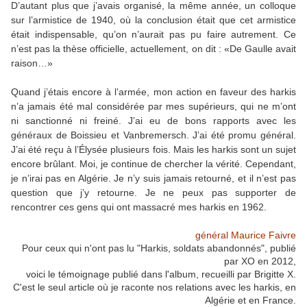
D’autant plus que j’avais organisé, la même année, un colloque
sur l’armistice de 1940, où la conclusion était que cet armistice
était indispensable, qu’on n’aurait pas pu faire autrement. Ce
n’est pas la thèse officielle, actuellement, on dit : «De Gaulle avait
raison…»
Quand j’étais encore à l’armée, mon action en faveur des harkis
n’a jamais été mal considérée par mes supérieurs, qui ne m’ont
ni sanctionné ni freiné. J’ai eu de bons rapports avec les
généraux de Boissieu et Vanbremersch. J’ai été promu général.
J’ai été reçu à l’Élysée plusieurs fois. Mais les harkis sont un sujet
encore brûlant. Moi, je continue de chercher la vérité. Cependant,
je n’irai pas en Algérie. Je n’y suis jamais retourné, et il n’est pas
question que j’y retourne. Je ne peux pas supporter de
rencontrer ces gens qui ont massacré mes harkis en 1962.
général Maurice Faivre
Pour ceux qui n'ont pas lu "Harkis, soldats abandonnés", publié
par XO en 2012,
voici le témoignage publié dans l'album, recueilli par Brigitte X.
C'est le seul article où je raconte nos relations avec les harkis, en
Algérie et en France.