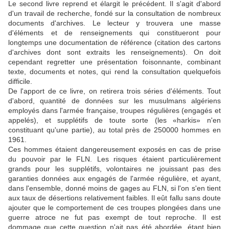
Le second livre reprend et élargit le précédent. Il s'agit d'abord
d'un travail de recherche, fondé sur la consultation de nombreux
documents d'archives. Le lecteur y trouvera une masse
d'éléments et de renseignements qui constitueront pour
longtemps une documentation de référence (citation des cartons
d'archives dont sont extraits les renseignements). On doit
cependant regretter une présentation foisonnante, combinant
texte, documents et notes, qui rend la consultation quelquefois
difficile.
De l'apport de ce livre, on retirera trois séries d'éléments. Tout
d'abord, quantité de données sur les musulmans algériens
employés dans l'armée française, troupes régulières (engagés et
appelés), et supplétifs de toute sorte (les «harkis» n'en
constituant qu'une partie), au total près de 250000 hommes en
1961.
Ces hommes étaient dangereusement exposés en cas de prise
du pouvoir par le FLN. Les risques étaient particulièrement
grands pour les supplétifs, volontaires ne jouissant pas des
garanties données aux engagés de l'armée régulière, et ayant,
dans l'ensemble, donné moins de gages au FLN, si l'on s'en tient
aux taux de désertions relativement faibles. Il eût fallu sans doute
ajouter que le comportement de ces troupes plongées dans une
guerre atroce ne fut pas exempt de tout reproche. Il est
dommage que cette question n'ait pas été abordée, étant bien