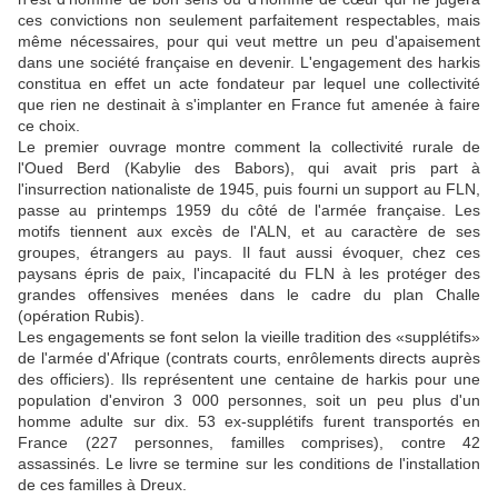
ces convictions non seulement parfaitement respectables, mais
même nécessaires, pour qui veut mettre un peu d'apaisement
dans une société française en devenir. L'engagement des harkis
constitua en effet un acte fondateur par lequel une collectivité
que rien ne destinait à s'implanter en France fut amenée à faire
ce choix.
Le premier ouvrage montre comment la collectivité rurale de
l'Oued Berd (Kabylie des Babors), qui avait pris part à
l'insurrection nationaliste de 1945, puis fourni un support au FLN,
passe au printemps 1959 du côté de l'armée française. Les
motifs tiennent aux excès de l'ALN, et au caractère de ses
groupes, étrangers au pays. Il faut aussi évoquer, chez ces
paysans épris de paix, l'incapacité du FLN à les protéger des
grandes offensives menées dans le cadre du plan Challe
(opération Rubis).
Les engagements se font selon la vieille tradition des «supplétifs»
de l'armée d'Afrique (contrats courts, enrôlements directs auprès
des officiers). Ils représentent une centaine de harkis pour une
population d'environ 3 000 personnes, soit un peu plus d'un
homme adulte sur dix. 53 ex-supplétifs furent transportés en
France (227 personnes, familles comprises), contre 42
assassinés. Le livre se termine sur les conditions de l'installation
de ces familles à Dreux.