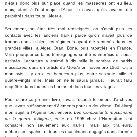
n’étais donc plus sur place quand les massacres ont eu lieu,
mais, étant à l’état-major d’Alger, je savais qu’ils avaient été
perpétrés dans toute l’Algérie.
Seulement, on était très mal renseignés, on n’avait plus les
contacts avec les anciens harkis parce qu’on n’avait plus de
troupes dans le bled, les régiments ayant été ramenés dans les
grandes villes, à Alger, Oran, Bône, puis rapatriés en France.
Voilà pourquoi certains témoignages sont très imprécis et sous-
estimés. Lacouture a estimé à dix mille le nombre de harkis
massacrés, dans un article du
Monde
en novembre 1962. Or, à
mon avis, il y en a eu beaucoup plus, entre soixante mille et
quatre-vingts mille. Mais on ne le saura jamais. Il aurait fallu
enquêter dans toutes les harkas et dans tous les villages.
Pour écrire ce premier livre, j’avais recueilli tellement d’archives
que j’avais suffisamment d’éléments pour un deuxième. J’ai élargi
mon sujet à l’Algérie tout entière.
Les Combattants musulmans
de la guerre d’Algérie
, édité en 1995 chez L’Harmattan, est
consacré non seulement aux harkis, mais aux tirailleurs,
méharistes, spahis, et tous les musulmans engagés dans l’armée