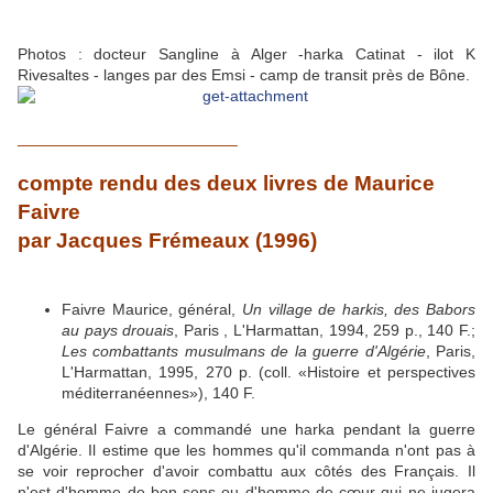
Photos : docteur Sangline à Alger -harka Catinat - ilot K
Rivesaltes - langes par des Emsi - camp de transit près de Bône.
_________________________
compte rendu des deux livres de Maurice
Faivre
par Jacques Frémeaux (1996)
Faivre Maurice, général,
Un village de harkis, des Babors
au pays drouais
, Paris , L'Harmattan, 1994, 259 p., 140 F.;
Les combattants musulmans de la guerre d'Algérie
, Paris,
L'Harmattan, 1995, 270 p. (coll. «Histoire et perspectives
méditerranéennes»), 140 F.
Le général Faivre a commandé une harka pendant la guerre
d'Algérie. Il estime que les hommes qu'il commanda n'ont pas à
se voir reprocher d'avoir combattu aux côtés des Français. Il
n'est d'homme de bon sens ou d'homme de cœur qui ne jugera