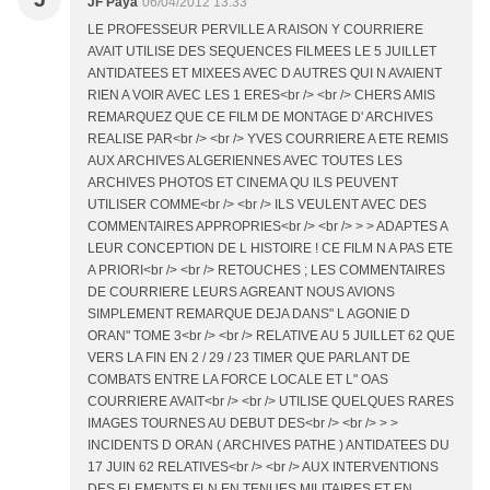
JF Paya
06/04/2012 13:33
LE PROFESSEUR PERVILLE A RAISON Y COURRIERE
AVAIT UTILISE DES SEQUENCES FILMEES LE 5 JUILLET
ANTIDATEES ET MIXEES AVEC D AUTRES QUI N AVAIENT
RIEN A VOIR AVEC LES 1 ERES<br /> <br /> CHERS AMIS
REMARQUEZ QUE CE FILM DE MONTAGE D' ARCHIVES
REALISE PAR<br /> <br /> YVES COURRIERE A ETE REMIS
AUX ARCHIVES ALGERIENNES AVEC TOUTES LES
ARCHIVES PHOTOS ET CINEMA QU ILS PEUVENT
UTILISER COMME<br /> <br /> ILS VEULENT AVEC DES
COMMENTAIRES APPROPRIES<br /> <br /> > > ADAPTES A
LEUR CONCEPTION DE L HISTOIRE ! CE FILM N A PAS ETE
A PRIORI<br /> <br /> RETOUCHES ; LES COMMENTAIRES
DE COURRIERE LEURS AGREANT NOUS AVIONS
SIMPLEMENT REMARQUE DEJA DANS" L AGONIE D
ORAN" TOME 3<br /> <br /> RELATIVE AU 5 JUILLET 62 QUE
VERS LA FIN EN 2 / 29 / 23 TIMER QUE PARLANT DE
COMBATS ENTRE LA FORCE LOCALE ET L" OAS
COURRIERE AVAIT<br /> <br /> UTILISE QUELQUES RARES
IMAGES TOURNES AU DEBUT DES<br /> <br /> > >
INCIDENTS D ORAN ( ARCHIVES PATHE ) ANTIDATEES DU
17 JUIN 62 RELATIVES<br /> <br /> AUX INTERVENTIONS
DES ELEMENTS FLN EN TENUES MILITAIRES ET EN