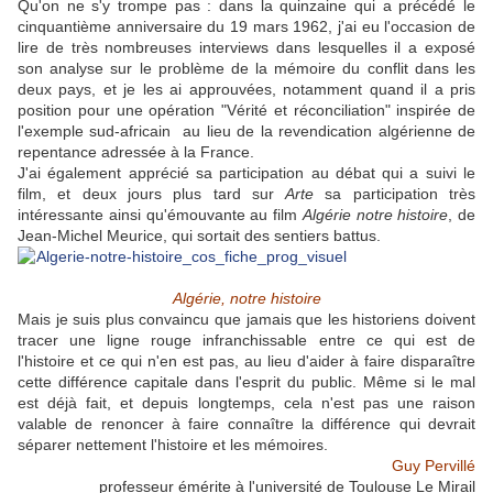
Qu'on ne s'y trompe pas : dans la quinzaine qui a précédé le
cinquantième anniversaire du 19 mars 1962, j'ai eu l'occasion de
lire de très nombreuses interviews dans lesquelles il a exposé
son analyse sur le problème de la mémoire du conflit dans les
deux pays, et je les ai approuvées, notamment quand il a pris
position pour une opération "Vérité et réconciliation" inspirée de
l'exemple sud-africain au lieu de la revendication algérienne de
repentance adressée à la France.
J'ai également apprécié sa participation au débat qui a suivi le
film, et deux jours plus tard sur
Arte
sa participation très
intéressante ainsi qu'émouvante au film
Algérie notre histoire
, de
Jean-Michel Meurice, qui sortait des sentiers battus.
Algérie, notre histoire
Mais je suis plus convaincu que jamais que les historiens doivent
tracer une ligne rouge infranchissable entre ce qui est de
l'histoire et ce qui n'en est pas, au lieu d'aider à faire disparaître
cette différence capitale dans l'esprit du public. Même si le mal
est déjà fait, et depuis longtemps, cela n'est pas une raison
valable de renoncer à faire connaître la différence qui devrait
séparer nettement l'histoire et les mémoires.
Guy Pervillé
professeur émérite à l'université de Toulouse Le Mirail