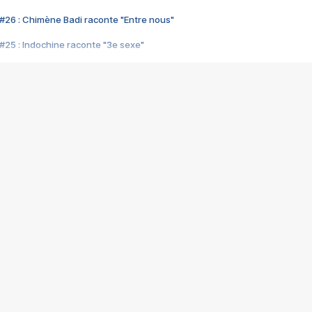
#26 : Chimène Badi raconte "Entre nous"
#25 : Indochine raconte "3e sexe"
#24 : Zaho raconte "C'est chelou"
#23 : Patrick Bruel raconte "Au café des délices"
#22 : Kyo raconte "Le chemin"
#21 : Nolwenn Leroy raconte "Cassé"
#20 : Patrick Hernandez raconte "Born to be alive"
#19 : Lorie raconte "Près de moi"
#18 : Michael Jones raconte "A nos actes manqués" (avec Jean-Jacque
#17 : Khaled raconte "Aïcha"
#16 : Corneille raconte "Parce qu'on vient de loin"
#15 : Indochine raconte "L'aventurier"