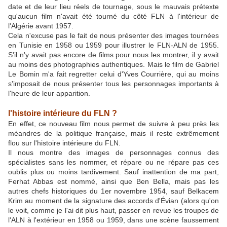
date et de leur lieu réels de tournage, sous le mauvais prétexte
qu'aucun film n'avait été tourné du côté FLN à l'intérieur de
l'Algérie avant 1957.
Cela n'excuse pas le fait de nous présenter des images tournées
en Tunisie en 1958 ou 1959 pour illustrer le FLN-ALN de 1955.
S'il n'y avait pas encore de films pour nous les montrer, il y avait
au moins des photographies authentiques. Mais le film de Gabriel
Le Bomin m'a fait regretter celui d'Yves Courrière, qui au moins
s'imposait de nous présenter tous les personnages importants à
l'heure de leur apparition.
l'histoire intérieure du FLN ?
En effet, ce nouveau film nous permet de suivre à peu près les
méandres de la politique française, mais il reste extrêmement
flou sur l'histoire intérieure du FLN.
Il nous montre des images de personnages connus des
spécialistes sans les nommer, et répare ou ne répare pas ces
oublis plus ou moins tardivement. Sauf inattention de ma part,
Ferhat Abbas est nommé, ainsi que Ben Bella, mais pas les
autres chefs historiques du 1er novembre 1954, sauf Belkacem
Krim au moment de la signature des accords d'Évian (alors qu'on
le voit, comme je l'ai dit plus haut, passer en revue les troupes de
l'ALN à l'extérieur en 1958 ou 1959, dans une scène faussement