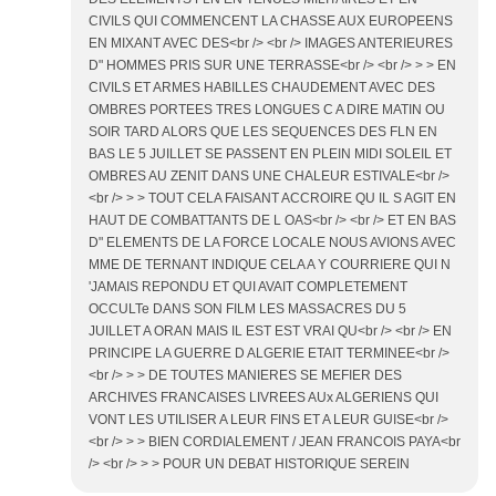
CIVILS QUI COMMENCENT LA CHASSE AUX EUROPEENS
EN MIXANT AVEC DES<br /> <br /> IMAGES ANTERIEURES
D" HOMMES PRIS SUR UNE TERRASSE<br /> <br /> > > EN
CIVILS ET ARMES HABILLES CHAUDEMENT AVEC DES
OMBRES PORTEES TRES LONGUES C A DIRE MATIN OU
SOIR TARD ALORS QUE LES SEQUENCES DES FLN EN
BAS LE 5 JUILLET SE PASSENT EN PLEIN MIDI SOLEIL ET
OMBRES AU ZENIT DANS UNE CHALEUR ESTIVALE<br />
<br /> > > TOUT CELA FAISANT ACCROIRE QU IL S AGIT EN
HAUT DE COMBATTANTS DE L OAS<br /> <br /> ET EN BAS
D" ELEMENTS DE LA FORCE LOCALE NOUS AVIONS AVEC
MME DE TERNANT INDIQUE CELA A Y COURRIERE QUI N
'JAMAIS REPONDU ET QUI AVAIT COMPLETEMENT
OCCULTe DANS SON FILM LES MASSACRES DU 5
JUILLET A ORAN MAIS IL EST EST VRAI QU<br /> <br /> EN
PRINCIPE LA GUERRE D ALGERIE ETAIT TERMINEE<br />
<br /> > > DE TOUTES MANIERES SE MEFIER DES
ARCHIVES FRANCAISES LIVREES AUx ALGERIENS QUI
VONT LES UTILISER A LEUR FINS ET A LEUR GUISE<br />
<br /> > > BIEN CORDIALEMENT / JEAN FRANCOIS PAYA<br
/> <br /> > > POUR UN DEBAT HISTORIQUE SEREIN