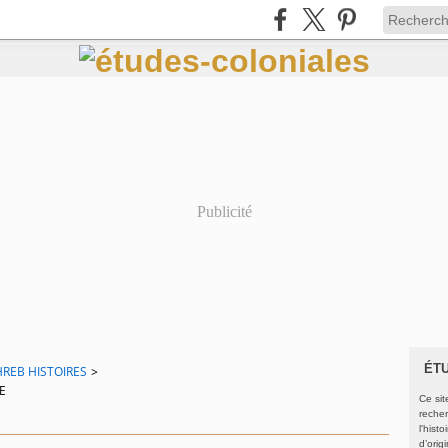
Publicité
ÉT
REB HISTOIRES
>
E
Ce sit
recher
l'hist
d’orig