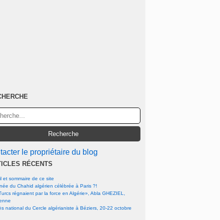
CHERCHE
acter le propriétaire du blog
TICLES RÉCENTS
l et sommaire de ce site
rnée du Chahid algérien célébrée à Paris ?!
urcs régnaient par la force en Algérie», Abla GHEZIEL,
ienne
s national du Cercle algérianiste à Béziers, 20-22 octobre