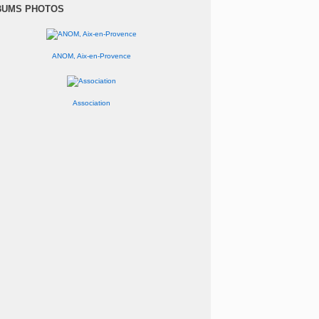
anvier
(1)
BUMS PHOTOS
ANOM, Aix-en-Provence
Association