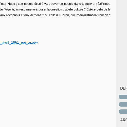
Victor Hugo : «un peuple éclairé va trouver un peuple dans la nuit» et réaffirmée
l’Algérie, on est amené à poser la question : quelle culture ? Est-ce celle de la
aux revenants et aux démons ? ou celle du Coran, que l’administration française
DE
AR