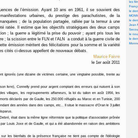
les fi
Franç
uences de l’émission. Ayant 10 ans en 1961, il se souvient des
le der
anifestations urbaines, du prestige des parachutistes, de la
MONN
le der
anquées ; de la population partagée, ralliée par la terreur à une
Jean 
été ratée. Il estime que les objectifs stratégiques des deux camps
Secour
on ; la guerre a légitimé la prise du pouvoir ; ayant pris tous les
le nou
oire ; la scission entre le FLN et l’ALN a conduit à la guerre civile de
le der
Monne
cette émission méritent des félicitations pour la somme et la variété
es cités ci-dessus appellent de nouveaux débats.
Maurice Faivre
le 1er août 2011
t ignorés (une dizaine de victimes certaine, une vingtaine possible, trente au
son livre), Connelly prend pour argent comptant des erreurs qui nuisent à son
des villages, les regroupements affameurs, la loi du talion en août 1956, les
00 morts déclarés par de Gaulle, les 250.000 réfugiés au Maroc et en Tunisie, 200
ndant des années dans des camps, etc... Il situe le massacre d’Oran le 3 juillet
disparus.
Debré, était dans la même ligne réformiste que la politique d’association prônée
s par Louis Joxe et de Gaulle, et qui a été abandonnée en raison des ambitions
05 sur les bienfaits de la présence française ne tient pas compte de l’idéologie