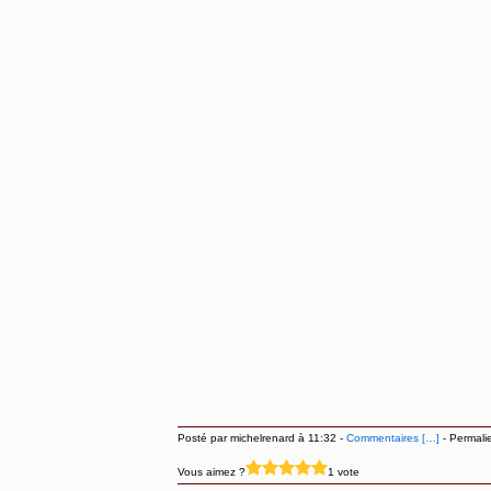
Posté par michelrenard à 11:32 -
Commentaires [
…
]
- Permalie
Vous aimez ?
1 vote