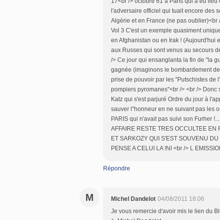
17<br /> octobre 61 à Paris qui a eu lieu 
l'adversaire officiel qui tuait encore des
Algérie et en France (ne pas oublier)<br 
Vol 3 C'est un exemple quasiment unique 
en Afghanistan ou en Irak ! (Aujourd'hui 
aux Russes qui sont venus au secours de 
/> Ce jour qui ensanglanta la fin de "la g
gagnée (imaginons le bombardement de Dre
prise de pouvoir par les "Putschistes de 
pompiers pyromanes"<br /> <br /> Donc su
Katz qui s'est parjuré Ordre du jour à l'app
sauver l"honneur en ne suivant pas les
PARIS qui n'avait pas suivi son Furher
AFFAIRE RESTE TRES OCCULTEE EN F
ET SARKOZY QUI S'EST SOUVENU DU 
PENSE A CELUI LA !NI <br /> L EMI
Répondre
M
Michel Dandelot
04/08/2011 18:06
Je vous remercie d'avoir mis le lien du 