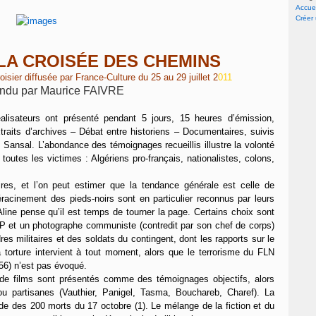
Accuei
Créer
 LA CROISÉE DES CHEMINS
sier diffusée par France-Culture du 25 au 29 juillet 2
011
ndu par Maurice FAIVRE
éalisateurs ont présenté pendant 5 jours, 15 heures d’émission,
raits d’archives – Débat entre historiens – Documentaires, suivis
Sansal. L’abondance des témoignages recueillis illustre la volonté
 toutes les victimes : Algériens pro-français, nationalistes, colons,
es, et l’on peut estimer que la tendance générale est celle de
déracinement des pieds-noirs sont en particulier reconnus par leurs
Aline pense qu’il est temps de tourner la page. Certains choix sont
TP et un photographe communiste (contredit par son chef de corps)
res militaires et des soldats du contingent, dont les rapports sur le
a torture intervient à tout moment, alors que le terrorisme du FLN
56) n’est pas évoqué.
 de films sont présentés comme des témoignages objectifs, alors
 ou partisanes (Vauthier, Panigel, Tasma, Bouchareb, Charef). La
ende des 200 morts du 17 octobre (1). Le mélange de la fiction et du