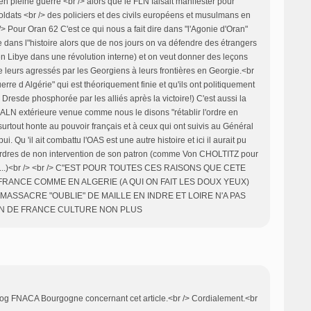
en pleine guerre <br /> alors que le FLN faisait manifester pour
 soldats <br /> des policiers et des civils européens et musulmans en
/> Pour Oran 62 C'est ce qui nous a fait dire dans "l'Agonie d'Oran"
dans l"histoire alors que de nos jours on va défendre des étrangers
en Libye dans une révolution interne) et on veut donner des leçons
leurs agressés par les Georgiens à leurs frontières en Georgie.<br
uerre d Algérie" qui est théoriquement finie et qu'ils ont politiquement
sde phosphorée par les alliés après la victoire!) C'est aussi la
l'ALN extérieure venue comme nous le disons "rétablir l'ordre en
rtout honte au pouvoir français et à ceux qui ont suivis au Général
ui. Qu 'il ait combattu l'OAS est une autre histoire et ici il aurait pu
 ordres de non intervention de son patron (comme Von CHOLTITZ pour
 !......)<br /> <br /> C"EST POUR TOUTES CES RAISONS QUE CETE
RANCE COMME EN ALGERIE (A QUI ON FAIT LES DOUX YEUX)
MASSACRE "OUBLIE" DE MAILLE EN INDRE ET LOIRE N'A PAS
SSION DE FRANCE CULTURE NON PLUS
Blog FNACA Bourgogne concernant cet article.<br /> Cordialement.<br