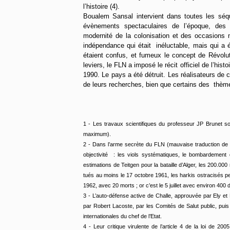
l’histoire (4).
Boualem Sansal intervient dans toutes les séq
évènements spectaculaires de l’époque, des m
modernité de la colonisation et des occasions m
indépendance qui était inéluctable, mais qui a 
étaient confus, et fumeux le concept de Révoluti
leviers, le FLN a imposé le récit officiel de l’hist
1990. Le pays a été détruit. Les réalisateurs de 
de leurs recherches, bien que certains des thèm
1 - Les travaux scientifiques du professeur JP Brunet son
maximum).
2 - Dans l’arme secrète du FLN (mauvaise traduction de 
objectivité : les viols systématiques, le bombardement 
estimations de Teitgen pour la bataille d’Alger, les 200.0
tués au moins le 17 octobre 1961, les harkis ostracisés pe
1962, avec 20 morts ; or c’est le 5 juillet avec environ 400 
3 - L’auto-défense active de Challe, approuvée par Ely et 
par Robert Lacoste, par les Comités de Salut public, pui
internationales du chef de l’Etat.
4 - Leur critique virulente de l’article 4 de la loi de 20