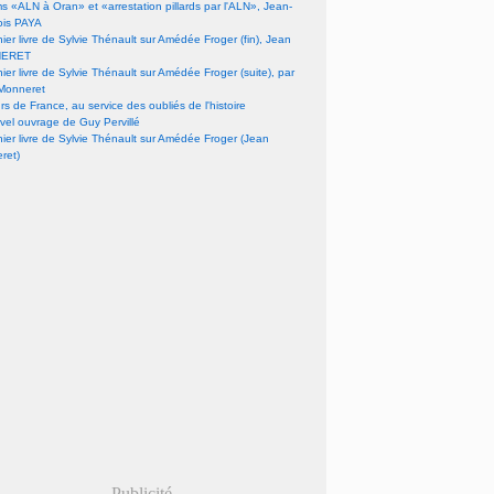
lms «ALN à Oran» et «arrestation pillards par l'ALN», Jean-
ois PAYA
nier livre de Sylvie Thénault sur Amédée Froger (fin), Jean
ERET
nier livre de Sylvie Thénault sur Amédée Froger (suite), par
Monneret
s de France, au service des oubliés de l'histoire
vel ouvrage de Guy Pervillé
nier livre de Sylvie Thénault sur Amédée Froger (Jean
ret)
Publicité