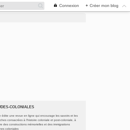
Connexion
+
Créer mon blog
UDES-COLONIALES
e édite une revue en ligne qui encourage les savoirs et les
ches consacrées à l’histoire coloniale et post-coloniale, à
oire des constructions mémorielles et des immigrations
ines coloniales