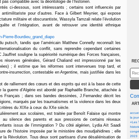
pas compatible avec la déontologie de l’historien.
tés ci-dessous, sont intéressants ; certains sont influencés par
 et antimilitariste pour d’autres. Face à Gilbert Meynier, qui expose
ctature militaire et obscurantiste, Wassyla Tamzali relate l’évolution
ête et l’intégration, avant de retrouver une identité ethnique
u putsch, tandis que l’américain Matthew Connelly reconnaît les
ternationalisation du conflit, sans reprendre cependant certaines
C Jauffret souligne la supériorité numérique des Forces françaises,
e des réserves générales, Gérard Chaliand est impressionné par les
RE
ées) ; il estime que les réformes sont intervenues trop tard, et
ontre-insurrection, contestable en Argentine, mais justifiée dans les
 de ralliement des cœurs et des esprits qui est à la base de cette
de la guerre d’Algérie est abordé par Raphaëlle Branche, attachée à
es Français ; dans ses bandes dessinées, J.Fernandez décrit les
Cont
gions, marqués par les traumatismes et la violence dans les deux
AR
s critères du XIXe à ceux du XXe siècle.
iculièrement aux scolaires, est traitée par Benoît Falaise qui montre
accuei
la jou
s, au silence des parents et aux pressions de certains réseaux
«Les T
 enfants issus de l’immigration ? Du côté algérien, Lydia Aït Saadi
histor
ture de l’histoire imposée par le ministère des moudjahidines ; elle
congrè
2023
 la Révolution. Tous deux sont partisans d’une désaliénisation de