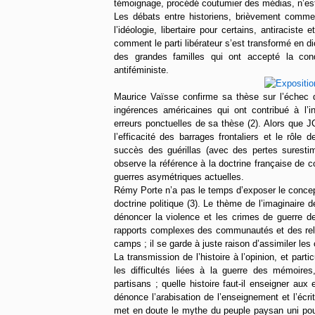
témoignage, procédé coutumier des médias, n’est 
Les débats entre historiens, brièvement commen
l’idéologie, libertaire pour certains, antiraciste
comment le parti libérateur s’est transformé en di
des grandes familles qui ont accepté la conqu
antiféministe.
Maurice Vaïsse confirme sa thèse sur l’échec d
ingérences américaines qui ont contribué à l’in
erreurs ponctuelles de sa thèse (2). Alors que J
l’efficacité des barrages frontaliers et le rôl
succès des guérillas (avec des pertes surestim
observe la référence à la doctrine française de c
guerres asymétriques actuelles.
Rémy Porte n’a pas le temps d’exposer le concept
doctrine politique (3). Le thème de l’imaginaire 
dénoncer la violence et les crimes de guerre d
rapports complexes des communautés et des reli
camps ; il se garde à juste raison d’assimiler le
La transmission de l’histoire à l’opinion, et part
les difficultés liées à la guerre des mémoire
partisans ; quelle histoire faut-il enseigner aux
dénonce l’arabisation de l’enseignement et l’écri
met en doute le mythe du peuple paysan uni pour