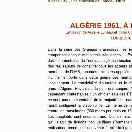
Algérie 1961, une émission de France-Culture
ALGÉRIE 1961, À
Emission de Aurélie Luneau et Yvon Croi
compte-re
Dans la série des
Grandes Traversées
, les r
comportant chaque matin trois séquences : - Ext
des commentaires de l’écrivain algérien Boualem 
des réalisateurs de consulter tous les acteurs et
membres de l’OAS, rapatriés, militaires appelés.
Nul ne l’emporte dans cette guerre des mémoir
l’apaisement. La convivialité d’autrefois, et le 
amis d’Algérie. Rêvant sur le pont des soupirs, 
cependant contestables : un officier issu des F
ne sont pas représentatifs de la majorité des cad
moral soulignent la disponibilité. Le thème de l
contre les musulmans (300 morts par mois en 19
Les supplétifs sont sous-estimés. Des extraits
qu’il s’agit de fictions non vérifiées (Rotman)
réalisatrice prend pour une vérité établie la lég