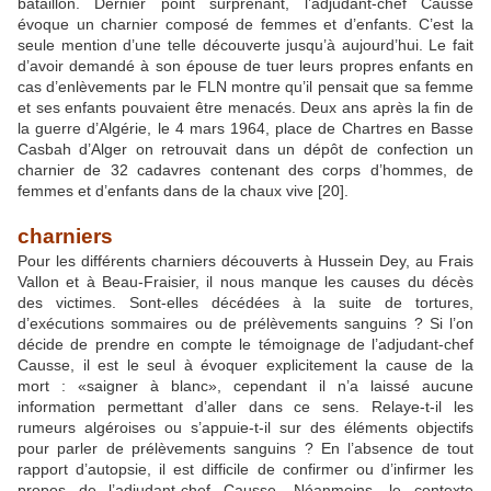
bataillon. Dernier point surprenant, l’adjudant-chef Causse
évoque un charnier composé de femmes et d’enfants. C’est la
seule mention d’une telle découverte jusqu’à aujourd’hui. Le fait
d’avoir demandé à son épouse de tuer leurs propres enfants en
cas d’enlèvements par le FLN montre qu’il pensait que sa femme
et ses enfants pouvaient être menacés. Deux ans après la fin de
la guerre d’Algérie, le 4 mars 1964, place de Chartres en Basse
Casbah d’Alger on retrouvait dans un dépôt de confection un
charnier de 32 cadavres contenant des corps d’hommes, de
femmes et d’enfants dans de la chaux vive
[20]
.
charniers
Pour les différents charniers découverts à Hussein Dey, au Frais
Vallon et à Beau-Fraisier, il nous manque les causes du décès
des victimes. Sont-elles décédées à la suite de tortures,
d’exécutions sommaires ou de prélèvements sanguins ? Si l’on
décide de prendre en compte le témoignage de l’adjudant-chef
Causse, il est le seul à évoquer explicitement la cause de la
mort : «saigner à blanc», cependant il n’a laissé aucune
information permettant d’aller dans ce sens. Relaye-t-il les
rumeurs algéroises ou s’appuie-t-il sur des éléments objectifs
pour parler de prélèvements sanguins ? En l’absence de tout
rapport d’autopsie, il est difficile de confirmer ou d’infirmer les
propos de l’adjudant-chef Causse. Néanmoins, le contexte