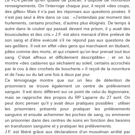
Le FLN pense qu’en qualité de policier, il dispose de nombreux
renseignements. On l’interroge chaque jour, il reçoit «des coups,
des gifles» Mais il n’a pas les réponses aux questions posées. Il
n’est pas seul à être dans ce cas : «J’entendais par moment des
hurlements, certains proches, d’autres plus éloignés. De temps à
autre dans le couloir qui passait devant ma prison, il y avait des
bousculades et des cris.» J.F. est alors menacé d’être prélevé de
son sang et d’être exécuté s’il ne répond pas aux questions de
ses geôliers. Il voit en effet «des gens qui marchaient en titubant,
pâles comme des morts, et qui criaient qu’on leur prenait tout leur
sang. C’était affreux et difficilement descriptible» ; et on lui
montre «des cadavres qui séchaient au soleil, certains accrochés
par le cou à des crochets de boucherie.» Il reçoit de la nourriture
et de l’eau ou du lait une fois à deux par jour.
Ce témoignage montre que sur un lieu de détention de
prisonniers se trouve également un centre de prélèvement
sanguin. Il est donc différent sur ce point de celui du légionnaire,
mais se rapproche des propos du RP Laparre du 27 avril. On
peut donc penser qu’il y avait deux pratiques possibles : utiliser
les prisonniers présents pour pratiquer les prélèvements
sanguins et ensuite acheminer les poches de sang, ou emmener
un prisonnier dans des centres de soins en fonction des besoins
en transfusion sanguine et y pratiquer les prélèvements.
J.F. est libéré grâce aux déclarations d’un musulman arrêté par