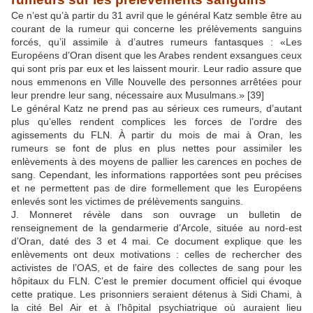
Ce n’est qu’à partir du 31 avril que le général Katz semble être au
courant de la rumeur qui concerne les prélèvements sanguins
forcés, qu’il assimile à d’autres rumeurs fantasques : «Les
Européens d’Oran disent que les Arabes rendent exsangues ceux
qui sont pris par eux et les laissent mourir. Leur radio assure que
nous emmenons en Ville Nouvelle des personnes arrêtées pour
leur prendre leur sang, nécessaire aux Musulmans.»
[39]
Le général Katz ne prend pas au sérieux ces rumeurs, d’autant
plus qu’elles rendent complices les forces de l’ordre des
agissements du FLN. À partir du mois de mai à Oran, les
rumeurs se font de plus en plus nettes pour assimiler les
enlèvements à des moyens de pallier les carences en poches de
sang. Cependant, les informations rapportées sont peu précises
et ne permettent pas de dire formellement que les Européens
enlevés sont les victimes de prélèvements sanguins.
J. Monneret révèle dans son ouvrage un bulletin de
renseignement de la gendarmerie d’Arcole, située au nord-est
d’Oran, daté des 3 et 4 mai. Ce document explique que les
enlèvements ont deux motivations : celles de rechercher des
activistes de l’OAS, et de faire des collectes de sang pour les
hôpitaux du FLN. C’est le premier document officiel qui évoque
cette pratique. Les prisonniers seraient détenus à Sidi Chami, à
la cité Bel Air et à l’hôpital psychiatrique où auraient lieu