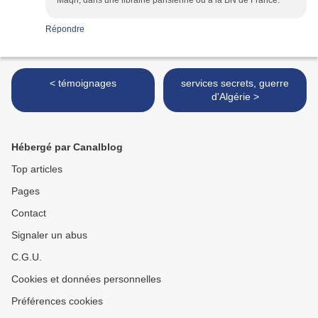
Maqri, dans une librairie parisienne ou à la BN de France.
Répondre
< témoignages
services secrets, guerre
d'Algérie >
Hébergé par Canalblog
Top articles
Pages
Contact
Signaler un abus
C.G.U.
Cookies et données personnelles
Préférences cookies