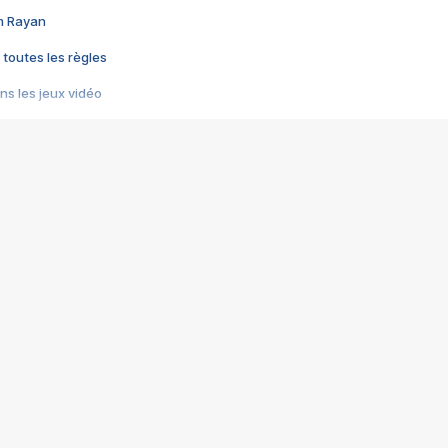
im Rayan
 toutes les règles
s les jeux vidéo
us choquant de Rockstar ? - Le scandale BULLY
e plus moche de Steam
du RÊVE tourne au CAUCHEMAR
pendant 8 heures
it… à tort
umiliés par un jeu vidéo
ire - Final Fantasy 8
ti un empire - Age of Empires
story DOFUS