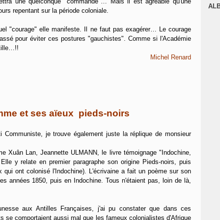
ettra une quelconque "commande"… Mais il est agréable qu'une
J
AL
ours repentant sur la période coloniale.
uel "courage" elle manifeste. Il ne faut pas exagérer… Le courage
 passé pour éviter ces postures "gauchistes". Comme si l'Académie
ille…!!
Michel Renard
mme et ses aïeux pieds-noirs
ti Communiste, je trouve également juste la réplique de monsieur
ame Xuân Lan, Jeannette ULMANN, le livre témoignage "Indochine,
. Elle y relate en premier paragraphe son origine Pieds-noirs, puis
 qui ont colonisé l'Indochine). L'écrivaine a fait un poème sur son
les années 1850, puis en Indochine. Tous n'étaient pas, loin de là,
nesse aux Antilles Françaises, j'ai pu constater que dans ces
 se comportaient aussi mal que les fameux colonialistes d'Afrique