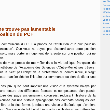
les fi
Franç
le der
MONN
le der
Jean 
Secour
le nou
ne trouve pas lamentable
le der
position du PCF
Monne
e communiqué du PCF à propos de l'attribution d'un prix pour un
lonisation". Que vous ne soyez pas d'accord avec cette position
bsolu, mais porter un jugement de la sorte sur une position qui ne
ble.
 hors de mon propos de me mêler dans la vie politique française, de
liothèque de l'Académie des Sciences d'Outre-Mer et ses trésors,
ais là n'est pas l'objet de la protestation du communiqué, il s'agit
r cette manière d'écrire l'histoire sur commande ou bien de dicter une
r des prix qu'on peut imposer une vision d'un système balayé par
 une lecture des différentes facettes et composantes d'un passé.
istoire des pays anciennement colonisés, réduisant l'histoire de la
, jalonnée par une histoire apologétique des combats héroïques des
ère et la plus ferme, je refuse une vision unilatérale, qui s'en tient
. L'ère coloniale fait bel et bien partie de l'histoire des métropoles