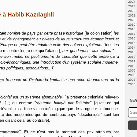
2024
2023
Fé
2022
N
 à Habib Kazdaghli
2021
A
Ju
2020
Fé
Fé
D
2019
J
N
D
2018
J
N
D
tain nombre de pays par cette phase historique
[la colonisation]
les
2017
M
O
O
D
n et de changement au niveau de leurs structures économiques et
2016
Av
S
S
N
D
2015
M
A
A
O
O
D
Europe ne peut être réduite à celle des colons exploiteurs
[tous les
2014
Fé
Ju
Ju
S
S
O
A
 minorité d'entre eux qui l'étaient],
aux gendarmes, aux soldats
".
2013
J
J
J
A
A
S
Ju
D
ecte son métier ne peut omettre de constater que cette présence a
2012
M
M
Ju
Ju
A
M
N
D
2011
Av
Av
J
J
Fé
O
N
D
ocio-économiques, une introduction d'un système scolaire moderne,
2010
M
M
M
M
J
A
A
N
D
tis politiques, associations...)
".
2009
J
J
M
Ju
Ju
O
N
D
.
2008
Fé
Av
J
S
O
N
N
ure tronquée de l'histoire la limitant à une série de victoires ou la
2007
J
Fé
Av
A
S
O
O
D
2006
J
M
Ju
A
S
S
N
D
.
Fé
J
Ju
A
Ju
O
N
D
J
M
J
J
M
S
O
N
olonial est un système abominable
" [la présence coloniale relève-t-
Av
M
M
Av
A
S
O
NE
tré…] ; ou comme "
système balayé par l'histoire
" [qu'est-ce qui
M
Av
Av
M
Ju
A
S
Fé
M
Fé
J
Ju
A
relèvent plus d'une vision idéologique que de la rigueur historienne.
J
Fé
J
M
J
Ju
ité des modernités que de nombreux pays "décolonisés" sont loin
J
Av
M
J
 en disant cela, au contraire).
M
Av
M
Fé
M
Av
J
Fé
M
 commande
". Et ce n'est pas le montant des prix attribués par
J
Fé