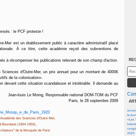
ensés : le PCF proteste !
-Mer est un établissement public à caractère administratif placé
ationale. À ce titre, cette académie reçoit des subventions de
RE
és à récompenser les publications relevant de son champ d'action.
es Sciences d'Outre-Mer, un prix annuel pour un montant de 4000€
tifs de la colonisation».
 devant cette situation scandaleuse et intolérable. Il demande au
Cont
Jean-louis Le Moing, Responsable national DOM-TOM du PCF
Paris, le 28 septembre 2009
AR
accuei
la jou
 l'Académie des Sciences d'Outre-Mer,
«Les T
l Bourdarie (1864-1950),
histor
congrè
 "créateurs" de la Mosquée de Paris
2023