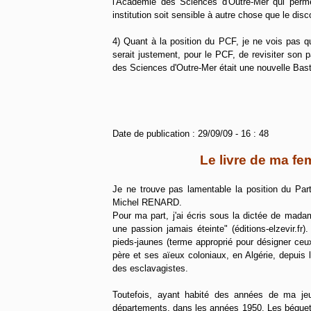
l'Académie des Sciences d'Outre-Mer qui perm
institution soit sensible à autre chose que le disc
4) Quant à la position du PCF, je ne vois pas q
serait justement, pour le PCF, de revisiter son
des Sciences d'Outre-Mer était une nouvelle Bast
Date de publication : 29/09/09 - 16 : 48
Le livre de ma fe
Je ne trouve pas lamentable la position du Par
Michel RENARD.
Pour ma part, j'ai écris sous la dictée de mad
une passion jamais éteinte" (éditions-elzevir.fr)
pieds-jaunes (terme approprié pour désigner ceux
père et ses aïeux coloniaux, en Algérie, depuis 
des esclavagistes.
Toutefois, ayant habité des années de ma jeu
départements, dans les années 1950. Les béquets