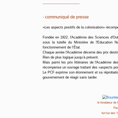
____________________
- communiqué de presse
«Les aspects positifs de la colonisation» récomp
Fondée en 1922, l'Académie des Sciences d'Outre
sous la tutelle du Ministère de l'Education N
fonctionnement de l’État.
Chaque année l'Académie décerne des prix destin
Rien de plus logique jusqu’à présent.
Mais parmi les prix littéraires de l'Académie d
récompense un ouvrage traitant des «aspects posi
Le PCF exprime son étonnement et sa réprobation
gouvernement de réagir sans tarder.
le fondateur de
Pau
fut l'un des