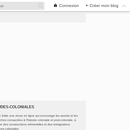
Connexion
+
Créer mon blog
UDES-COLONIALES
e édite une revue en ligne qui encourage les savoirs et les
ches consacrées à l’histoire coloniale et post-coloniale, à
oire des constructions mémorielles et des immigrations
ines coloniales