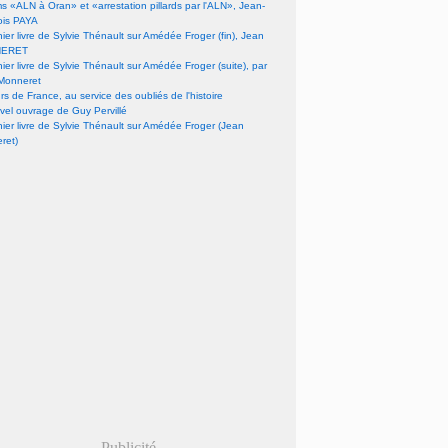
lms «ALN à Oran» et «arrestation pillards par l'ALN», Jean-
ois PAYA
nier livre de Sylvie Thénault sur Amédée Froger (fin), Jean
ERET
nier livre de Sylvie Thénault sur Amédée Froger (suite), par
Monneret
s de France, au service des oubliés de l'histoire
vel ouvrage de Guy Pervillé
nier livre de Sylvie Thénault sur Amédée Froger (Jean
ret)
Publicité