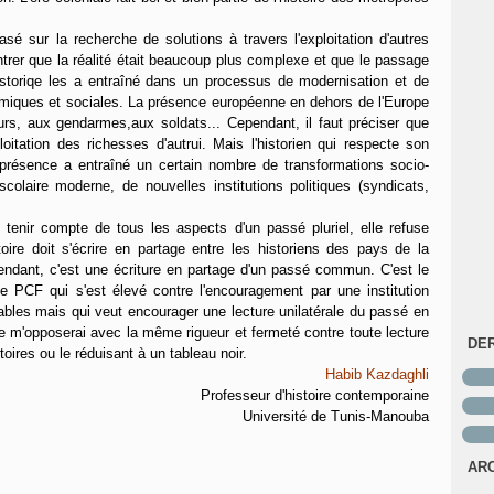
 sur la recherche de solutions à travers l'exploitation d'autres
trer que la réalité était beaucoup plus complexe et que le passage
storiqe les a entraîné dans un processus de modernisation et de
miques et sociales. La présence européenne en dehors de l'Europe
eurs, aux gendarmes,aux soldats... Cependant, il faut préciser que
xploitation des richesses d'autrui. Mais l'historien qui respecte son
présence a entraîné un certain nombre de transformations socio-
olaire moderne, de nouvelles institutions politiques (syndicats,
e tenir compte de tous les aspects d'un passé pluriel, elle refuse
ire doit s'écrire en partage entre les historiens des pays de la
ndant, c'est une écriture en partage d'un passé commun. C'est le
e PCF qui s'est élevé contre l'encouragement par une institution
uables mais qui veut encourager une lecture unilatérale du passé en
 je m'opposerai avec la même rigueur et fermeté contre toute lecture
DE
ctoires ou le réduisant à un tableau noir.
Habib Kazdaghli
Professeur d'histoire contemporaine
Université de Tunis-Manouba
AR