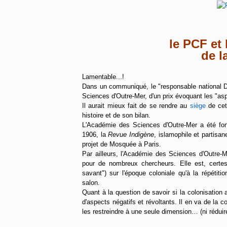
le PCF et 
de l
Lamentable...!
Dans un communiqué, le "responsable national D
Sciences d'Outre-Mer, d'un prix évoquant les "aspe
Il aurait mieux fait de se rendre au
siège
de cett
histoire et de son bilan.
L'Académie des Sciences d'Outre-Mer a été fon
1906, la
Revue Indigène
, islamophile et partisan
projet de Mosquée à Paris.
Par ailleurs, l'Académie des Sciences d'Outre-M
pour de nombreux chercheurs. Elle est, certes
savant") sur l'époque coloniale qu'à la répétit
salon.
Quant à la question de savoir si la colonisation
d'aspects négatifs et révoltants. Il en va de la
les restreindre à une seule dimension… (ni réduire