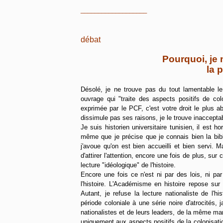
___________________
débat
Pourquoi, je 
la 
Désolé, je ne trouve pas du tout lamentable l
ouvrage qui "traite des aspects positifs de co
exprimée par le PCF, c'est votre droit le plus a
dissimule pas ses raisons, je le trouve inaccepta
Je suis historien universitaire tunisien, il est
même que je précise que je connais bien la bib
j'avoue qu'on est bien accueilli et bien servi. M
d'attirer l'attention, encore une fois de plus, su
lecture "idéologique" de l'histoire.
Encore une fois ce n'est ni par des lois, ni pa
l'histoire. L'Académisme en histoire repose sur
Autant, je refuse la lecture nationaliste de l'h
période coloniale à une série noire d'atrocités
nationalistes et de leurs leaders, de la même mani
uniquement aux aspects positifs de la colonisation