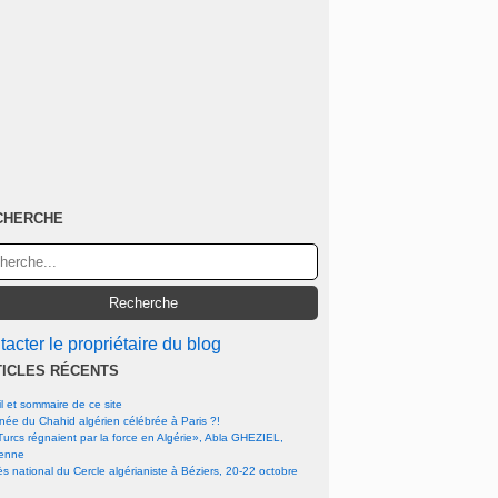
CHERCHE
acter le propriétaire du blog
TICLES RÉCENTS
l et sommaire de ce site
rnée du Chahid algérien célébrée à Paris ?!
urcs régnaient par la force en Algérie», Abla GHEZIEL,
ienne
s national du Cercle algérianiste à Béziers, 20-22 octobre