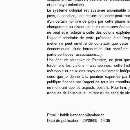
et des pays colonisés.
Le système colonial est système abominable basé
pays, cependant, une lecture raisonnée peut mon
d'un certain nombre de pays par cette phase hi
changement au niveau de leurs structures écono
ne peut être réduite à celle des colons exploit
l'objectif prioritaire de cette présence était l'e
métier ne peut omettre de constater que cette 
économiques, d'une introduction d'un système sc
partis politiques, associations...).
Une écriture objective de l'histoire, ne peut qu
forcément les visions manichéennes, cette histo
métropole et ceux des pays nouvellement indépe
sens que je donne à la position exprimée par l
publique financé par l'argent de tous les contrib
ne montrant que les aspects positifs. Pour finir,
tronquée de l'histoire le limitant à une série de vi
Email : habib.kazdaghli@yahoo.fr
Date de publication : 29/09/09 - 14:36