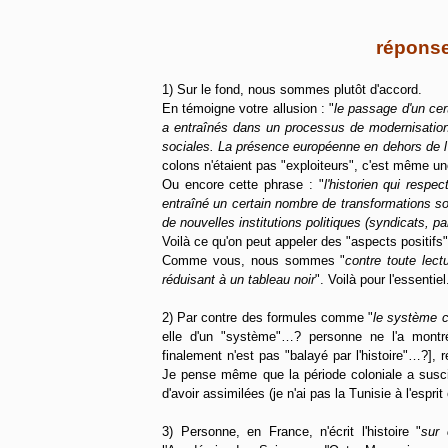
réponse
1) Sur le fond, nous sommes plutôt d'accord.
En témoigne votre allusion : "
le passage d'un cer
a entraînés dans un processus de modernisatio
sociales. La présence européenne en dehors de l'
colons n'étaient pas "exploiteurs", c'est même une
Ou encore cette phrase : "
l'historien qui resp
entraîné un certain nombre de transformations s
de nouvelles institutions politiques (syndicats, par
Voilà ce qu'on peut appeler des "aspects positifs"
Comme vous, nous sommes "
contre toute lect
réduisant à un tableau noir
". Voilà pour l'essentiel
2) Par contre des formules comme "
le système c
elle d'un "système"…? personne ne l'a mon
finalement n'est pas "balayé par l'histoire"…?], 
Je pense même que la période coloniale a susc
d'avoir assimilées (je n'ai pas la Tunisie à l'esprit
3) Personne, en France, n'écrit l'histoire "
sur