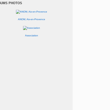
anvier
(1)
BUMS PHOTOS
ANOM, Aix-en-Provence
Association