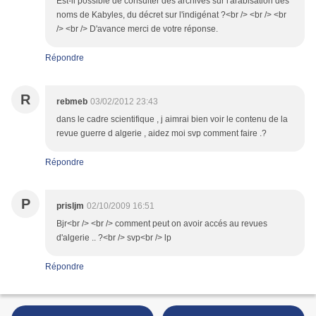
Est-il possible de consulter des archives sur l'arabisation des
noms de Kabyles, du décret sur l'indigénat ?<br /> <br /> <br
/> <br /> D'avance merci de votre réponse.
Répondre
R
rebmeb
03/02/2012 23:43
dans le cadre scientifique , j aimrai bien voir le contenu de la
revue guerre d algerie , aidez moi svp comment faire .?
Répondre
P
prisljm
02/10/2009 16:51
Bjr<br /> <br /> comment peut on avoir accés au revues
d'algerie .. ?<br /> svp<br /> lp
Répondre