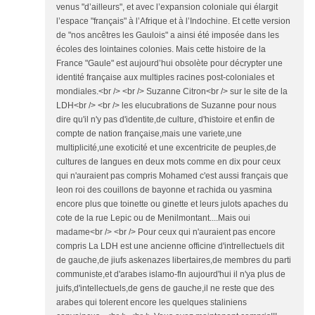
venus "d’ailleurs", et avec l’expansion coloniale qui élargit
l’espace "français" à l’Afrique et à l’Indochine. Et cette version
de "nos ancêtres les Gaulois" a ainsi été imposée dans les
écoles des lointaines colonies. Mais cette histoire de la
France "Gaule" est aujourd’hui obsolète pour décrypter une
identité française aux multiples racines post-coloniales et
mondiales.<br /> <br /> Suzanne Citron<br /> sur le site de la
LDH<br /> <br /> les elucubrations de Suzanne pour nous
dire qu'il n'y pas d'identite,de culture, d'histoire et enfin de
compte de nation française,mais une variete,une
multiplicité,une exoticité et une excentricite de peuples,de
cultures de langues en deux mots comme en dix pour ceux
qui n'auraient pas compris Mohamed c'est aussi français que
leon roi des couillons de bayonne et rachida ou yasmina
encore plus que toinette ou ginette et leurs julots apaches du
cote de la rue Lepic ou de Menilmontant....Mais oui
madame<br /> <br /> Pour ceux qui n'auraient pas encore
compris La LDH est une ancienne officine d'intrellectuels dit
de gauche,de jiufs askenazes libertaires,de membres du parti
communiste,et d'arabes islamo-fln aujourd'hui il n'ya plus de
juifs,d'intellectuels,de gens de gauche,il ne reste que des
arabes qui tolerent encore les quelques staliniens