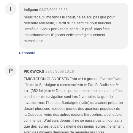
I
indigene
03/07/2008 23:38
héé!!! fada, tu me fends le coeur, ne sais-tu pas que pour
défendre Marseille, il suffit d'une sardine pour boucher
l'entrée du vieux port?<br /> <br /> Oh puté, vous êtes
impardonnables d'ignorer cette stratégie purement
marseillaise
Répondre
P
PICKWICKS
28/06/2008 10:18
EMIGRATION CLANDESTINE<br /> La grande “évasion” vers
l’île de la Sardaigne a commencé<br /> Par :B. Badis <br />
Lu : (352 fois)<br /> Depuis pratiquement une semaine, où les
conditions de navigation sont très favorables, la grande
invasion vers l’île de la Sardaigne (Italie) qu’avaient préparée
durant plusieurs mois des jeunes des quartiers populeux de
la Coquette, voire des autres régions limitrophes, a bel et bien
commencé. D’ailleurs depuis, il ne se passe pas un jour sans
que des jeunes, et parfois même des moins jeunes, ne tentent
avec des moyens dérisoires de rejoindre les côtes