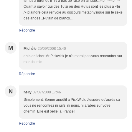
temps à jurer qu'il n'y a pas de race en afrique....<br /> <br />
Quant à savoir qui des Tutsi ou des Hutus sont les plus a <br
/> plaindre cela renvoie au discours metaphysique sur le sexe
des anges...Putain de blancs...
Répondre
M
Michèle
25/09/2008 15:40
eh bien! cher Mr Pickwick je n'aimerai pas vous rencontrer sur
monchemin .............
Répondre
N
nelly
07/07/2008 17:46
Simplement, Bonne appêtit à PickWick. J'espère qu'après cà
vous ne rencontrez ni juifs, ni noirs, ni arabes sur votre
chemin. Elle est belle la France!
Répondre