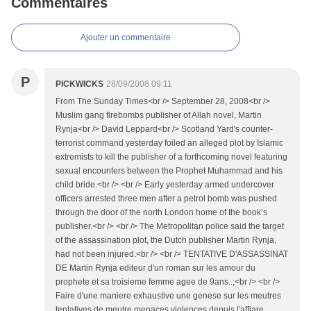
Commentaires
Ajouter un commentaire
P
PICKWICKS
28/09/2008 09:11
From The Sunday Times<br /> September 28, 2008<br />
Muslim gang firebombs publisher of Allah novel, Martin
Rynja<br /> David Leppard<br /> Scotland Yard's counter-
terrorist command yesterday foiled an alleged plot by Islamic
extremists to kill the publisher of a forthcoming novel featuring
sexual encounters between the Prophet Muhammad and his
child bride.<br /> <br /> Early yesterday armed undercover
officers arrested three men after a petrol bomb was pushed
through the door of the north London home of the book’s
publisher.<br /> <br /> The Metropolitan police said the target
of the assassination plot, the Dutch publisher Martin Rynja,
had not been injured.<br /> <br /> TENTATIVE D'ASSASSINAT
DE Martin Rynja editeur d'un roman sur les amour du
prophete et sa troisieme femme agee de 9ans..;<br /> <br />
Faire d'une maniere exhaustive une genese sur les meutres
tentatives de meutre,menaces,violences depuis l'affiare