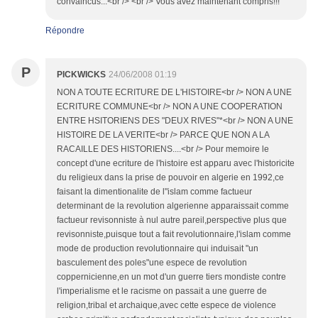
convaincus...<br /> <br /> Vous avez maintenant compris!!!
Répondre
P
PICKWICKS
24/06/2008 01:19
NON A TOUTE ECRITURE DE L'HISTOIRE<br /> NON A UNE
ECRITURE COMMUNE<br /> NON A UNE COOPERATION
ENTRE HSITORIENS DES "DEUX RIVES"*<br /> NON A UNE
HISTOIRE DE LA VERITE<br /> PARCE QUE NON A LA
RACAILLE DES HISTORIENS....<br /> Pour memoire le
concept d'une ecriture de l'histoire est apparu avec l'historicite
du religieux dans la prise de pouvoir en algerie en 1992,ce
faisant la dimentionalite de l"islam comme factueur
determinant de la revolution algerienne apparaissait comme
factueur revisonniste à nul autre pareil,perspective plus que
revisonniste,puisque tout a fait revolutionnaire,l'islam comme
mode de production revolutionnaire qui induisait "un
basculement des poles"une espece de revolution
coppernicienne,en un mot d'un guerre tiers mondiste contre
l'imperialisme et le racisme on passait a une guerre de
religion,tribal et archaique,avec cette espece de violence