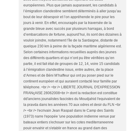
européennes. Plus que jamais auparavant, les candidats à
l’émigration clandestine semblent déterminés à aller jusqu’au
bout de leur désespoir et l’on appréhende le pire pour les
jours à venir. En effet, encouragés par la traversée de la
grande bleue avec succès par plusieurs harragas, à bord
d’embarcations de fortune, aujourd’hui, ils sont des dizaines à
vouloir joindre, notamment l’île de la Sardaigne, distante de
quelque 230 km à peine de la façade maritime algérienne est.
Selon certaines informations recueillies auprès des jeunes
des différents quartiers et qui n’ont pu être vérifiées qu’en
partie, il est fait état de groupes de 12, 14, voire 15 candidats
à l’émigration clandestine issus, entre autres, de la place
d’Armes et de Béni M’haffeur qui ont pu poser pied sur le
continent européen et qui auraient contacté leur famille par
téléphone. <br /> <br /> LIBERTE JOURNAL D'EXPRESSION
FRANçAISE 28062008<br /> dont la redaction est constitue
dd'anciens jounalistes fascistes du Moudjahid l'equivalent de
la pravda dans les annéees 70 aux odres et desir du FLN <br
/> <br /> l'ecrivain Jean Raspail dans le Camp des Saints
(1973) narre l'epopée 'une population indienne venue par
bateaux entiers s'echouer sur les cotes mediterraneenne
pouir envahir et s'etablir en france au grand dam des