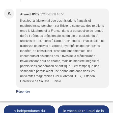
A
Ahmed JDEY
22/06/2008 16:54
Il est tout à fait normal que des historiens français et
maghrébins se penchent sur l'histoire complexe des relations
entre le Maghreb et la France, dans la perspective de longue
durée ( périodes précoloniale, coloniale et postcoloniale);
archives et documents à l'appui, techniques d'investigation et
d'analyse objectives et variées, hypothèses de recherches
fondées, en constituent l'ossature fondamentale; des
chercheurs et historiens des 2 rives de la Méditerranée
travaillent donc sur ce champ, mais de manière inégale et
parfois sans coopération scientifique; il est temps que des
séminaires pareils aient une bonne audience dans les
universités maghrébines.<br /> Ahmed JDEY, Historien,
Université de Sousse, Tunisie
Répondre
< indépendance du
le vocabulaire usuel de la