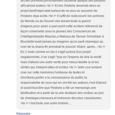
archeo primitive,porfondement racialiste typique des peuples
africainset arabes.<br /> Ecrire l'histoire devenait alors un
projet dontl'objet etait surtout de ne plus se souvenir de
l'histoire deja ecrite.<br /> Il suffit de redecouvrir les archives
du Monde ou du Nouvel obs durant toute la guerre
d'algerie,pour saisir a quel point cette ecriture referencé de
façon universelle sous la plumes des Consciences de
l'intelligentsia(de Mauriac,a Malraux,de Servan Schrebber à
Bourdet)n'avait jamais pu imaginer qu'un parti islamique au
nom de la sharia fln prendrait le pouvoir 40ans .apres...<br />
En 2 mots comme en dix il s'agit surtout d'un projet
negationniste, il ne s'agit ^pas en l'espece de dire la verité
mais d'abord une autre verite pour mieux falsifie la et les
vérités qui s'etaient dites et ecrites.<br /> Jeter une lumiere
crue sur cette memoires honteuse de textes et
d'ecritures,porter a la connaissance du public la
responsabilite de ceux qui en ont été les auteurs,c'est d'abord
et avant tout dire que l'histoire a été un mensonge,une
falsification et a partir de la une dictature des scribes au prix
de chantages,menaces,et violences des plus crpauleuses..
<br /> c'est toute une autre histoire....
Répondre