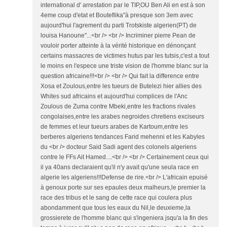
international d' arrestation par le TIP,OU Ben Ali en est à son
4eme coup d'etat et Bouteflika"à presque son 3em avec
aujourd'hui l'agrement du parti Trotskiste algerien(PT) de
louisa Hanoune"...<br /> <br /> Incriminer pierre Pean de
vouloir porter atteinte à la vérité historique en dénonçant
certains massacres de victimes hutus par les tutsis,c'est a tout
le moins en l'espece une triste vision de l'homme blanc sur la
question africaine!!!<br /> <br /> Qui fait la difference entre
Xosa et Zoulous,entre les tueurs de Butelezi hier allies des
Whites sud africains et aujourd'hui complices de l'Anc
Zoulous de Zuma contre Mbeki,entre les fractions rivales
congolaises,entre les arabes negroides chretiens exciseurs
de femmes et leur tueurs arabes de Kartoum,entre les
berberes algeriens tendances Farid mehenni et les Kabyles
du <br /> docteur Said Sadi agent des colonels algeriens
contre le FFs Ait Hamed....<br /> <br /> Certainement ceux qui
il ya 40ans declaraient qu'il n'y avait qu'une seula race en
algerie les algeriens!!!Defense de rire.<br /> L'africain epuisé
à genoux porte sur ses epaules deux malheurs,le premier la
race des tribus et le sang de cette race qui coulera plus
abondamment que tous les eaux du Nil,le deuxieme,la
grossierete de l'homme blanc qui s'ingeniera jsqu'a la fin des