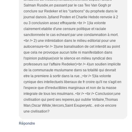
Salman Rusdie,en passant par le cas Teo Van Gogh pr
conclure sur Redeker et les "cartoons" du prophete dans le
journal danois Jylland Posten et Charlie Hebdo renvoie à 2
ou 3 conclusion assez effrayante.<br /> 1)la volonte
clairement etablie d'une censure politique et raciale
sanctionneée le cas echeant par une condamnation à mort.
<br /> 2) une intimidation dans le milieu editorial pour une
autocensure<br /> 3)une banalisation de cet interdit au point
que cela ne provoque aucun tolle ni manifestation dans
l'opinion publqiue(voir le silence en milieu syndical des
professeurs sur l'affaire Redeker)<br /> 4)un soutien implicite
de la communaute muslumane dans sa totalité qui devrait
etre la premiere à sortir dans la rue..;<br /> 5)la volonte
cynique des intellectuels liberaux de fr croire qu'il ne s'agit en
l'espece que d'irreductibles marginaux et non de la masse
integrale de tous les msulmans..<br /> <br /> Conclusion;une
civilisation qui perd ses reperes,qui oublie Voltaire,Thomas
Man,Oscar Wilde,Vercors,Saint Exuperyetc.. est-ce encore
une civilisation?
Répondre