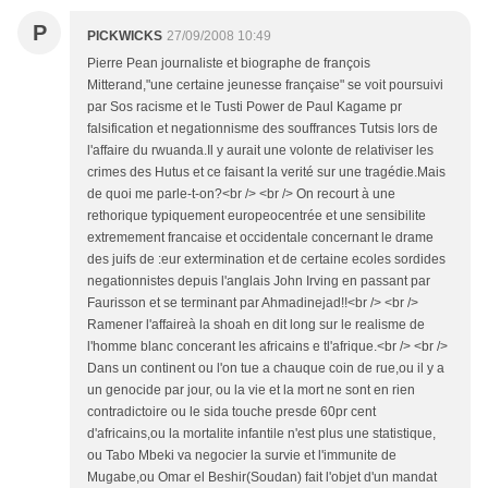
P
PICKWICKS
27/09/2008 10:49
Pierre Pean journaliste et biographe de françois
Mitterand,"une certaine jeunesse française" se voit poursuivi
par Sos racisme et le Tusti Power de Paul Kagame pr
falsification et negationnisme des souffrances Tutsis lors de
l'affaire du rwuanda.Il y aurait une volonte de relativiser les
crimes des Hutus et ce faisant la verité sur une tragédie.Mais
de quoi me parle-t-on?<br /> <br /> On recourt à une
rethorique typiquement europeocentrée et une sensibilite
extremement francaise et occidentale concernant le drame
des juifs de :eur extermination et de certaine ecoles sordides
negationnistes depuis l'anglais John Irving en passant par
Faurisson et se terminant par Ahmadinejad!!<br /> <br />
Ramener l'affaireà la shoah en dit long sur le realisme de
l'homme blanc concerant les africains e tl'afrique.<br /> <br />
Dans un continent ou l'on tue a chauque coin de rue,ou il y a
un genocide par jour, ou la vie et la mort ne sont en rien
contradictoire ou le sida touche presde 60pr cent
d'africains,ou la mortalite infantile n'est plus une statistique,
ou Tabo Mbeki va negocier la survie et l'immunite de
Mugabe,ou Omar el Beshir(Soudan) fait l'objet d'un mandat