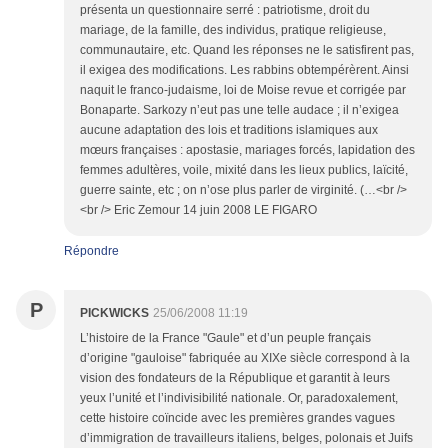
présenta un questionnaire serré : patriotisme, droit du
mariage, de la famille, des individus, pratique religieuse,
communautaire, etc. Quand les réponses ne le satisfirent pas,
il exigea des modifications. Les rabbins obtempérèrent. Ainsi
naquit le franco-judaisme, loi de Moise revue et corrigée par
Bonaparte. Sarkozy n’eut pas une telle audace ; il n’exigea
aucune adaptation des lois et traditions islamiques aux
mœurs françaises : apostasie, mariages forcés, lapidation des
femmes adultères, voile, mixité dans les lieux publics, laïcité,
guerre sainte, etc ; on n’ose plus parler de virginité. (…<br />
<br /> Eric Zemour 14 juin 2008 LE FIGARO
Répondre
P
PICKWICKS
25/06/2008 11:19
L’histoire de la France "Gaule" et d’un peuple français
d’origine "gauloise" fabriquée au XIXe siècle correspond à la
vision des fondateurs de la République et garantit à leurs
yeux l’unité et l’indivisibilité nationale. Or, paradoxalement,
cette histoire coïncide avec les premières grandes vagues
d’immigration de travailleurs italiens, belges, polonais et Juifs