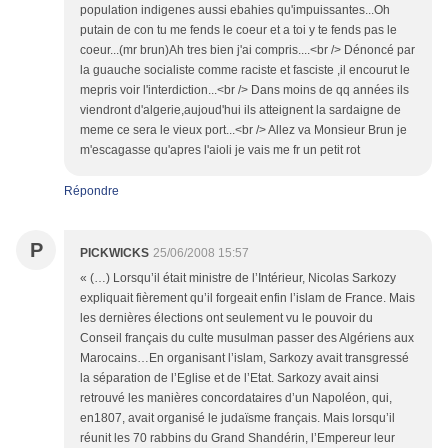
population indigenes aussi ebahies qu'impuissantes...Oh
putain de con tu me fends le coeur et a toi y te fends pas le
coeur...(mr brun)Ah tres bien j'ai compris....<br /> Dénoncé par
la guauche socialiste comme raciste et fasciste ,il encourut le
mepris voir l'interdiction...<br /> Dans moins de qq années ils
viendront d'algerie,aujoud'hui ils atteignent la sardaigne de
meme ce sera le vieux port...<br /> Allez va Monsieur Brun je
m'escagasse qu'apres l'aioli je vais me fr un petit rot
Répondre
P
PICKWICKS
25/06/2008 15:57
« (…) Lorsqu’il était ministre de l’Intérieur, Nicolas Sarkozy
expliquait fièrement qu’il forgeait enfin l’islam de France. Mais
les dernières élections ont seulement vu le pouvoir du
Conseil français du culte musulman passer des Algériens aux
Marocains…En organisant l’islam, Sarkozy avait transgressé
la séparation de l’Eglise et de l’Etat. Sarkozy avait ainsi
retrouvé les manières concordataires d’un Napoléon, qui,
en1807, avait organisé le judaïsme français. Mais lorsqu’il
réunit les 70 rabbins du Grand Shandérin, l’Empereur leur