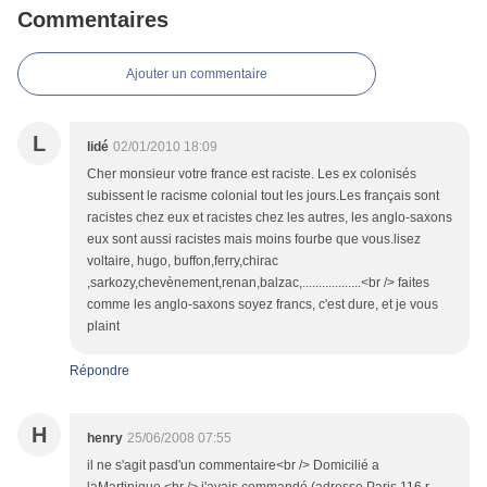
Commentaires
Ajouter un commentaire
L
lidé
02/01/2010 18:09
Cher monsieur votre france est raciste. Les ex colonisés
subissent le racisme colonial tout les jours.Les français sont
racistes chez eux et racistes chez les autres, les anglo-saxons
eux sont aussi racistes mais moins fourbe que vous.lisez
voltaire, hugo, buffon,ferry,chirac
,sarkozy,chevènement,renan,balzac,..................<br /> faites
comme les anglo-saxons soyez francs, c'est dure, et je vous
plaint
Répondre
H
henry
25/06/2008 07:55
il ne s'agit pasd'un commentaire<br /> Domicilié a