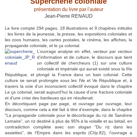
Supercherie coloniale
présentation du livre par l'auteur
Jean-Pierre RENAUD
Le livre compte 294 pages, 18 illustrations et 9 chapitres intitulés
: les livres de la jeunesse, la presse, les expositions coloniales et
les zoos humains, les cartes postales, le cinéma, les affiches, la
propagande coloniale, et le ça colonial.
L’ouvrage analyse en effet, vecteur par vecteur
d’information et de culture, le discours que tient
un collectif de chercheurs (1) sur une culture
coloniale et impériale qui aurait existé sous la IIIe
République, et plongé la France dans un bain colonial. Cette
culture se serait prolongée sous les IVe et Ve République et, à
travers la voie d’un inconscient collectif évoqué dans le chapitre
Le ça colonial, serait aujourd’hui la cause d’une fracture coloniale
et d’une crise des banlieues qui en résulterait.
En décortiquant page par page, et ouvrage par ouvrage, leur
discours, comme cela a été fait à titre d’exemple, dans le chapitre
"La propagande coloniale pour le décorticage du riz de Sandrine
Lemaire", un riz destiné à plus de 95% à la volaille et au bétail, en
contradiction complète avec son slogan "Du riz dans les
assiettes", de l’Empire dans les esprits (CI/p.82), l’ouvrage a