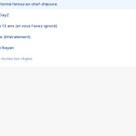
nsformé l’ennui en chef-d’œuvre
 DayZ
 a 13 ans (et vous l'avez ignoré)
e (littéralement)
im Rayan
 toutes les règles
s les jeux vidéo
us choquant de Rockstar ? - Le scandale BULLY
e plus moche de Steam
du RÊVE tourne au CAUCHEMAR
pendant 8 heures
it… à tort
umiliés par un jeu vidéo