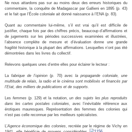
Ne nous attardons pas sur au moins deux des erreurs historiques du
commentaire, la conquête de Madagascar par Gallieni en 1895 (p. 43)
et le fait que l’École coloniale ait donné naissance à l’ENA (p. 83).
Quant au commentaire lui-même, s’il est vrai qu’il est difficile de
justifier, chaque fois par des chiffres précis, beaucoup d’affirmations et
de jugements sur les périodes successives examinées et illustrées,
l’absence complète de mesure et d’évaluation donne une grande
fragilité historique à la plupart des affirmations. Lesquelles n’ont pas été
démontrées dans les livres du collectif.
Relevons quelques unes d’entre elles pour éclairer le lecteur :
La
fabrique de l’opinion
(p. 70) avec
la propagande coloniale, une
multitude de relais, la radio et le cinéma sont mobilisés et financés par
l’Etat, des milliers de publications et de supports
.
Les
femmes
(p. 129) et la notation,
un des sujets les plus reproduits
dans les cartes postales coloniales
, avec l’inévitable référence aux
érotiques mauresques. Représentation des femmes des colonies qui
n’est pas celle reconnue par les meilleurs spécialistes.
L’
Agence économique des colonies
, recréée par le régime de Vichy en
1941,
elle bénéficie de moyens
considérables
,