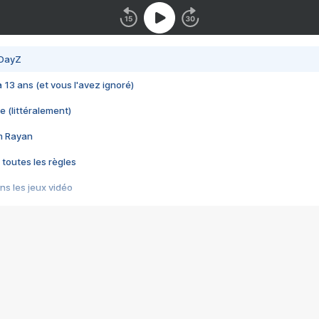
 DayZ
 a 13 ans (et vous l'avez ignoré)
e (littéralement)
im Rayan
 toutes les règles
s les jeux vidéo
us choquant de Rockstar ? - Le scandale BULLY
e plus moche de Steam
du RÊVE tourne au CAUCHEMAR
pendant 8 heures
it… à tort