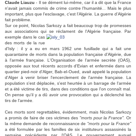
Claude Liauzu
- Il se dément lui-même, car il a dit que la France
n'avait jamais commis de crime contre l'humanité... Mais le plus
important, plus que l'esclavage, c'est l'Algérie. La guerre d'Algérie
fait problème.
Sur ce point, Nicolas Sarkozy a fait beaucoup trop de promesses
aux associations qui se réclament de
l'Algérie française. Par
exemple dans le cas
des morts de la rue
d'Isly : il y a eu en mars 1962 une fusillade qui a fait une
quarantaine de morts dans la population française d'Algérie, due
à l'armée française. L'Organisation de l'armée secrète (OAS),
opposée aux tout récents accords d'Evian et enfermée dans un
quartier pied-noir d'Alger, Bab-el-Oued, avait appelé la population
d'Alger à venir briser l'encerclement de l'armée française. La
population s'est déplacée, s'est heurtée à un barrage de l'armée
et a été victime de tirs, dans des conditions que l'on connaît mal.
On pense qu'il y a dû avoir une provocation qui a déclenché les
tirs de l'armée.
Ces morts sont regrettables, évidemment, mais Nicolas Sarkozy
a promis de faire de ces victimes des
"morts pour la France".
Or
la même demande de reconnaissance de
"morts pour la France"
a été formulée par les familles de six instituteurs assassinés la
semaine précédente par l'OAS. Le gouvernement auquel