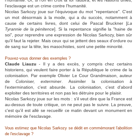
l'humanité. Or, si l'on en croit la loi Taubira, et les Nations unies,
l'esclavage est un crime contre l'humanité.
Nicolas Sarkozy joue sur l'équivoque du mot "repentance". C'est
un mot désormais à la mode, qui a du succès, notamment à
cause de certains livres, dont celui de Pascal Bruckner [
La
Tyrannie de la pénitence
]. Si la repentance signifie la "haine de
soi", pour reprendre une expression de Nicolas Sarkozy, bien sûr
qu'il faut la rejeter. Mais ceux qui se jettent des seaux d'ordure ou
de sang sur la tête, les masochistes, sont une petite minorité.
Pouvez-vous donner des exemples ?
Claude Liauzu
- Il y a des excès, y compris chez certains
historiens, qui veulent faire porter à la République le crime de la
colonisation. Par exemple Olivier Le Cour Grandmaison, auteur
de
Coloniser, exterminer
. Assimiler la colonisation à
l'extermination, c'est absurde. La colonisation, c'est d'abord
exploiter des territoires et non pas les détruire pour le plaisir.
Nicolas Sarkozy joue sur les mots : s'il veut dire que la France est
au-dessus de toute critique, on ne peut pas le suivre. La preuve,
c'est qu'il est allé se recueillir ce matin devant un monument en
mémoire de l'esclavage.
Vous estimez que Nicolas Sarkozy se dédit en commémorant l'abolition
de l'esclavage ?