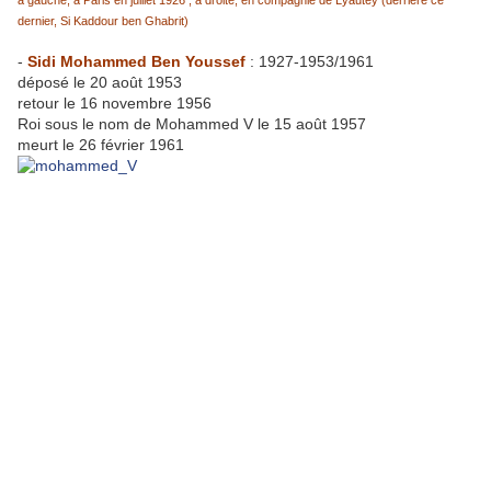
à gauche, à Paris en juillet 1926 ; à droite, en compagnie de Lyautey (derrière ce
dernier, Si Kaddour ben Ghabrit)
-
Sidi Mohammed Ben Youssef
: 1927-1953/1961
déposé le 20 août 1953
retour le 16 novembre 1956
Roi sous le nom de Mohammed V le 15 août 1957
meurt le 26 février 1961