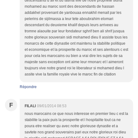
descendants d ali et du fatima fille de notre prophete sidna
mohamed au maroc sont des descendants de hassan
addakhel provenant de yanbouaa ennakhil menait par les
pelerins de sijilmassa a leur tete aboubrahim elomari
descendant du deuxieme khalif depuis leurs arrivees au
tromne alaouite par leur fondateur sghrif ben ali shrif jusqua
notre glorieux souverain sidi mohamed dieu ll assiste tous les
monarcs de cette diynastie ont maintenu la stabilite politique
et economique et la prosperite du maroc et ses alentours c est
pour cela les marocains ou bien a vrai dire les sujets de sa
majeste sans exception ont aime leur rmonarc et l aimeront
toujours vive notre grand roi le liberateur si mohamed dieu l
assite vive la famille royale vive le maroc fin de citation
Répondre
F
FILALI
09/01/2014 08:53
nous marocains ce que nous interesse en premier lieu c est la
stabilite la paix puis la prosperite et l hospitalite tout ca ne
poura etre realiser qu avec notre glorieuse dynastie et a
savtete nos grand souverains pari eux notre glorieux roi dieu