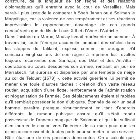
construire, de la longueur de son règne et des relations
diplomatiques qu'il entretint avec la cour de Versailles. Mais
serait-il plus juste de le comparer à Shah Jahan ou à Soliman le
Magnifique, car la violence de son tempérament et ses réactions
imprévisibles le rapprochaient davantage de ces grands
conquérants que du fils de Louis XIII et d'Anne d'Autriche.
Dans l'histoire du Maroc, Moulay Ismaïl représente un sommet. À
travers lui, toute l'énergie accumulée pendant des siècles dans
les steppes du Tafilalet, explose comme un ouragan. S'il
consacra vingt-six ans de son règne à réprimer les révoltes
toujours récurrentes des Sanhaja, des Dilaï et des Aït-Atta -
opérations au cours desquelles son armée, rentrant un jour de
Marrakech, fut surprise et dispersée par une tempête de neige
au col de Telouet (1679) -, cette activité guerrière lui permit de
mener une foule d'autres tâches : création d'un vaste réseau
routier, acquisition d'une flotte, renforcement de l'administration
et réoganisation de l'armée. Ses déplacements étaient si rapides
qu'il semblait posséder le don d'ubiquité. Étonnée de voir un seul
homme paraître presque simultanément en tant d'endroits
différents, la rumeur publique assura qu'il s'était rendu
possesseur de l'anneau magique de Salomon et qu'il lui suffisait
d'en tourner le chaton vers l'intérieur de sa main pour que les
djinns accourussent de toutes parts pour se mettre à son service.
Bâtir était une de ses passions dominantes. On a calculé que,