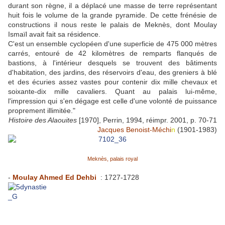
durant son règne, il a déplacé une masse de terre représentant
huit fois le volume de la grande pyramide. De cette frénésie de
constructions il nous reste le palais de Meknès, dont Moulay
Ismaïl avait fait sa résidence.
C'est un ensemble cyclopéen d'une superficie de 475 000 mètres
carrés, entouré de 42 kilomètres de remparts flanqués de
bastions, à l'intérieur desquels se trouvent des bâtiments
d'habitation, des jardins, des réservoirs d'eau, des greniers à blé
et des écuries assez vastes pour contenir dix mille chevaux et
soixante-dix mille cavaliers. Quant au palais lui-même,
l'impression qui s'en dégage est celle d'une volonté de puissance
proprement illimitée."
Histoire des Alaouites
[1970], Perrin, 1994, réimpr. 2001, p. 70-71
Jacques Benoist-Méchi
n
(1901-1983)
Meknès, palais royal
-
Moulay Ahmed Ed Dehbi
: 1727-1728