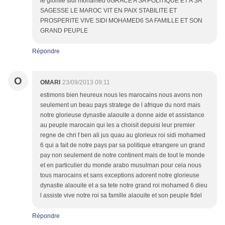
le glorifie sidi mohamed 6GRACE A SA POLITIQUE ET A SA
SAGESSE LE MAROC VIT EN PAIX STABILITE ET
PROSPERITE VIVE SIDI MOHAMED6 SA FAMILLE ET SON
GRAND PEUPLE
Répondre
O
OMARI
23/09/2013 09:11
estimons bien heureux nous les marocains nous avons non
seulement un beau pays stratege de l afrique du nord mais
notre glorieuse dynastie alaouite a donne aide et assistance
au peuple marocain qui les a choisit depuisi leur premier
regne de chri f ben ali jus quau au glorieux roi sidi mohamed
6 qui a fait de notre pays par sa politique etrangere un grand
pay non seulement de notre continent mais de tout le monde
et en particulier du monde arabo musulman pour cela nous
tous marocains et sans exceptions adorent notre glorieuse
dynastie alaouite et a sa tete notre grand roi mohamed 6 dieu
l assiste vive notre roi sa famille alaouite et son peuple fidel
Répondre