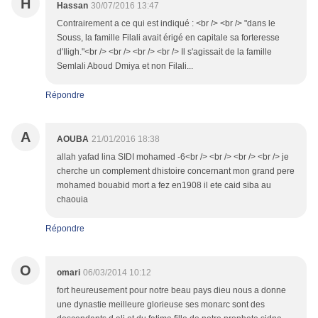
H
Hassan
30/07/2016 13:47
Contrairement a ce qui est indiqué : <br /> <br /> "dans le
Souss, la famille Filali avait érigé en capitale sa forteresse
d'Iligh."<br /> <br /> <br /> <br /> Il s'agissait de la famille
Semlali Aboud Dmiya et non Filali...
Répondre
A
AOUBA
21/01/2016 18:38
allah yafad lina SIDI mohamed -6<br /> <br /> <br /> <br /> je
cherche un complement dhistoire concernant mon grand pere
mohamed bouabid mort a fez en1908 il ete caid siba au
chaouia
Répondre
O
omari
06/03/2014 10:12
fort heureusement pour notre beau pays dieu nous a donne
une dynastie meilleure glorieuse ses monarc sont des