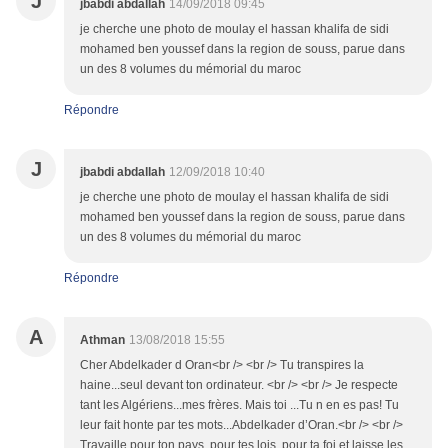
J
jbabdi abdallah
14/09/2018 09:45
je cherche une photo de moulay el hassan khalifa de sidi
mohamed ben youssef dans la region de souss, parue dans
un des 8 volumes du mémorial du maroc
Répondre
J
jbabdi abdallah
12/09/2018 10:40
je cherche une photo de moulay el hassan khalifa de sidi
mohamed ben youssef dans la region de souss, parue dans
un des 8 volumes du mémorial du maroc
Répondre
A
Athman
13/08/2018 15:55
Cher Abdelkader d Oran<br /> <br /> Tu transpires la
haine...seul devant ton ordinateur. <br /> <br /> Je respecte
tant les Algériens...mes frères. Mais toi ...Tu n en es pas! Tu
leur fait honte par tes mots...Abdelkader d’Oran.<br /> <br />
Travaille pour ton pays, pour tes lois, pour ta foi et laisse les