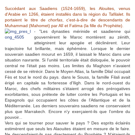
Succédant aux Saadiens (1524-1659), les Alouites, venus
d'Arabie en 1266, étaient installés dans la région du Tafilalet. Ils
portaient le titre de
chorfas
, c'est-à-dire de descendants de
Muhammad (Mahomet) par Alî et Fatima (la fille du Prophète).
- "Les dynasties mérinide et saadienne qui
gouvernèrent le Maroc montèrent au zénith,
atteignirent leur apogée et déclinèrent. Leur
trajectoire fut brillante, mais éphémère. Lorsque le dernier
souverain saadien mourut en 1659, il laissait le Maroc dans une
situation navrante. Si l'unité territoriale était disloquée, le pouvoir
central ne l'était pas moins. Les limites du Maghzen n'avaient
cessé de se rétrécir. Dans le Moyen Atlas, la famille Dilaî occupait
Fès et tout le nord du pays. dans le Souss, la famille Filali avait
érigé en capitale sa forteresse d'Iligh. Dans le nord-ouest du
Maroc, des chefs militaires s'étaient arrogé des prérogatives
exorbitantes, sous prétexte de lutter contre les Portugais et les
Espagnols qui occupaient les côtes de l'Atlantique et de la
Méditerranée. Les derniers souverains saadiens ne conservaient
plus que Marrakech. Encore n'y exerçaient-ils que l'ombre du
pouvoir...
Vers qui se tourner pour sauver le pays ? Des esprits éclairés
estimèrent que seuls les Alaouites étaient en mesure de le faire.
Ne descendaient-ils pas directement du Prophète ? N'étaient-ils