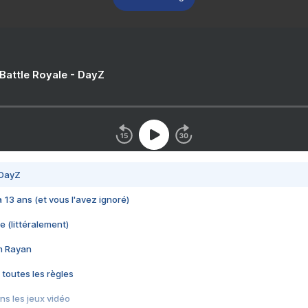
 Battle Royale - DayZ
 DayZ
 a 13 ans (et vous l'avez ignoré)
e (littéralement)
im Rayan
 toutes les règles
s les jeux vidéo