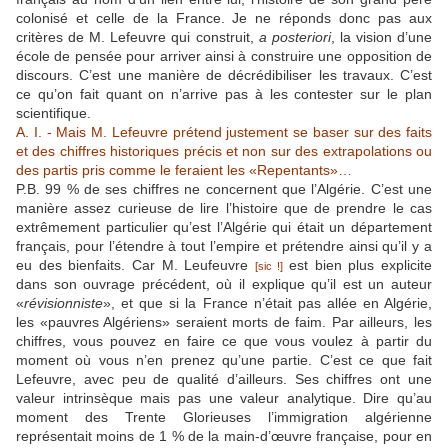
colonisé et celle de la France. Je ne réponds donc pas aux
critères de M. Lefeuvre qui construit,
a posteriori
, la vision d’une
école de pensée pour arriver ainsi à construire une opposition de
discours. C’est une manière de décrédibiliser les travaux. C’est
ce qu’on fait quant on n’arrive pas à les contester sur le plan
scientifique.
A. I. - Mais M. Lefeuvre prétend justement se baser sur des faits
et des chiffres historiques précis et non sur des extrapolations ou
des partis pris comme le feraient les «Repentants»…
P.B. 99 % de ses chiffres ne concernent que l’Algérie. C’est une
manière assez curieuse de lire l’histoire que de prendre le cas
extrêmement particulier qu’est l’Algérie qui était un département
français, pour l’étendre à tout l’empire et prétendre ainsi qu’il y a
eu des bienfaits. Car M. Leufeuvre
est bien plus explicite
[sic !]
dans son ouvrage précédent, où il explique qu’il est un auteur
«
révisionniste
», et que si la France n’était pas allée en Algérie,
les «pauvres Algériens» seraient morts de faim. Par ailleurs, les
chiffres, vous pouvez en faire ce que vous voulez à partir du
moment où vous n’en prenez qu’une partie. C’est ce que fait
Lefeuvre, avec peu de qualité d’ailleurs. Ses chiffres ont une
valeur intrinsèque mais pas une valeur analytique. Dire qu’au
moment des Trente Glorieuses l’immigration algérienne
représentait moins de 1 % de la main-d’œuvre française, pour en