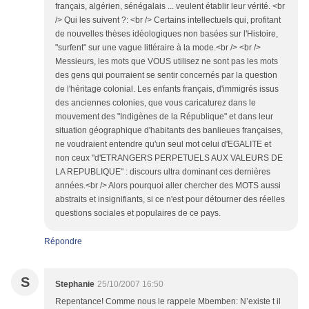
français, algérien, sénégalais ... veulent établir leur vérité. <br
/> Qui les suivent ?: <br /> Certains intellectuels qui, profitant
de nouvelles thèses idéologiques non basées sur l'Histoire,
"surfent" sur une vague littéraire à la mode.<br /> <br />
Messieurs, les mots que VOUS utilisez ne sont pas les mots
des gens qui pourraient se sentir concernés par la question
de l'héritage colonial. Les enfants français, d'immigrés issus
des anciennes colonies, que vous caricaturez dans le
mouvement des "Indigènes de la République" et dans leur
situation géographique d'habitants des banlieues françaises,
ne voudraient entendre qu'un seul mot celui d'EGALITE et
non ceux "d'ETRANGERS PERPETUELS AUX VALEURS DE
LA REPUBLIQUE" : discours ultra dominant ces dernières
années.<br /> Alors pourquoi aller chercher des MOTS aussi
abstraits et insignifiants, si ce n'est pour détourner des réelles
questions sociales et populaires de ce pays.
Répondre
S
Stephanie
25/10/2007 16:50
Repentance! Comme nous le rappele Mbemben: N’existe t il