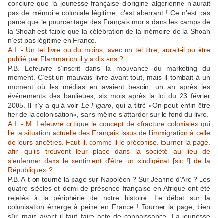
conclure que la jeunesse française d’origine algérienne n’aurait
pas de mémoire coloniale légitime, c’est aberrant ! Ce n’est pas
parce que le pourcentage des Français morts dans les camps de
la Shoah est faible que la célébration de la mémoire de la Shoah
n’est pas légitime en France.
A.I. - Un tel livre ou du moins, avec un tel titre, aurait-il pu être
publié par Flammarion il y a dix ans ?
P.B. Lefeuvre s’inscrit dans la mouvance du marketing du
moment. C’est un mauvais livre avant tout, mais il tombait à un
moment où les médias en avaient besoin, un an après les
événements des banlieues, six mois après la loi du 23 février
2005. Il n’y a qu’à voir
Le Figaro
, qui a titré «On peut enfin être
fier de la colonisation», sans même s’attarder sur le fond du livre.
A.I. - M. Lefeuvre critique le concept de «fracture coloniale» qui
lie la situation actuelle des Français issus de l’immigration à celle
de leurs ancêtres. Faut-il, comme il le préconise, tourner la page,
afin qu’ils trouvent leur place dans la société au lieu de
s’enfermer dans le sentiment d’être un «indigénat [sic !] de la
République» ?
P.B. A-t-on tourné la page sur Napoléon ? Sur Jeanne d’Arc ? Les
quatre siècles et demi de présence française en Afrique ont été
rejetés à la périphérie de notre histoire. Le débat sur la
colonisation émerge à peine en France ! Tourner la page, bien
sûr, mais avant il faut faire acte de connaissance. La jeunesse