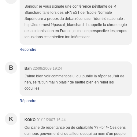
Bonjour, je vous signale une conférence pétillante de P.
Blanchard faite lors des ERNEST de l'Ecole Normale
Supérieure à propos du débat récent sur l'identité nationale :
http://les-ernest.fr/pascal_blanchard. Il rappelle la chronologie
de la colonisation en France, et met en perspective les propos
tenus dans cet entretien fort intéressant.
Répondre
B
Bah
22/09/2009 19:24
J'aime bien voir comment celui qui publie la réponse, l'air de
rien, se fait un malin plaisir de mettre bien en relief les
coquilles.
Répondre
K
KOKO
01/11/2007 16:44
Qui parle de repentance ou de culpabilité ??:<br /> Ces gens
qui nous gouvernent ici ou ailleurs et qui au nom d'un peuple