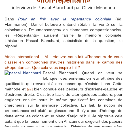
«non-repentant»
interview de Pascal Blanchard par Olivier Menouna
Dans
Pour en finir avec la repentance coloniale
(éd.
Flammarion), Daniel Lefeuvre entend rétablir la vérité sur la
colonisation. De «mensonges» en «lamentos compassionnels»,
les «Repentants» auraient falsifié la mémoire coloniale.
L'historien Pascal Blanchard, spécialiste de la question, lui
répond.
Africa International. - M. Lefeuvre vous fait «l’honneur» de vous
classer en compagnies d’autres historiens dans le camps des
«Repentants». Que cela vous inspire-t-il ?
Pascal Blanchard. Quand on veut se
fabriquer des ennemis, on leur attribue des
qualificatifs qui renvoient à des choses qui n’existent pas. Cette
méthode et
bien connue des penseurs d’extrême-gauche et
[sic]
d’extrême-droite. C’est trop facile de citer quelques auteurs, pour
englober ensuite sous le même qualificatif les centaines de
chercheurs sur la mémoire collective. En fait, la notion de
«repentance» est plutôt anglosaxonne. Il n’y a pas d’héritage de
dette entre les colons et un blanc d’aujourd’hui. Je réprouve cela
autant que le raisonnement d’un Africain qui exigerait des papiers
français au nom d’un lien entre lui, l’histoire de son grand père