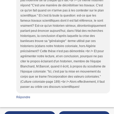
pas indemne de la critique qu'il fait.<br /> Le même historien
répond "C'est une manière de décrébiliser les travaux. C'est
ce qu'on fait quand on n'arrive pas à les contester sur le plan
scientifique." Et c'est là toute la question: est-ce que les
fameux travaux scientifiques dont il est fait référence, le sont
vraiment? Est-ce qu'un historien sérieux, déontonlogiquement
parlant peut énoncer aujourd'hui, dans l'état des recherches
historiques, la conclusion d'après laquelle la crise des
banlieues trouve sa "généalogie" -terme utilisé par ces
historiens (e)dans notre histoire coloniale, hors Algérie
précisément? Cette thèse n'est pas démontrée.<br /> Et pour
agrémenter notre lecture, et en conclusion, pourquoi ne pas
citer le propos éclairant d'un historien, membre de l'équipe
Blanchard, M.Bancel, quand il écrit, à propos du scoutisme de
l'époque coloniale: "Ici, c'est par la mise en mouvement du
corps que se trame l'incorporation des valeurs coloniales."
(Culture coloniale-page 189) <br /> Alors effectivement, il faut
passer au crible ces discours scientifiques!
Répondre