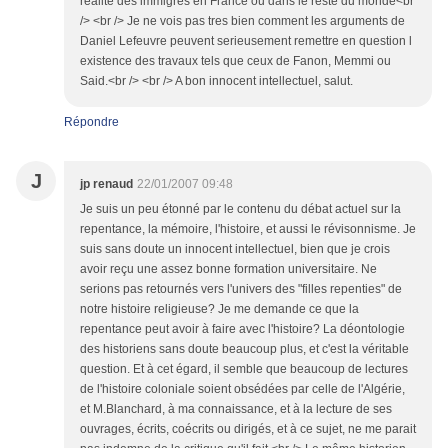
realite des immigres en France ou dans le reste du monde<br
/> <br /> Je ne vois pas tres bien comment les arguments de
Daniel Lefeuvre peuvent serieusement remettre en question l
existence des travaux tels que ceux de Fanon, Memmi ou
Said.<br /> <br /> A bon innocent intellectuel, salut.
Répondre
J
jp renaud
22/01/2007 09:48
Je suis un peu étonné par le contenu du débat actuel sur la
repentance, la mémoire, l'histoire, et aussi le révisonnisme. Je
suis sans doute un innocent intellectuel, bien que je crois
avoir reçu une assez bonne formation universitaire. Ne
serions pas retournés vers l'univers des "filles repenties" de
notre histoire religieuse? Je me demande ce que la
repentance peut avoir à faire avec l'histoire? La déontologie
des historiens sans doute beaucoup plus, et c'est la véritable
question. Et à cet égard, il semble que beaucoup de lectures
de l'histoire coloniale soient obsédées par celle de l'Algérie,
et M.Blanchard, à ma connaissance, et à la lecture de ses
ouvrages, écrits, coécrits ou dirigés, et à ce sujet, ne me parait