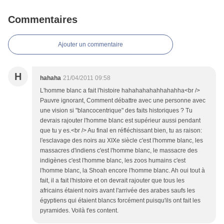
Commentaires
Ajouter un commentaire
H
hahaha
21/04/2011 09:58
L'homme blanc a fait l'histoire hahahahahahhahahha<br />
Pauvre ignorant, Comment débattre avec une personne avec
une vision si "blancocentrique" des faits historiques ? Tu
devrais rajouter l'homme blanc est supérieur aussi pendant
que tu y es.<br /> Au final en réfléchissant bien, tu as raison:
l'esclavage des noirs au XIXe siècle c'est l'homme blanc, les
massacres d'indiens c'est l'homme blanc, le massacre des
indigènes c'est l'homme blanc, les zoos humains c'est
l'homme blanc, la Shoah encore l'homme blanc. Ah oui tout à
fait, il a fait l'histoire et on devrait rajouter que tous les
africains étaient noirs avant l'arrivée des arabes saufs les
égyptiens qui étaient blancs forcément puisqu'ils ont fait les
pyramides. Voilà t'es content.